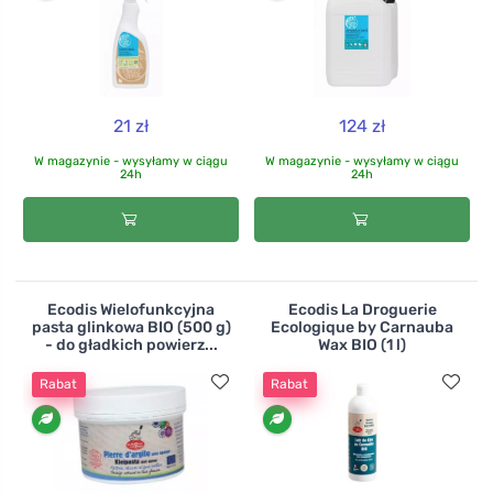
21 zł
124 zł
W magazynie - wysyłamy w ciągu
W magazynie - wysyłamy w ciągu
24h
24h
Ecodis Wielofunkcyjna
Ecodis La Droguerie
pasta glinkowa BIO (500 g)
Ecologique by Carnauba
- do gładkich powierz...
Wax BIO (1 l)
Rabat
Rabat