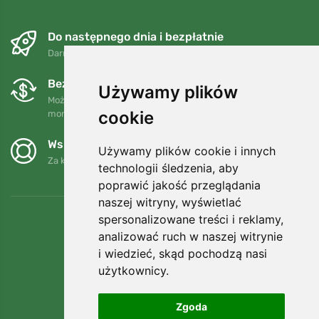
Do następnego dnia i bezpłatnie
Darmowa wysyłka dla zamówień powyżej 250 PLN
Bezpłatne wymiany i zwroty
Używamy plików
Możesz zwrócić lub wymienić swoje zamówienie w dowolnym
cookie
momencie w ciągu 90 dni.
Wspieramy Trees.org
Używamy plików cookie i innych
Za każde zamówienie sadzimy drzewo! Czytaj więcej
O nas
.
technologii śledzenia, aby
poprawić jakość przeglądania
naszej witryny, wyświetlać
spersonalizowane treści i reklamy,
analizować ruch w naszej witrynie
i wiedzieć, skąd pochodzą nasi
użytkownicy.
Zgoda