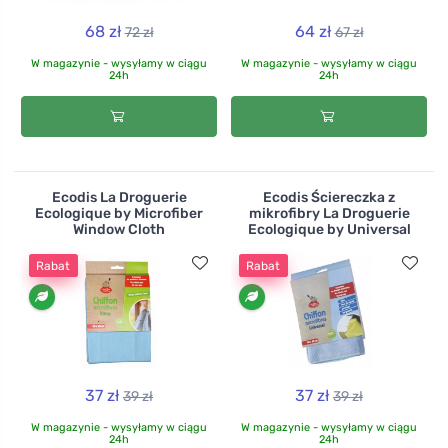
68 zł
64 zł
72 zł
67 zł
W magazynie - wysyłamy w ciągu
W magazynie - wysyłamy w ciągu
24h
24h
Ecodis La Droguerie
Ecodis Ściereczka z
Ecologique by Microfiber
mikrofibry La Droguerie
Window Cloth
Ecologique by Universal
Rabat
Rabat
37 zł
37 zł
39 zł
39 zł
W magazynie - wysyłamy w ciągu
W magazynie - wysyłamy w ciągu
24h
24h