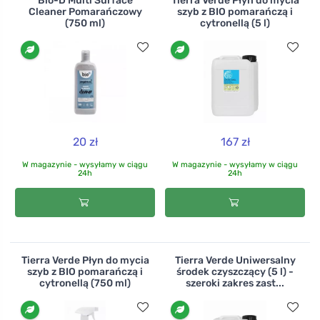
Bio-D Multi Surface
Tierra Verde Płyn do mycia
Cleaner Pomarańczowy
szyb z BIO pomarańczą i
(750 ml)
cytronellą (5 l)
20 zł
167 zł
W magazynie - wysyłamy w ciągu
W magazynie - wysyłamy w ciągu
24h
24h
Tierra Verde Płyn do mycia
Tierra Verde Uniwersalny
szyb z BIO pomarańczą i
środek czyszczący (5 l) -
cytronellą (750 ml)
szeroki zakres zast...