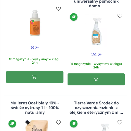
uniwersalny pomocnik
domo...
8 zł
24 zł
W magazynie - wysyłamy w ciągu
24h
W magazynie - wysyłamy w ciągu
24h
Mulieres Ocet biały 10% -
Tierra Verde Środek do
świeże cytrusy 1 l - 100%
czyszczenia łazienki z
naturalny
olejkiem eterycznym z mi...