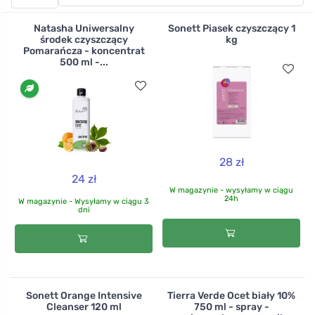
tutaj. Można je również stosować na lustrach w całym
domu. Możesz spróbować małych opakowań, a później
Natasha Uniwersalny
Sonett Piasek czyszczący 1
5 litrowy kanister pozwoli Ci zaoszczędzić portfel i
środek czyszczący
kg
Pomarańcza - koncentrat
zmniejszyć ilość plastikowych odpadów.
500 ml -...
28 zł
24 zł
W magazynie - wysyłamy w ciągu
24h
W magazynie - Wysyłamy w ciągu 3
dni
Sonett Orange Intensive
Tierra Verde Ocet biały 10%
Cleanser 120 ml
750 ml - spray -