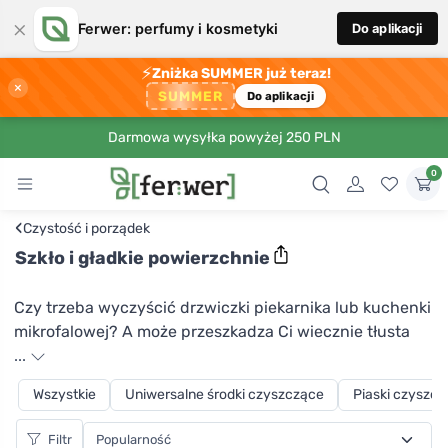
×
Ferwer: perfumy i kosmetyki
Do aplikacji
⚡
Zniżka SUMMER już teraz!
×
SUMMER
Do aplikacji
Darmowa wysyłka powyżej 250 PLN
0
‹
Czystość i porządek
Szkło i gładkie powierzchnie
Czy trzeba wyczyścić drzwiczki piekarnika lub kuchenki
mikrofalowej? A może przeszkadza Ci wiecznie tłusta
płyta ceramiczna? A co ze szklanymi drzwiami w
...
szafkach kuchennych? Możesz wyczyścić wszystkie
Wszystkie
Uniwersalne środki czyszczące
Piaski czyszcz
szklane powierzchnie w swojej kuchni za pomocą
środków czyszczących i polerujących, które znajdziesz
Filtr