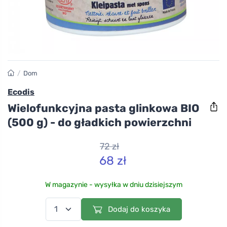
/
Dom
Ecodis
Wielofunkcyjna pasta glinkowa BIO
(500 g) - do gładkich powierzchni
72 zł
68 zł
W magazynie - wysyłka w dniu dzisiejszym
Dodaj do koszyka