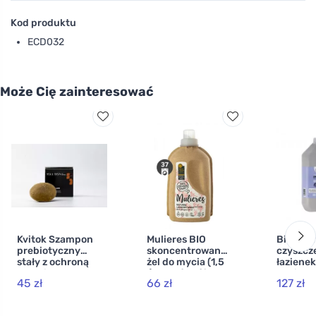
Kod produktu
ECD032
Może Cię zainteresować
Kvitok Szampon
Mulieres BIO
Bio-D P
prebiotyczny
skoncentrowany
czyszcz
stały z ochroną
żel do mycia (1,5
łazienek
przeciw
l) - ogród różany
kanister
45 zł
66 zł
127 zł
zanieczyszczenio
m Intensywna
Pielęgnacja - 50