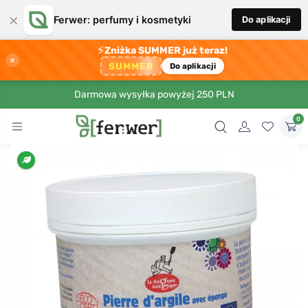
×
Ferwer: perfumy i kosmetyki
Do aplikacji
⚡
Zniżka SUMMER już teraz!
×
SUMMER
Do aplikacji
Darmowa wysyłka powyżej 250 PLN
0