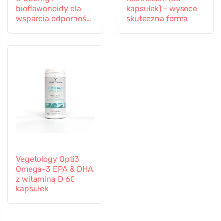
bioflawonoidy dla
kapsułek) - wysoce
wsparcia odporności,
skuteczna forma
60 kapsułek
Vegetology Opti3
Omega-3 EPA & DHA
z witaminą D 60
kapsułek