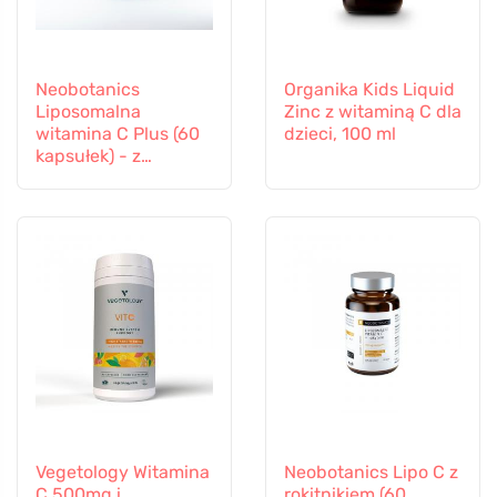
Neobotanics
Organika Kids Liquid
Liposomalna
Zinc z witaminą C dla
witamina C Plus (60
dzieci, 100 ml
kapsułek) - z
selenem i cynkiem
Vegetology Witamina
Neobotanics Lipo C z
C 500mg i
rokitnikiem (60