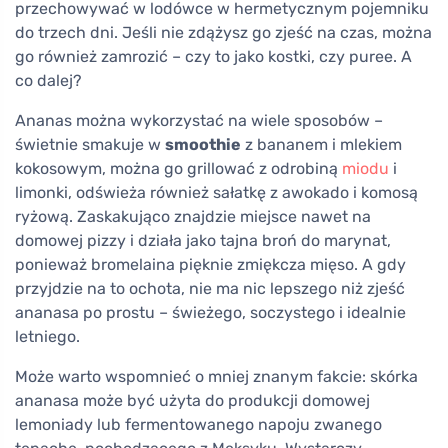
przechowywać w lodówce w hermetycznym pojemniku
do trzech dni. Jeśli nie zdążysz go zjeść na czas, można
go również zamrozić – czy to jako kostki, czy puree. A
co dalej?
Ananas można wykorzystać na wiele sposobów –
świetnie smakuje w
smoothie
z bananem i mlekiem
kokosowym, można go grillować z odrobiną
miodu
i
limonki, odświeża również sałatkę z awokado i komosą
ryżową. Zaskakująco znajdzie miejsce nawet na
domowej pizzy i działa jako tajna broń do marynat,
ponieważ bromelaina pięknie zmiękcza mięso. A gdy
przyjdzie na to ochota, nie ma nic lepszego niż zjeść
ananasa po prostu – świeżego, soczystego i idealnie
letniego.
Może warto wspomnieć o mniej znanym fakcie: skórka
ananasa może być użyta do produkcji domowej
lemoniady lub fermentowanego napoju zwanego