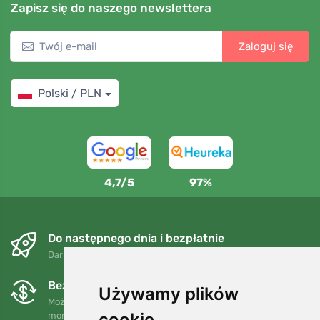
Zapisz się do naszego newslettera
Zaloguj się
Polski / PLN
4,7/5
97%
Do następnego dnia i bezpłatnie
Darmowa wysyłka dla zamówień powyżej 250 PLN
Bezpłatne wymiany i zwroty
Używamy plików
Możesz zwrócić lub wymienić swoje zamówienie w dowolnym
cookie
momencie w ciągu 90 dni.