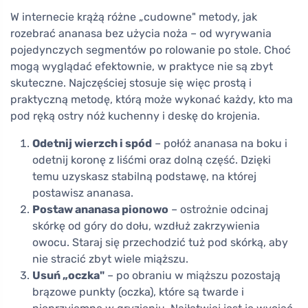
W internecie krążą różne „cudowne" metody, jak
rozebrać ananasa bez użycia noża – od wyrywania
pojedynczych segmentów po rolowanie po stole. Choć
mogą wyglądać efektownie, w praktyce nie są zbyt
skuteczne. Najczęściej stosuje się więc prostą i
praktyczną metodę, którą może wykonać każdy, kto ma
pod ręką ostry nóż kuchenny i deskę do krojenia.
Odetnij wierzch i spód
– połóż ananasa na boku i
odetnij koronę z liśćmi oraz dolną część. Dzięki
temu uzyskasz stabilną podstawę, na której
postawisz ananasa.
Postaw ananasa pionowo
– ostrożnie odcinaj
skórkę od góry do dołu, wzdłuż zakrzywienia
owocu. Staraj się przechodzić tuż pod skórką, aby
nie stracić zbyt wiele miąższu.
Usuń „oczka"
– po obraniu w miąższu pozostają
brązowe punkty (oczka), które są twarde i