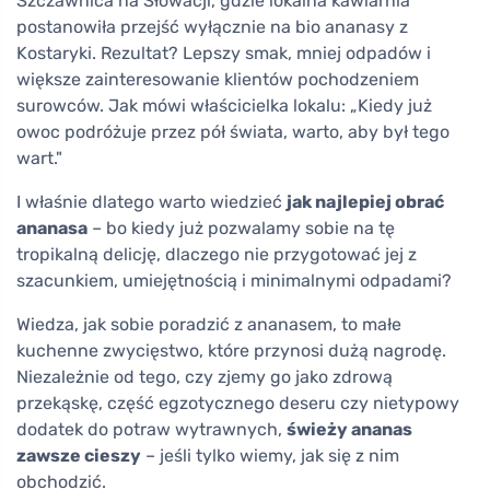
Szczawnica na Słowacji, gdzie lokalna kawiarnia
postanowiła przejść wyłącznie na bio ananasy z
Kostaryki. Rezultat? Lepszy smak, mniej odpadów i
większe zainteresowanie klientów pochodzeniem
surowców. Jak mówi właścicielka lokalu: „Kiedy już
owoc podróżuje przez pół świata, warto, aby był tego
wart."
I właśnie dlatego warto wiedzieć
jak najlepiej obrać
ananasa
– bo kiedy już pozwalamy sobie na tę
tropikalną delicję, dlaczego nie przygotować jej z
szacunkiem, umiejętnością i minimalnymi odpadami?
Wiedza, jak sobie poradzić z ananasem, to małe
kuchenne zwycięstwo, które przynosi dużą nagrodę.
Niezależnie od tego, czy zjemy go jako zdrową
przekąskę, część egzotycznego deseru czy nietypowy
dodatek do potraw wytrawnych,
świeży ananas
zawsze cieszy
– jeśli tylko wiemy, jak się z nim
obchodzić.