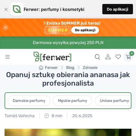
×
Ferwer: perfumy i kosmetyki
Do aplikacji
⚡
Zniżka SUMMER już teraz!
×
SUMMER
Do aplikacji
Darmowa wysyłka powyżej 250 PLN
0
Ferwer
Blog
Zdrowie
Opanuj sztukę obierania ananasa jak
profesjonalista
Damskie perfumy
Męskie perfumy
Unisex perfumy
Tomáš Vařecha
8 min
20.6.2025