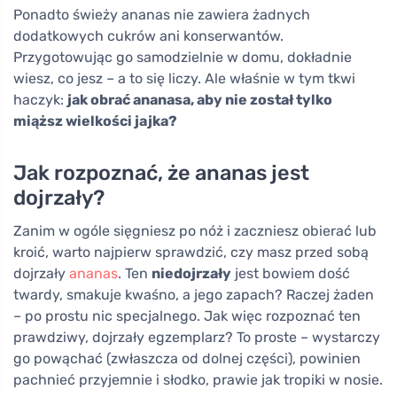
Ponadto świeży ananas nie zawiera żadnych
dodatkowych cukrów ani konserwantów.
Przygotowując go samodzielnie w domu, dokładnie
wiesz, co jesz – a to się liczy. Ale właśnie w tym tkwi
haczyk:
jak obrać ananasa, aby nie został tylko
miąższ wielkości jajka?
Jak rozpoznać, że ananas jest
dojrzały?
Zanim w ogóle sięgniesz po nóż i zaczniesz obierać lub
kroić, warto najpierw sprawdzić, czy masz przed sobą
dojrzały
ananas
. Ten
niedojrzały
jest bowiem dość
twardy, smakuje kwaśno, a jego zapach? Raczej żaden
– po prostu nic specjalnego. Jak więc rozpoznać ten
prawdziwy, dojrzały egzemplarz? To proste – wystarczy
go powąchać (zwłaszcza od dolnej części), powinien
pachnieć przyjemnie i słodko, prawie jak tropiki w nosie.