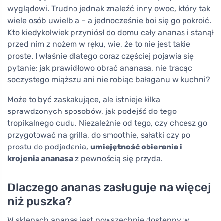
wyglądowi. Trudno jednak znaleźć inny owoc, który tak
wiele osób uwielbia – a jednocześnie boi się go pokroić.
Kto kiedykolwiek przyniósł do domu cały ananas i stanął
przed nim z nożem w ręku, wie, że to nie jest takie
proste. I właśnie dlatego coraz częściej pojawia się
pytanie: jak prawidłowo obrać ananasa, nie tracąc
soczystego miąższu ani nie robiąc bałaganu w kuchni?
Może to być zaskakujące, ale istnieje kilka
sprawdzonych sposobów, jak podejść do tego
tropikalnego cudu. Niezależnie od tego, czy chcesz go
przygotować na grilla, do smoothie, sałatki czy po
prostu do podjadania,
umiejętność obierania i
krojenia ananasa
z pewnością się przyda.
Dlaczego ananas zasługuje na więcej
niż puszka?
W sklepach ananas jest powszechnie dostępny w