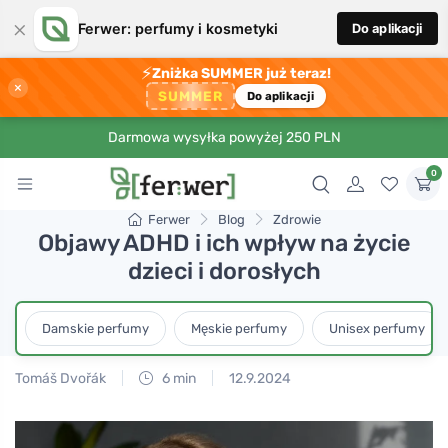
×
Ferwer: perfumy i kosmetyki
Do aplikacji
⚡
Zniżka SUMMER już teraz!
×
SUMMER
Do aplikacji
Darmowa wysyłka powyżej 250 PLN
0
Ferwer
Blog
Zdrowie
Objawy ADHD i ich wpływ na życie
dzieci i dorosłych
Damskie perfumy
Męskie perfumy
Unisex perfumy
Tomáš Dvořák
6 min
12.9.2024