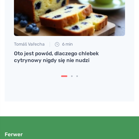
Tomáš Vařecha
6 min
Tomáš
e
Oto jest powód, dlaczego chlebek
Jak p
cytrynowy nigdy się nie nudzi
wysił
Ferwer