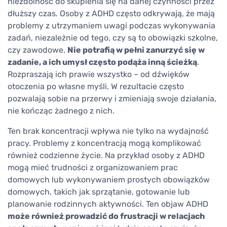
niezdolność do skupienia się na danej czynności przez
dłuższy czas. Osoby z ADHD często odkrywają, że mają
problemy z utrzymaniem uwagi podczas wykonywania
zadań, niezależnie od tego, czy są to obowiązki szkolne,
czy zawodowe.
Nie potrafią w pełni zanurzyć się w
zadanie, a ich umysł często podąża inną ścieżką
.
Rozpraszają ich prawie wszystko – od dźwięków
otoczenia po własne myśli. W rezultacie często
pozwalają sobie na przerwy i zmieniają swoje działania,
nie kończąc żadnego z nich.
Ten brak koncentracji wpływa nie tylko na wydajność
pracy. Problemy z koncentracją mogą komplikować
również codzienne życie. Na przykład osoby z ADHD
mogą mieć trudności z organizowaniem prac
domowych lub wykonywaniem prostych obowiązków
domowych, takich jak sprzątanie, gotowanie lub
planowanie rodzinnych aktywności. Ten objaw ADHD
może również prowadzić do frustracji w relacjach