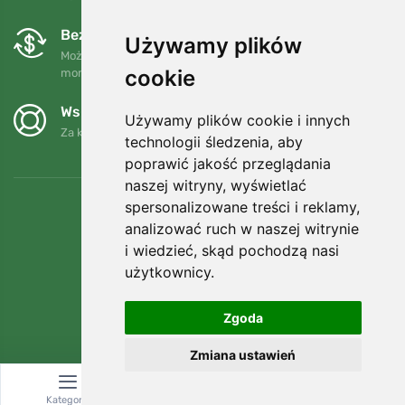
Bezpłatne wymiany i zwroty
Używamy plików
Możesz zwrócić lub wymienić swoje zamówienie w dowolnym
cookie
momencie w ciągu 90 dni.
Wspieramy Trees.org
Używamy plików cookie i innych
Za każde zamówienie sadzimy drzewo! Czytaj więcej
O nas
.
technologii śledzenia, aby
poprawić jakość przeglądania
naszej witryny, wyświetlać
spersonalizowane treści i reklamy,
analizować ruch w naszej witrynie
i wiedzieć, skąd pochodzą nasi
użytkownicy.
Zgoda
Zmiana ustawień
© Topshelf s.r.o. Wszelkie prawa zastrzeżone.
Kategoria
Wyszukiwanie
Koszyk