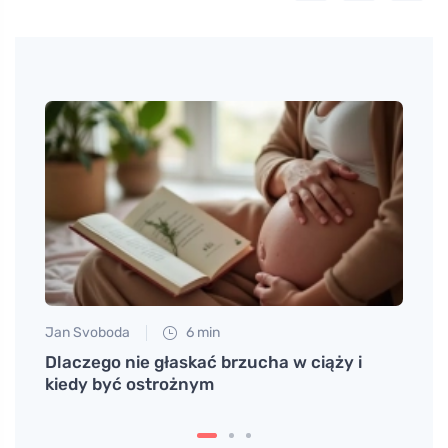
Jan Svoboda
6 min
Petr N
Dlaczego nie głaskać brzucha w ciąży i
Fitne
kiedy być ostrożnym
osiąg
krótk