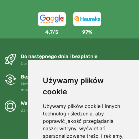
4,7/5
97%
Do następnego dnia i bezpłatnie
Darmowa wysyłka dla zamówień powyżej 250 PLN
Bezpłatne wymiany i zwroty
Używamy plików
Możesz zwrócić lub wymienić swoje zamówienie w dowolnym
cookie
momencie w ciągu 90 dni.
Wspieramy Trees.org
Używamy plików cookie i innych
Za każde zamówienie sadzimy drzewo! Czytaj więcej
O nas
.
technologii śledzenia, aby
poprawić jakość przeglądania
naszej witryny, wyświetlać
spersonalizowane treści i reklamy,