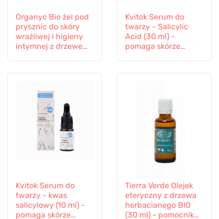
Organyc Bio żel pod
Kvitok Serum do
prysznic do skóry
twarzy - Salicylic
wrażliwej i higieny
Acid (30 ml) -
intymnej z drzewem
pomaga skórze
herbacianym, 250 ml
problematycznej
Kvitok Serum do
Tierra Verde Olejek
twarzy - kwas
eteryczny z drzewa
salicylowy (10 ml) -
herbacianego BIO
pomaga skórze
(30 ml) - pomocnik