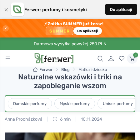
×
Ferwer: perfumy i kosmetyki
Do aplikacji
⚡
Zniżka SUMMER już teraz!
×
SUMMER
Do aplikacji
Darmowa wysyłka powyżej 250 PLN
0
Ferwer
Blog
Matka i dziecko
Naturalne wskazówki i triki na
zapobieganie wszom
Damskie perfumy
Męskie perfumy
Unisex perfumy
Anna Procházková
6 min
10.11.2024