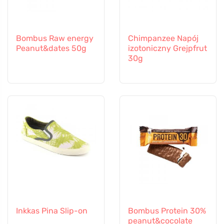
Bombus Raw energy
Chimpanzee Napój
Peanut&dates 50g
izotoniczny Grejpfrut
30g
Inkkas Pina Slip-on
Bombus Protein 30%
peanut&cocolate