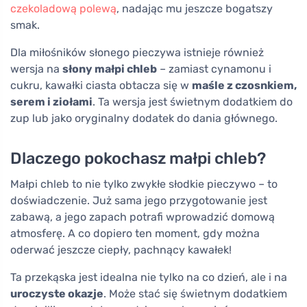
czekoladową polewą
, nadając mu jeszcze bogatszy
smak.
Dla miłośników słonego pieczywa istnieje również
wersja na
słony małpi chleb
– zamiast cynamonu i
cukru, kawałki ciasta obtacza się w
maśle z czosnkiem,
serem i ziołami
. Ta wersja jest świetnym dodatkiem do
zup lub jako oryginalny dodatek do dania głównego.
Dlaczego pokochasz małpi chleb?
Małpi chleb to nie tylko zwykłe słodkie pieczywo – to
doświadczenie. Już sama jego przygotowanie jest
zabawą, a jego zapach potrafi wprowadzić domową
atmosferę. A co dopiero ten moment, gdy można
oderwać jeszcze ciepły, pachnący kawałek!
Ta przekąska jest idealna nie tylko na co dzień, ale i na
uroczyste okazje
. Może stać się świetnym dodatkiem