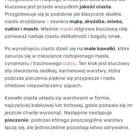
kluczowa jest przede wszystkim
jakość ciasta
.
Przygotowuje się je podobnie jak klasyczne słodkie
ciasto drożdżowe – zawiera
mąkę, drożdże, mleko,
cukier i masło
. Właśnie
masło
odgrywa kluczową rolę,
ponieważ nadaje ciastu delikatność i bogaty smak.
Po wyrośnięciu ciasto dzieli się na
małe kawałki
, które
zanurza się w mieszance roztopionego masła,
cynamonu i trzcinowego
cukru
. Ten krok jest kluczowy
dla stworzenia słodkiej, karmelowej warstwy, która
podczas pieczenia pięknie się przypiecze i nada
chlebowi niepowtarzalny zapach.
Kawałki ciasta układa się warstwami w formie,
najczęściej babkowej lub tortowej, gdzie pozwala się im
jeszcze chwilę wyrosnąć. Następnie następuje
pieczenie
, podczas którego poszczególne warstwy
łączą się, ale jednocześnie pozostają łatwo odrywalne.