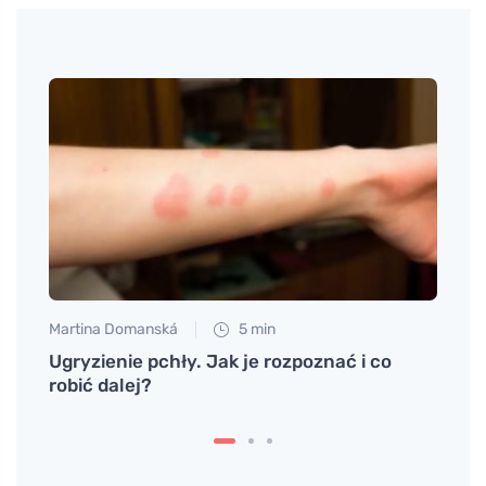
Martina Domanská
5 min
Tomáš
ego
Ugryzienie pchły. Jak je rozpoznać i co
Znacz
robić dalej?
spoży
rozw