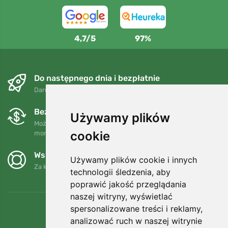
4,7/5
97%
Do następnego dnia i bezpłatnie
Darmowa wysyłka dla zamówień powyżej 250 PLN
Bezpłatne wymiany i zwroty
Używamy plików
Możesz zwrócić lub wymienić swoje zamówienie w dowolnym
cookie
momencie w ciągu 90 dni.
Wspieramy Trees.org
Używamy plików cookie i innych
Za każde zamówienie sadzimy drzewo! Czytaj więcej
O nas
.
technologii śledzenia, aby
poprawić jakość przeglądania
naszej witryny, wyświetlać
spersonalizowane treści i reklamy,
analizować ruch w naszej witrynie