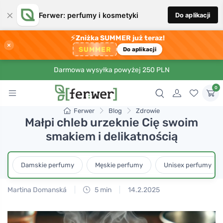
×
Ferwer: perfumy i kosmetyki
Do aplikacji
⚡
Zniżka SUMMER już teraz!
×
SUMMER
Do aplikacji
Darmowa wysyłka powyżej 250 PLN
0
Ferwer
Blog
Zdrowie
Małpi chleb urzeknie Cię swoim
smakiem i delikatnością
Damskie perfumy
Męskie perfumy
Unisex perfumy
Martina Domanská
5 min
14.2.2025