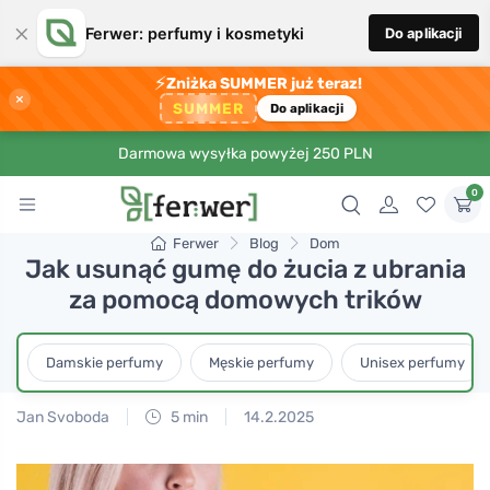
×
Ferwer: perfumy i kosmetyki
Do aplikacji
⚡
Zniżka SUMMER już teraz!
×
SUMMER
Do aplikacji
Darmowa wysyłka powyżej 250 PLN
0
Ferwer
Blog
Dom
Jak usunąć gumę do żucia z ubrania
za pomocą domowych trików
Damskie perfumy
Męskie perfumy
Unisex perfumy
Jan Svoboda
5 min
14.2.2025