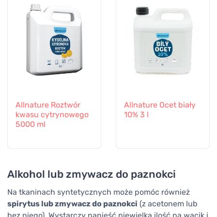
Allnature Roztwór
Allnature Ocet biały
kwasu cytrynowego
10% 3 l
5000 ml
Alkohol lub zmywacz do paznokci
Na tkaninach syntetycznych może pomóc również
spirytus lub zmywacz do paznokci
(z acetonem lub
bez niego). Wystarczy nanieść niewielką ilość na wacik i