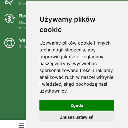
Darmowa wysyłka dla zamówień powyżej 250 PLN
Bezpłatne wymiany i zwroty
Używamy plików
Możesz zwrócić lub wymienić swoje zamówienie w dowolnym
cookie
momencie w ciągu 90 dni.
Wspieramy Trees.org
Używamy plików cookie i innych
Za każde zamówienie sadzimy drzewo! Czytaj więcej
O nas
.
technologii śledzenia, aby
poprawić jakość przeglądania
naszej witryny, wyświetlać
spersonalizowane treści i reklamy,
analizować ruch w naszej witrynie
i wiedzieć, skąd pochodzą nasi
użytkownicy.
Zgoda
Zmiana ustawień
© Topshelf s.r.o. Wszelkie prawa zastrzeżone.