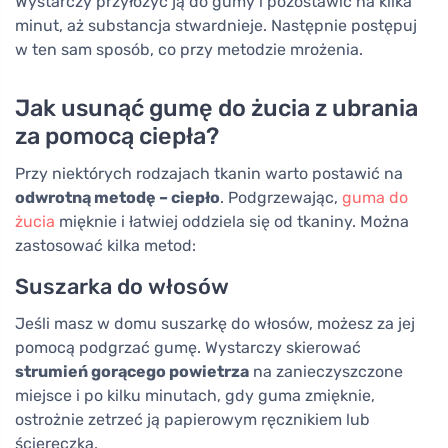
Wystarczy przyłożyć ją do gumy i pozostawić na kilka
minut, aż substancja stwardnieje. Następnie postępuj
w ten sam sposób, co przy metodzie mrożenia.
Jak usunąć gumę do żucia z ubrania
za pomocą ciepła?
Przy niektórych rodzajach tkanin warto postawić na
odwrotną metodę – ciepło
. Podgrzewając,
guma do
żucia
mięknie i łatwiej oddziela się od tkaniny. Można
zastosować kilka metod:
Suszarka do włosów
Jeśli masz w domu suszarkę do włosów, możesz za jej
pomocą podgrzać gumę. Wystarczy skierować
strumień gorącego powietrza
na zanieczyszczone
miejsce i po kilku minutach, gdy guma zmięknie,
ostrożnie zetrzeć ją papierowym ręcznikiem lub
ściereczką.