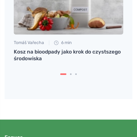
Tomáš Vařecha
6 min
Petr N
nych
Kosz na bioodpady jako krok do czystszego
Środk
środowiska
antyb
ponie