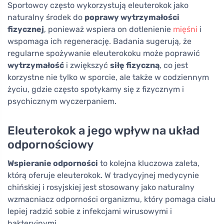
Sportowcy często wykorzystują eleuterokok jako
naturalny środek do
poprawy wytrzymałości
fizycznej
, ponieważ wspiera on dotlenienie
mięśni
i
wspomaga ich regenerację. Badania sugerują, że
regularne spożywanie eleuterokoku może poprawić
wytrzymałość
i zwiększyć
siłę fizyczną
, co jest
korzystne nie tylko w sporcie, ale także w codziennym
życiu, gdzie często spotykamy się z fizycznym i
psychicznym wyczerpaniem.
Eleuterokok a jego wpływ na układ
odpornościowy
Wspieranie odporności
to kolejna kluczowa zaleta,
którą oferuje eleuterokok. W tradycyjnej medycynie
chińskiej i rosyjskiej jest stosowany jako naturalny
wzmacniacz odporności organizmu, który pomaga ciału
lepiej radzić sobie z infekcjami wirusowymi i
bakteryjnymi.