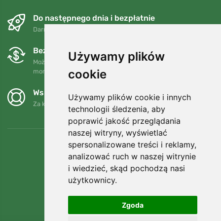
Do następnego dnia i bezpłatnie
Darmowa wysyłka dla zamówień powyżej 250 PLN
Bezpłatne wymiany i zwroty
Używamy plików
Możesz zwrócić lub wymienić swoje zamówienie w dowolnym
cookie
momencie w ciągu 90 dni.
Wspieramy Trees.org
Używamy plików cookie i innych
Za każde zamówienie sadzimy drzewo! Czytaj więcej
O nas
.
technologii śledzenia, aby
poprawić jakość przeglądania
naszej witryny, wyświetlać
spersonalizowane treści i reklamy,
analizować ruch w naszej witrynie
i wiedzieć, skąd pochodzą nasi
użytkownicy.
Zgoda