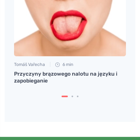
Tomáš Vařecha
6 min
Eva No
Przyczyny brązowego nalotu na języku i
Jak r
zapobieganie
pszcz