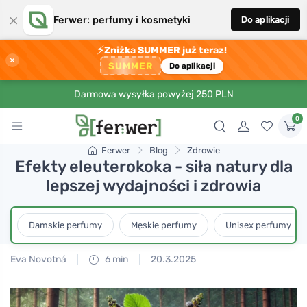
×
Ferwer: perfumy i kosmetyki
Do aplikacji
⚡
Zniżka SUMMER już teraz!
×
SUMMER
Do aplikacji
Darmowa wysyłka powyżej 250 PLN
0
Ferwer
Blog
Zdrowie
Efekty eleuterokoka - siła natury dla
lepszej wydajności i zdrowia
Damskie perfumy
Męskie perfumy
Unisex perfumy
Eva Novotná
6 min
20.3.2025