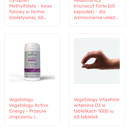
Cytoplan
Neobotanics
Methylfolate - kwas
Imunacut Forte (60
foliowy w formie
kapsułek) - dla
bioaktywnej, 60
wzmocnienia układu
kapsułek
odpornościowego
Vegetology
Vegetology Vitashine
Vegetology Active
witamina D3 w
Energy - Przeciw
tabletkach 1000 iu
zmęczeniu i
60 tabletek
wyczerpaniu, 60
kapsułek