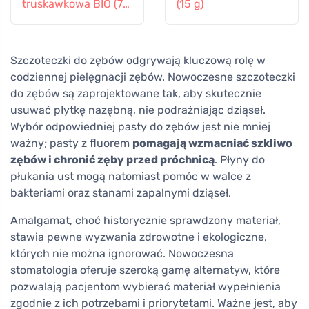
truskawkowa BIO (75
(15 g)
ml)
Szczoteczki do zębów odgrywają kluczową rolę w
codziennej pielęgnacji zębów. Nowoczesne szczoteczki
do zębów są zaprojektowane tak, aby skutecznie
usuwać płytkę nazębną, nie podrażniając dziąseł.
Wybór odpowiedniej pasty do zębów jest nie mniej
ważny; pasty z fluorem
pomagają wzmacniać szkliwo
zębów i chronić zęby przed próchnicą
. Płyny do
płukania ust mogą natomiast pomóc w walce z
bakteriami oraz stanami zapalnymi dziąseł.
Amalgamat, choć historycznie sprawdzony materiał,
stawia pewne wyzwania zdrowotne i ekologiczne,
których nie można ignorować. Nowoczesna
stomatologia oferuje szeroką gamę alternatyw, które
pozwalają pacjentom wybierać materiał wypełnienia
zgodnie z ich potrzebami i priorytetami. Ważne jest, aby