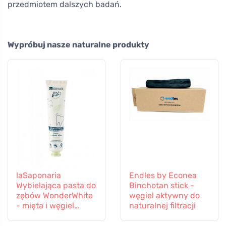
przedmiotem dalszych badań.
Wypróbuj nasze naturalne produkty
laSaponaria
Endles by Econea
Wybielająca pasta do
Binchotan stick -
zębów WonderWhite
węgiel aktywny do
- mięta i węgiel
naturalnej filtracji
aktywny BIO (75 ml)