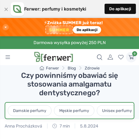
×
Ferwer: perfumy i kosmetyki
Do aplikacji
⚡
Zniżka SUMMER już teraz!
×
SUMMER
Do aplikacji
Darmowa wysyłka powyżej 250 PLN
0
Ferwer
Blog
Zdrowie
Czy powinniśmy obawiać się
stosowania amalgamatu
dentystycznego?
Damskie perfumy
Męskie perfumy
Unisex perfumy
Anna Procházková
7 min
5.8.2024