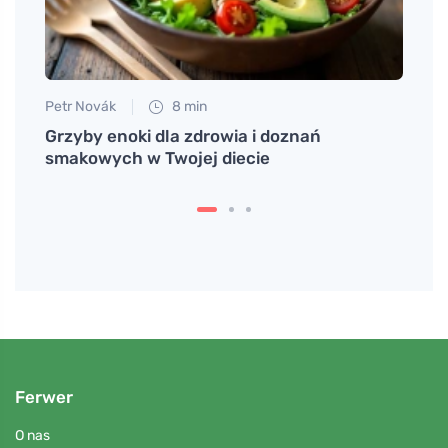
Petr Novák
8 min
Martin
Grzyby enoki dla zdrowia i doznań
Jak m
smakowych w Twojej diecie
twoje
Ferwer
O nas