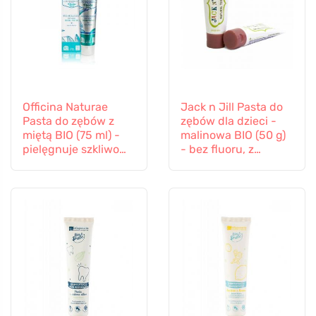
Officina Naturae
Jack n Jill Pasta do
Pasta do zębów z
zębów dla dzieci -
miętą BIO (75 ml) -
malinowa BIO (50 g)
pielęgnuje szkliwo
- bez fluoru, z
zębów i dziąsła
organicznym
ekstraktem z
nagietka