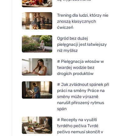
Trening dla ludzi, którzy nie
znoszą klasycznych
ćwiczeń
Ogród bez dużej
pielęgnacji jest łatwiejszy
niż myślisz
# Pielęgnacja włosów w
twardej wodzie bez
drogich produktów
# Jak zvládnout spánek při
práci na směny Práce na
směny může výrazně
narušit přirozený rytmus
spán
Neobotanics Lipo C z
Vegetology Opti3 
rokitnikiem (60 kapsułek) -
EPA & DHA z witami
# Recepty na využití
wysoce skuteczna forma
kapsułek
tvrdého pečiva Tvrdé
pečivo nemusí skončit v