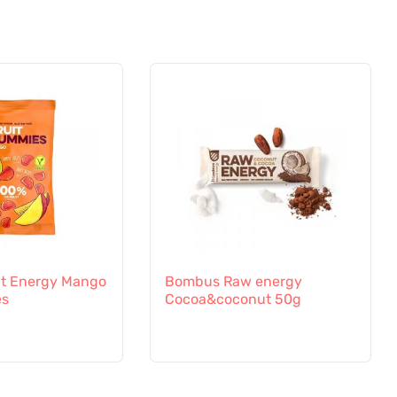
it Energy Mango
Bombus Raw energy
es
Cocoa&coconut 50g