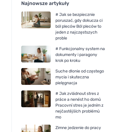
Najnowsze artykuły
# Jak se bezpiecznie
poruszać, gdy dokucza ci
ból pleców Ból pleców to
jeden z najczęstszych
proble
# Funkcjonalny system na
dokumenty i paragony
krok po kroku
Suche dłonie od częstego
mycia i skuteczna
pielęgnacja
# Jak zvládnout stres z
práce a nenést ho domů
Pracovní stres je jedním z
nejčastějších problémů
mo
Zimne jedzenie do pracy