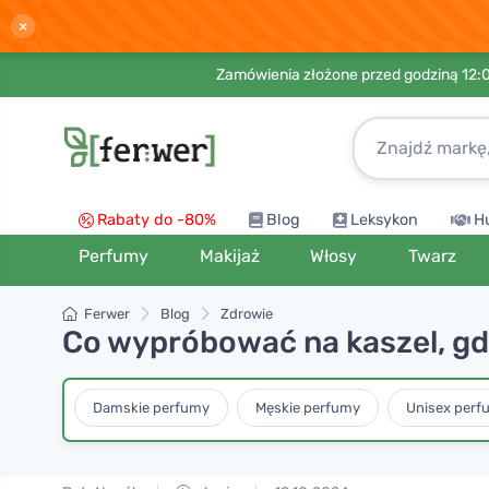
×
Zamówienia złożone przed godziną 12:
Rabaty do -80%
Blog
Leksykon
H
Perfumy
Makijaż
Włosy
Twarz
Ferwer
Blog
Zdrowie
Co wypróbować na kaszel, gdy 
Damskie perfumy
Męskie perfumy
Unisex perf