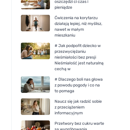
oszczędzi ci czas i
pieniądze
Ćwiczenia na korytarzu
działają lepiej, niż myślisz,
nawet w małym
mieszkaniu
# Jak podpořit dziecko w
przezwyciężaniu
nieśmiałości bez presji
Nieśmiałość jest naturalną
cechą w
# Dlaczego boli nas głowa
z powodu pogody i co na
to pomaga
Naucz się jak radzić sobie
z przeciążeniem
informacyjnym
Przetwory bez cukru warte
są wypróbowania