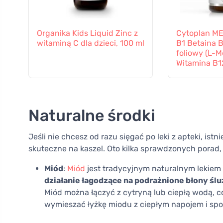
Organika Kids Liquid Zinc z
Cytoplan M
witaminą C dla dzieci, 100 ml
B1 Betaina 
foliowy (L-M
Witamina B12
kapsułek
Naturalne środki
Jeśli nie chcesz od razu sięgać po leki z apteki, ist
skuteczne na kaszel. Oto kilka sprawdzonych pora
Miód
:
Miód
jest tradycyjnym naturalnym lekiem 
działanie łagodzące na podrażnione błony śl
Miód można łączyć z cytryną lub ciepłą wodą, c
wymieszać łyżkę miodu z ciepłym napojem i spoż