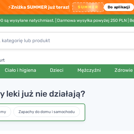
⚡
Zniżka SUMMER już teraz!
SUMMER
Do aplikacji
00 są wysyłane natychmiast. |
Darmowa wysyłka powyżej 250 PLN
| B
urt
Ciało i higiena
Dzieci
Mężczyźni
Zdrowie
leki już nie działają?
umy
Zapachy do domu i samochodu