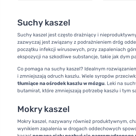
Suchy kaszel
Suchy kaszel jest często drażniący i nieproduktywny
zazwyczaj jest związany z podrażnieniem dróg odde
początku infekcji wirusowych, przy zapaleniach g
ekspozycji na szkodliwe substancje, takie jak dym p
Co pomaga na suchy kaszel? Idealnym rozwiązaniem 
i zmniejszają odruch kaszlu. Wiele syropów przeci
tłumiące na ośrodek kaszlu w mózgu
. Leki na suc
butamirat, które zmniejszają potrzebę kaszlu i tym
Mokry kaszel
Mokry kaszel, nazywany również produktywnym, cha
wynikiem zapalenia w drogach oddechowych spowo
kaszel
pomaga ciału pozbyć się nagromadzonego 