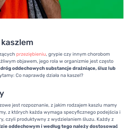
z kaszlem
szących
przeziębieniu
, grypie czy innym chorobom
liwym objawem, jego rola w organizmie jest często
 z dróg oddechowych substancje drażniące, śluz lub
 pytamy: Co naprawdę działa na kaszel?
ny
zowe jest rozpoznanie, z jakim rodzajem kaszlu mamy
my, z których każda wymaga specyficznego podejścia i
ry, czyli produktywny z wydzielaniem śluzu. Każdy z
dzie oddechowym i według tego należy dostosować