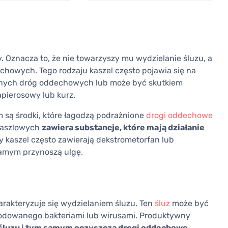
. Oznacza to, że nie towarzyszy mu wydzielanie śluzu, a
chowych. Tego rodzaju kaszel często pojawia się na
órnych dróg oddechowych lub może być skutkiem
apierosowy lub kurz.
są środki, które łagodzą podrażnione
drogi oddechowe
wkaszlowych
zawiera substancje, które mają działanie
hy kaszel często zawierają dekstrometorfan lub
 samym przynoszą ulgę.
rakteryzuje się wydzielaniem śluzu. Ten
śluz
może być
dowanego bakteriami lub wirusami. Produktywny
śluzu i tym samym oczyszcza drogi oddechowe
.