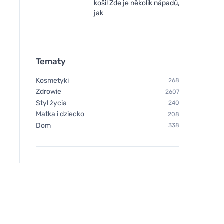
koši! Zde je několik nápadů,
jak
Tematy
Kosmetyki
268
Zdrowie
2607
Styl życia
240
Matka i dziecko
208
Dom
338