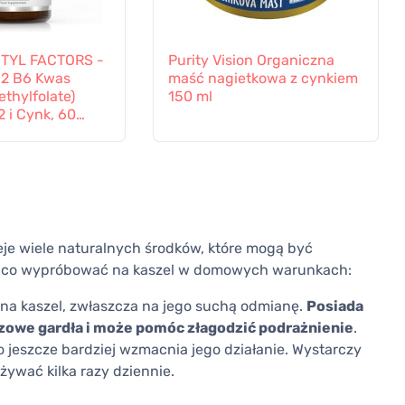
ETYL FACTORS -
Purity Vision Organiczna
B2 B6 Kwas
maść nagietkowa z cynkiem
ethylfolate)
150 ml
 i Cynk, 60
nieje wiele naturalnych środków, które mogą być
d, co wypróbować na kaszel w domowych warunkach:
na kaszel, zwłaszcza na jego suchą odmianę.
Posiada
uzowe gardła i może pomóc złagodzić podrażnienie
.
o jeszcze bardziej wzmacnia jego działanie. Wystarczy
ywać kilka razy dziennie.