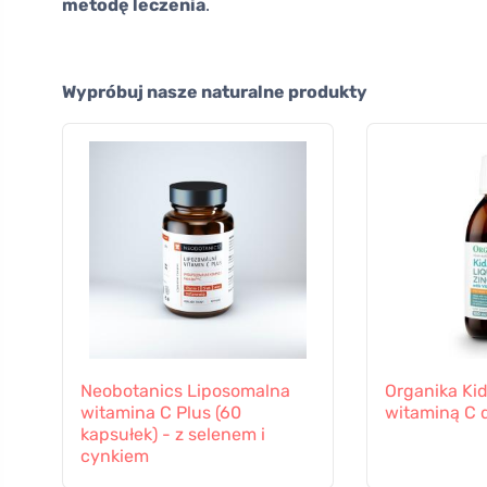
metodę leczenia
.
Wypróbuj nasze naturalne produkty
Neobotanics Liposomalna
Organika Kid
witamina C Plus (60
witaminą C d
kapsułek) - z selenem i
cynkiem