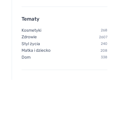
Tematy
Kosmetyki
268
Zdrowie
2607
Bombus Raw protein Cocoa
Bombus Raw protei
Styl życia
240
beans 50g
butter 50g
Matka i dziecko
208
Dom
338