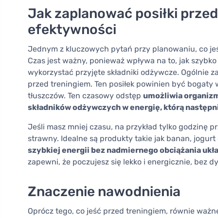
Jak zaplanować posiłki prze
efektywności
Jednym z kluczowych pytań przy planowaniu, co jeś
Czas jest ważny, ponieważ wpływa na to, jak szybko 
wykorzystać przyjęte składniki odżywcze. Ogólnie z
przed treningiem. Ten posiłek powinien być bogaty
tłuszczów. Ten czasowy odstęp
umożliwia organizm
składników odżywczych w energię, którą następ
Jeśli masz mniej czasu, na przykład tylko godzinę prz
strawny. Idealne są produkty takie jak banan, jogurt
szybkiej energii bez nadmiernego obciążania uk
zapewni, że poczujesz się lekko i energicznie, be
Znaczenie nawodnienia
Oprócz tego, co jeść przed treningiem, równie ważn