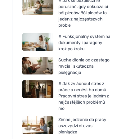
# Jak se bezpiecznie
poruszać, gdy dokucza ci
ból pleców Ból pleców to
jeden z najczęstszych
proble
# Funkcjonalny system na
dokumenty i paragony
krok po kroku
Suche dłonie od częstego
mycia i skuteczna
pielęgnacja
# Jak zvládnout stres z
práce a nenést ho domů
Pracovní stres je jedním z
nejčastějších problémů
mo
Zimne jedzenie do pracy
oszczędzi ci czas i
pieniądze