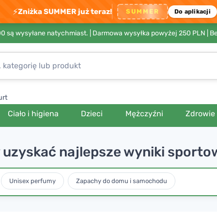
⚡
Zniżka SUMMER już teraz!
SUMMER
Do aplikacji
00 są wysyłane natychmiast. |
Darmowa wysyłka powyżej 250 PLN
| B
urt
Ciało i higiena
Dzieci
Mężczyźni
Zdrowie
y uzyskać najlepsze wyniki sporto
Unisex perfumy
Zapachy do domu i samochodu