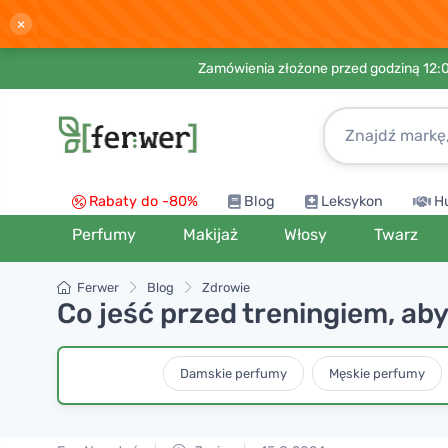
×
Zamówienia złożone przed godziną 12:
Rabaty do -80%
Blog
Leksykon
H
Perfumy
Makijaż
Włosy
Twarz
Ferwer
Blog
Zdrowie
Co jeść przed treningiem, ab
Damskie perfumy
Męskie perfumy