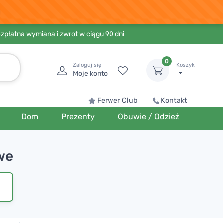
ezpłatna wymiana i zwrot w ciągu 90 dni
0
Zaloguj się
Koszyk
Moje konto
Ferwer Club
Kontakt
Dom
Prezenty
Obuwie / Odzież
we