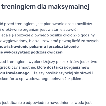
d treningiem dla maksymalnej
ć przed treningiem, jest planowanie czasu posiłków.
i efektywnie organizm jest w stanie strawić i
aleca się spożycie głównego posiłku około 2-3 godziny
 w węglowodany, białka i zawierać pewną ilość zdrowych
owi strawienie pokarmu i przekształcenie
nie wykorzystasz podczas ćwiczeń
.
ed treningiem, wybierz lżejszy posiłek, który jest łatwo
 grecki czy smoothie, które
dostarczą organizmowi
ładu trawiennego
. Lżejszy posiłek szybciej się strawi i
z dyskomfortu spowodowanego pełnym żołądkiem.
e jest dbanie o odpowiednie nawodnienie. Woda jest