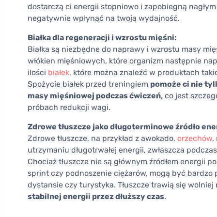
dostarczą ci energii stopniowo i zapobiegną nagły
negatywnie wpłynąć na twoją wydajność.
Białka dla regeneracji i wzrostu mięśni:
Białka są niezbędne do naprawy i wzrostu masy mię
włókien mięśniowych, które organizm następnie nap
ilości
białek
, które można znaleźć w produktach takich 
Spożycie białek przed treningiem
pomoże ci nie tyl
masy mięśniowej podczas ćwiczeń
, co jest szcz
próbach redukcji wagi.
Zdrowe tłuszcze jako długoterminowe źródło ener
Zdrowe tłuszcze, na przykład z awokado,
orzechów
,
utrzymaniu długotrwałej energii, zwłaszcza podcza
Chociaż tłuszcze nie są głównym źródłem energii 
sprint czy podnoszenie ciężarów, mogą być bardzo 
dystansie czy turystyka. Tłuszcze trawią się wolnie
stabilnej energii przez dłuższy czas
.