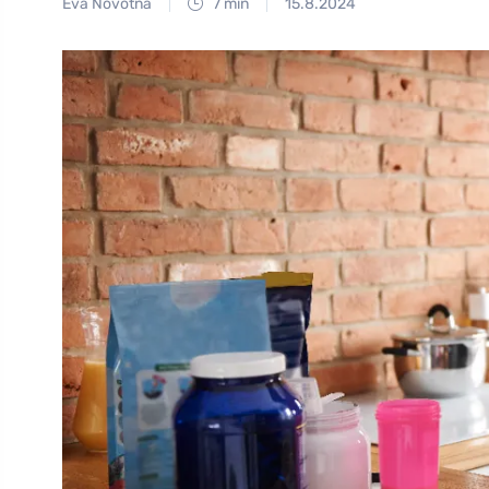
Eva Novotná
7 min
15.8.2024