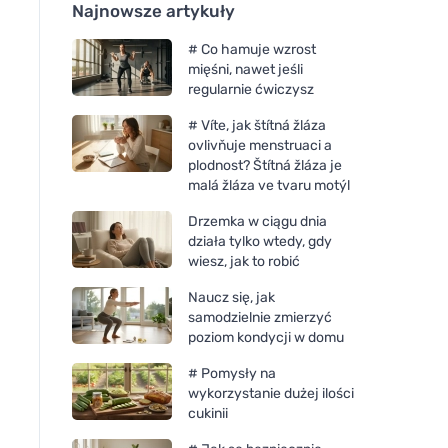
Najnowsze artykuły
# Co hamuje wzrost
mięśni, nawet jeśli
regularnie ćwiczysz
# Víte, jak štítná žláza
ovlivňuje menstruaci a
plodnost? Štítná žláza je
malá žláza ve tvaru motýl
Drzemka w ciągu dnia
działa tylko wtedy, gdy
wiesz, jak to robić
Naucz się, jak
samodzielnie zmierzyć
poziom kondycji w domu
# Pomysły na
wykorzystanie dużej ilości
cukinii