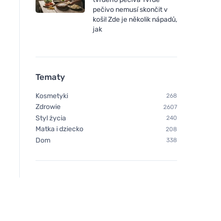
pečivo nemusí skončit v
koši! Zde je několik nápadů,
jak
Tematy
Kosmetyki
268
Zdrowie
2607
Styl życia
240
Matka i dziecko
208
Dom
338