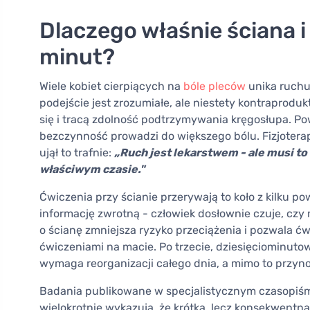
Dlaczego właśnie ściana i
minut?
Wiele kobiet cierpiących na
bóle pleców
unika ruchu
podejście jest zrozumiałe, ale niestety kontraprodukt
się i tracą zdolność podtrzymywania kręgosłupa. Po
bezczynność prowadzi do większego bólu. Fizjoterape
ujął to trafnie:
„Ruch jest lekarstwem - ale musi to 
właściwym czasie."
Ćwiczenia przy ścianie przerywają to koło z kilku 
informację zwrotną - człowiek dosłownie czuje, czy m
o ścianę zmniejsza ryzyko przeciążenia i pozwala ćw
ćwiczeniami na macie. Po trzecie, dziesięciominutow
wymaga reorganizacji całego dnia, a mimo to przynosi
Badania publikowane w specjalistycznym czasopiś
wielokrotnie wykazują, że krótka, lecz konsekwent