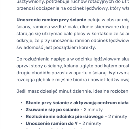
usztywniony, potrzebuje ruchów rotacyjnych do ut
przenosi obciążenie na odcinek lędźwiowy, który wt
Unoszenie ramion przy ścianie
celuje w obszar mię
ściany, ramiona wzdłuż ciała, dłonie skierowane do p
starając się utrzymać całe plecy w kontakcie ze ścian
odkryje, że przy unoszeniu ramion odcinek lędźwiowy
świadomość jest początkiem korekty.
Do rozluźnienia napięcia w odcinku lędźwiowym sł
oprzyj stopy o ścianę, kolana ugięte pod kątem prost
drugie chodidło pozostaw oparte o ścianę. Wytrzyma
rozciąga głębokie mięśnie biodra i powięź lędźwiową
Jeśli masz dziesięć minut dziennie, idealne rozłoże
Stanie przy ścianie z aktywacją centrum ciała
Zsuwanie się po ścianie
- 2 minuty
Rozluźnienie odcinka piersiowego
- 2 minuty
Unoszenie ramion do Y
- 2 minuty