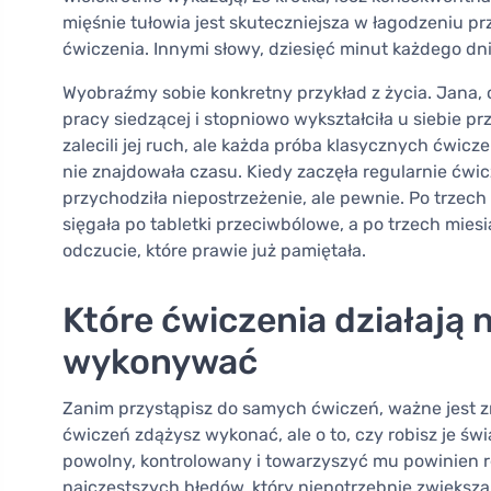
mięśnie tułowia jest skuteczniejsza w łagodzeniu 
ćwiczenia. Innymi słowy, dziesięć minut każdego dn
Wyobraźmy sobie konkretny przykład z życia. Jana, 
pracy siedzącej i stopniowo wykształciła u siebie p
zalecili jej ruch, ale każda próba klasycznych ćwicze
nie znajdowała czasu. Kiedy zaczęła regularnie ćwi
przychodziła niepostrzeżenie, ale pewnie. Po trzech 
sięgała po tabletki przeciwbólowe, a po trzech mies
odczucie, które prawie już pamiętała.
Które ćwiczenia działają n
wykonywać
Zanim przystąpisz do samych ćwiczeń, ważne jest zr
ćwiczeń zdążysz wykonać, ale o to, czy robisz je św
powolny, kontrolowany i towarzyszyć mu powinien 
najczęstszych błędów, który niepotrzebnie zwiększa 