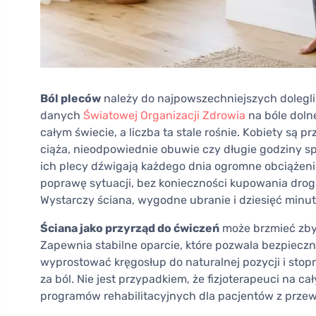
Ból pleców
należy do najpowszechniejszych doleg
danych
Światowej Organizacji Zdrowia
na bóle dolne
całym świecie, a liczba ta stale rośnie. Kobiety są
ciąża, nieodpowiednie obuwie czy długie godziny sp
ich plecy dźwigają każdego dnia ogromne obciążenie
poprawę sytuacji, bez konieczności kupowania drogi
Wystarczy ściana, wygodne ubranie i dziesięć minut
Ściana jako przyrząd do ćwiczeń
może brzmieć zbyt 
Zapewnia stabilne oparcie, które pozwala bezpieczn
wyprostować kręgosłup do naturalnej pozycji i sto
za ból. Nie jest przypadkiem, że fizjoterapeuci na c
programów rehabilitacyjnych dla pacjentów z przew