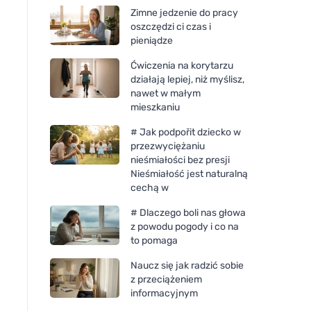
Zimne jedzenie do pracy
oszczędzi ci czas i
pieniądze
Ćwiczenia na korytarzu
działają lepiej, niż myślisz,
nawet w małym
mieszkaniu
# Jak podpořit dziecko w
przezwyciężaniu
nieśmiałości bez presji
Nieśmiałość jest naturalną
cechą w
# Dlaczego boli nas głowa
z powodu pogody i co na
to pomaga
Naucz się jak radzić sobie
z przeciążeniem
informacyjnym