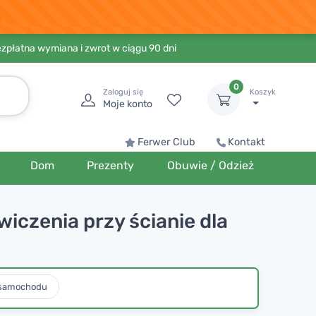
ezpłatna wymiana i zwrot w ciągu 90 dni
0
Zaloguj się
Koszyk
Moje konto
Ferwer Club
Kontakt
Dom
Prezenty
Obuwie / Odzież
iczenia przy ścianie dla
 samochodu