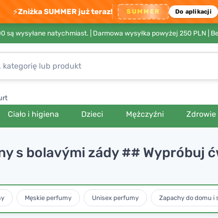
⚡
Zniżka SUMMER już teraz!
SUMMER
Do aplikacji
00 są wysyłane natychmiast. |
Darmowa wysyłka powyżej 250 PLN
| B
urt
Ciało i higiena
Dzieci
Mężczyźni
Zdrowie
eny s bolavými zády ## Wypróbuj ćw
my
Męskie perfumy
Unisex perfumy
Zapachy do domu i