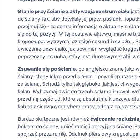
Stanie przy ścianie z aktywacją centrum ciała
jest
do ściany tak, aby dotykały jej pięty, pośladki, łopatk
przejmuj się - to cenna informacja o aktualnym stan
się do tej pozycji. W tej postawie aktywuj mięśnie 
kręgosłupa, wytrzymaj dziesięć sekund i rozluźnij. P
ćwiczenie uczy ciało, jak powinien wyglądać kręgosł
poprzeczny brzucha, który jest kluczowym stabiliz
Zsuwanie się po ścianie
, po angielsku znane jako wa
ściany, stopy lekko przed ciałem, i powoli opuszczaj
ze ścianą. Schodź tylko tak głęboko, jak jest ci wyg
kolan. Wytrzymaj dwie do trzech sekund i powoli wr
przednią część ud, które są absolutnie kluczowe dl
kobiet z siedzącym trybem pracy jedną z najczęsts
Bardzo skuteczne jest również
ćwiczenie rozluźnia
bokiem do ściany, unieś ramię i oprzyj je o ścianę. P
spojrzeć przez ramię. Odcinek piersiowy kręgosłupa