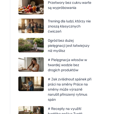
Przetwory bez cukru warte
są wypróbowania
Trening dla ludzi, którzy nie
znoszą klasycznych
ćwiczeń
Ogród bez dużej
pielęgnacji jest łatwiejszy
niż myślisz
# Pielęgnacja włosów w
twardej wodzie bez
drogich produktów
# Jak zvládnout spánek při
Weleda Olejek łagodzący z
Nobilis Tilia Olej m
práci na směny Práce na
lawendy 100ml
100ml
směny může výrazně
narušit přirozený rytmus
spán
# Recepty na využití
tvrdého pečiva Tvrdé