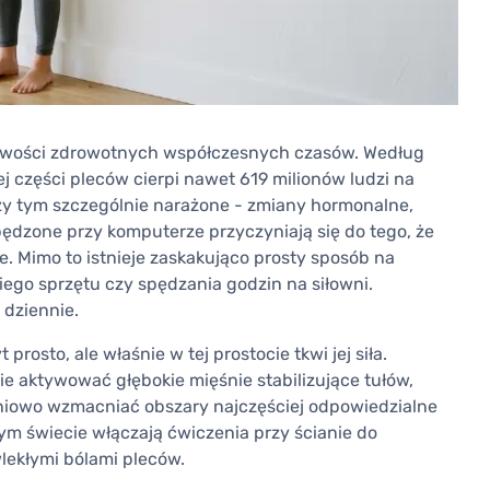
liwości zdrowotnych współczesnych czasów. Według
j części pleców cierpi nawet 619 milionów ludzi na
 przy tym szczególnie narażone - zmiany hormonalne,
ędzone przy komputerze przyczyniają się do tego, że
. Mimo to istnieje zaskakująco prosty sposób na
ego sprzętu czy spędzania godzin na siłowni.
 dziennie.
prosto, ale właśnie w tej prostocie tkwi jej siła.
ie aktywować głębokie mięśnie stabilizujące tułów,
pniowo wzmacniać obszary najczęściej odpowiedzialne
ałym świecie włączają ćwiczenia przy ścianie do
lekłymi bólami pleców.