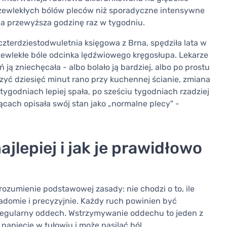
przewlekłych bólów pleców niż sporadyczne intensywne
ia przewyższa godzinę raz w tygodniu.
czterdziestodwuletnia księgowa z Brna, spędziła lata w
rzewlekłe bóle odcinka lędźwiowego kręgosłupa. Lekarze
ń ją zniechęcała - albo bolało ją bardziej, albo po prostu
czyć dziesięć minut rano przy kuchennej ścianie, zmiana
tygodniach lepiej spała, po sześciu tygodniach rzadziej
iącach opisała swój stan jako „normalne plecy" -
ajlepiej i jak je prawidłowo
ozumienie podstawowej zasady: nie chodzi o to, ile
iadomie i precyzyjnie. Każdy ruch powinien być
regularny oddech. Wstrzymywanie oddechu to jeden z
napięcie w tułowiu i może nasilać ból.