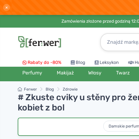
×
Zamówienia złożone przed godziną 12:
Rabaty do -80%
Blog
Leksykon
H
Perfumy
Makijaż
Włosy
Twarz
Ferwer
Blog
Zdrowie
# Zkuste cviky u stěny pro ž
kobiet z bol
Damskie perfu