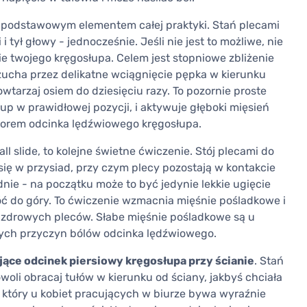
 podstawowym elementem całej praktyki. Stań plecami
i i tył głowy - jednocześnie. Jeśli nie jest to możliwe, nie
ie twojego kręgosłupa. Celem jest stopniowe zbliżenie
brzucha przez delikatne wciągnięcie pępka w kierunku
owtarzaj osiem do dziesięciu razy. To pozornie proste
up w prawidłowej pozycji, i aktywuje głęboki mięsień
atorem odcinka lędźwiowego kręgosłupa.
ll slide, to kolejne świetne ćwiczenie. Stój plecami do
 się w przysiad, przy czym plecy pozostają w kontakcie
odnie - na początku może to być jedynie lekkie ugięcie
óć do góry. To ćwiczenie wzmacnia mięśnie pośladkowe i
a zdrowych pleców. Słabe mięśnie pośladkowe są u
zych przyczyn bólów odcinka lędźwiowego.
jące odcinek piersiowy kręgosłupa przy ścianie
. Stań
owoli obracaj tułów w kierunku od ściany, jakbyś chciała
, który u kobiet pracujących w biurze bywa wyraźnie