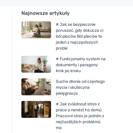
Najnowsze artykuły
# Jak se bezpiecznie
poruszać, gdy dokucza ci
ból pleców Ból pleców to
jeden z najczęstszych
proble
# Funkcjonalny system na
dokumenty i paragony
krok po kroku
Suche dłonie od częstego
mycia i skuteczna
pielęgnacja
# Jak zvládnout stres z
práce a nenést ho domů
Pracovní stres je jedním z
nejčastějších problémů
mo