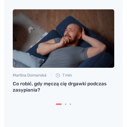
Martina Domanská
7 min
Tomáš
wę
Co robić, gdy męczą cię drgawki podczas
Słodk
t
zasypiania?
nie t