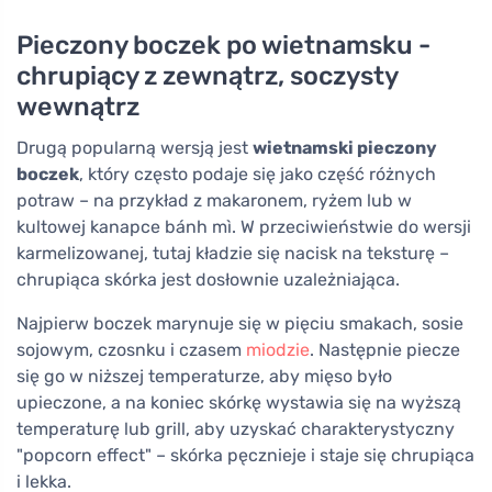
Pieczony boczek po wietnamsku -
chrupiący z zewnątrz, soczysty
wewnątrz
Drugą popularną wersją jest
wietnamski pieczony
boczek
, który często podaje się jako część różnych
potraw – na przykład z makaronem, ryżem lub w
kultowej kanapce bánh mì. W przeciwieństwie do wersji
karmelizowanej, tutaj kładzie się nacisk na teksturę –
chrupiąca skórka jest dosłownie uzależniająca.
Najpierw boczek marynuje się w pięciu smakach, sosie
sojowym, czosnku i czasem
miodzie
. Następnie piecze
się go w niższej temperaturze, aby mięso było
upieczone, a na koniec skórkę wystawia się na wyższą
temperaturę lub grill, aby uzyskać charakterystyczny
"popcorn effect" – skórka pęcznieje i staje się chrupiąca
i lekka.