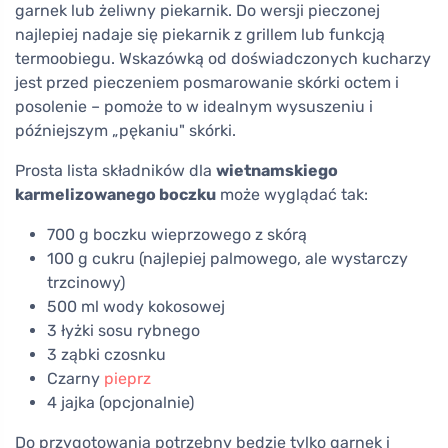
garnek lub żeliwny piekarnik. Do wersji pieczonej
najlepiej nadaje się piekarnik z grillem lub funkcją
termoobiegu. Wskazówką od doświadczonych kucharzy
jest przed pieczeniem posmarowanie skórki octem i
posolenie – pomoże to w idealnym wysuszeniu i
późniejszym „pękaniu" skórki.
Prosta lista składników dla
wietnamskiego
karmelizowanego boczku
może wyglądać tak:
700 g boczku wieprzowego z skórą
100 g cukru (najlepiej palmowego, ale wystarczy
trzcinowy)
500 ml wody kokosowej
3 łyżki sosu rybnego
3 ząbki czosnku
Czarny
pieprz
4 jajka (opcjonalnie)
Do przygotowania potrzebny będzie tylko garnek i