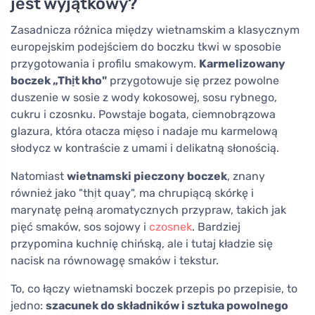
jest wyjątkowy?
Zasadnicza różnica między wietnamskim a klasycznym
europejskim podejściem do boczku tkwi w sposobie
przygotowania i profilu smakowym.
Karmelizowany
boczek „Thịt kho"
przygotowuje się przez powolne
duszenie w sosie z wody kokosowej, sosu rybnego,
cukru i czosnku. Powstaje bogata, ciemnobrązowa
glazura, która otacza mięso i nadaje mu karmelową
słodycz w kontraście z umami i delikatną słonością.
Natomiast
wietnamski pieczony boczek
, znany
również jako "thịt quay", ma chrupiącą skórkę i
marynatę pełną aromatycznych przypraw, takich jak
pięć smaków, sos sojowy i
czosnek
. Bardziej
przypomina kuchnię chińską, ale i tutaj kładzie się
nacisk na równowagę smaków i tekstur.
To, co łączy wietnamski boczek przepis po przepisie, to
jedno:
szacunek do składników i sztuka powolnego