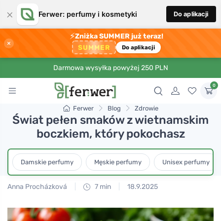
×
Ferwer: perfumy i kosmetyki
Do aplikacji
⚡
Zniżka SUMMER już teraz!
×
SUMMER
Do aplikacji
Darmowa wysyłka powyżej 250 PLN
0
Ferwer
Blog
Zdrowie
Świat pełen smaków z wietnamskim
boczkiem, który pokochasz
Damskie perfumy
Męskie perfumy
Unisex perfumy
Anna Procházková
7 min
18.9.2025