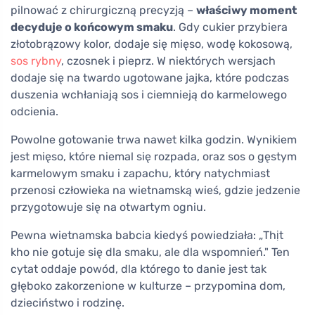
pilnować z chirurgiczną precyzją –
właściwy moment
decyduje o końcowym smaku
. Gdy cukier przybiera
złotobrązowy kolor, dodaje się mięso, wodę kokosową,
sos rybny
, czosnek i pieprz. W niektórych wersjach
dodaje się na twardo ugotowane jajka, które podczas
duszenia wchłaniają sos i ciemnieją do karmelowego
odcienia.
Powolne gotowanie trwa nawet kilka godzin. Wynikiem
jest mięso, które niemal się rozpada, oraz sos o gęstym
karmelowym smaku i zapachu, który natychmiast
przenosi człowieka na wietnamską wieś, gdzie jedzenie
przygotowuje się na otwartym ogniu.
Pewna wietnamska babcia kiedyś powiedziała: „Thịt
kho nie gotuje się dla smaku, ale dla wspomnień." Ten
cytat oddaje powód, dla którego to danie jest tak
głęboko zakorzenione w kulturze – przypomina dom,
dzieciństwo i rodzinę.