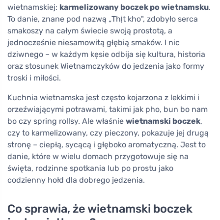
wietnamskiej:
karmelizowany boczek po wietnamsku
.
To danie, znane pod nazwą „Thịt kho", zdobyło serca
smakoszy na całym świecie swoją prostotą, a
jednocześnie niesamowitą głębią smaków. I nic
dziwnego – w każdym kęsie odbija się kultura, historia
oraz stosunek Wietnamczyków do jedzenia jako formy
troski i miłości.
Kuchnia wietnamska jest często kojarzona z lekkimi i
orzeźwiającymi potrawami, takimi jak pho, bun bo nam
bo czy spring rollsy. Ale właśnie
wietnamski boczek
,
czy to karmelizowany, czy pieczony, pokazuje jej drugą
stronę – ciepłą, sycącą i głęboko aromatyczną. Jest to
danie, które w wielu domach przygotowuje się na
święta, rodzinne spotkania lub po prostu jako
codzienny hołd dla dobrego jedzenia.
Co sprawia, że wietnamski boczek