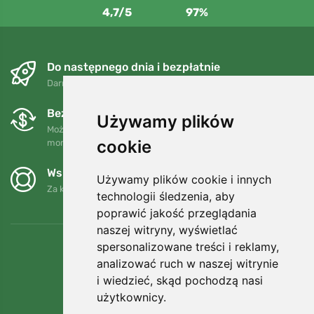
4,7/5
97%
Do następnego dnia i bezpłatnie
Darmowa wysyłka dla zamówień powyżej 250 PLN
Bezpłatne wymiany i zwroty
Używamy plików
Możesz zwrócić lub wymienić swoje zamówienie w dowolnym
cookie
momencie w ciągu 90 dni.
Wspieramy Trees.org
Używamy plików cookie i innych
Za każde zamówienie sadzimy drzewo! Czytaj więcej
O nas
.
technologii śledzenia, aby
poprawić jakość przeglądania
naszej witryny, wyświetlać
spersonalizowane treści i reklamy,
analizować ruch w naszej witrynie
i wiedzieć, skąd pochodzą nasi
użytkownicy.