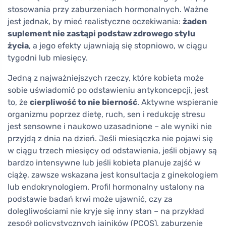
stosowania przy zaburzeniach hormonalnych. Ważne
jest jednak, by mieć realistyczne oczekiwania:
żaden
suplement nie zastąpi podstaw zdrowego stylu
życia
, a jego efekty ujawniają się stopniowo, w ciągu
tygodni lub miesięcy.
Jedną z najważniejszych rzeczy, które kobieta może
sobie uświadomić po odstawieniu antykoncepcji, jest
to, że
cierpliwość to nie bierność
. Aktywne wspieranie
organizmu poprzez dietę, ruch, sen i redukcję stresu
jest sensowne i naukowo uzasadnione – ale wyniki nie
przyjdą z dnia na dzień. Jeśli miesiączka nie pojawi się
w ciągu trzech miesięcy od odstawienia, jeśli objawy są
bardzo intensywne lub jeśli kobieta planuje zajść w
ciążę, zawsze wskazana jest konsultacja z ginekologiem
lub endokrynologiem. Profil hormonalny ustalony na
podstawie badań krwi może ujawnić, czy za
dolegliwościami nie kryje się inny stan – na przykład
zespół policystycznych jajników (PCOS), zaburzenie