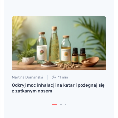
Martina Domanská
11 min
Eva No
nku
Odkryj moc inhalacji na katar i pożegnaj się
Jak p
z zatkanym nosem
odzys