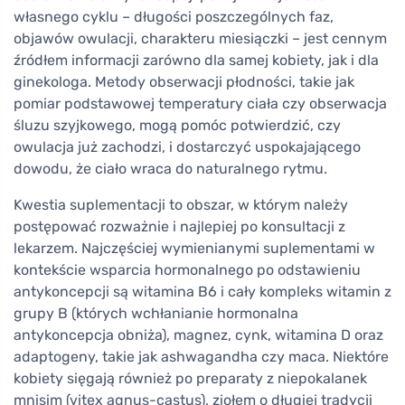
własnego cyklu – długości poszczególnych faz,
objawów owulacji, charakteru miesiączki – jest cennym
źródłem informacji zarówno dla samej kobiety, jak i dla
ginekologa. Metody obserwacji płodności, takie jak
pomiar podstawowej temperatury ciała czy obserwacja
śluzu szyjkowego, mogą pomóc potwierdzić, czy
owulacja już zachodzi, i dostarczyć uspokajającego
dowodu, że ciało wraca do naturalnego rytmu.
Kwestia suplementacji to obszar, w którym należy
postępować rozważnie i najlepiej po konsultacji z
lekarzem. Najczęściej wymienianymi suplementami w
kontekście wsparcia hormonalnego po odstawieniu
antykoncepcji są witamina B6 i cały kompleks witamin z
grupy B (których wchłanianie hormonalna
antykoncepcja obniża), magnez, cynk, witamina D oraz
adaptogeny, takie jak ashwagandha czy maca. Niektóre
kobiety sięgają również po preparaty z niepokalanek
mnisim (vitex agnus-castus), ziołem o długiej tradycji