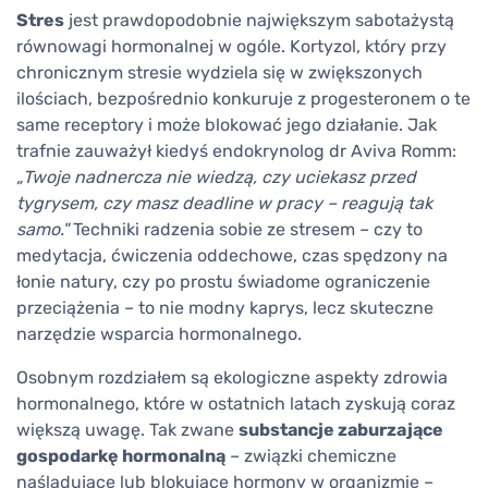
Stres
jest prawdopodobnie największym sabotażystą
równowagi hormonalnej w ogóle. Kortyzol, który przy
chronicznym stresie wydziela się w zwiększonych
ilościach, bezpośrednio konkuruje z progesteronem o te
same receptory i może blokować jego działanie. Jak
trafnie zauważył kiedyś endokrynolog dr Aviva Romm:
„Twoje nadnercza nie wiedzą, czy uciekasz przed
tygrysem, czy masz deadline w pracy – reagują tak
samo."
Techniki radzenia sobie ze stresem – czy to
medytacja, ćwiczenia oddechowe, czas spędzony na
łonie natury, czy po prostu świadome ograniczenie
przeciążenia – to nie modny kaprys, lecz skuteczne
narzędzie wsparcia hormonalnego.
Osobnym rozdziałem są ekologiczne aspekty zdrowia
hormonalnego, które w ostatnich latach zyskują coraz
większą uwagę. Tak zwane
substancje zaburzające
gospodarkę hormonalną
– związki chemiczne
naśladujące lub blokujące hormony w organizmie –