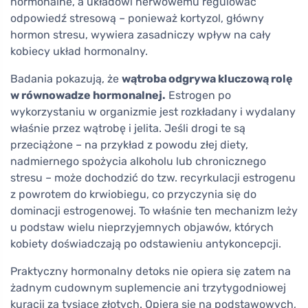
hormonalne, a układowi nerwowemu regulować
odpowiedź stresową – ponieważ kortyzol, główny
hormon stresu, wywiera zasadniczy wpływ na cały
kobiecy układ hormonalny.
Badania pokazują, że
wątroba odgrywa kluczową rolę
w równowadze hormonalnej.
Estrogen po
wykorzystaniu w organizmie jest rozkładany i wydalany
właśnie przez wątrobę i jelita. Jeśli drogi te są
przeciążone – na przykład z powodu złej diety,
nadmiernego spożycia alkoholu lub chronicznego
stresu – może dochodzić do tzw. recyrkulacji estrogenu
z powrotem do krwiobiegu, co przyczynia się do
dominacji estrogenowej. To właśnie ten mechanizm leży
u podstaw wielu nieprzyjemnych objawów, których
kobiety doświadczają po odstawieniu antykoncepcji.
Praktyczny hormonalny detoks nie opiera się zatem na
żadnym cudownym suplemencie ani trzytygodniowej
kuracji za tysiące złotych. Opiera się na podstawowych,