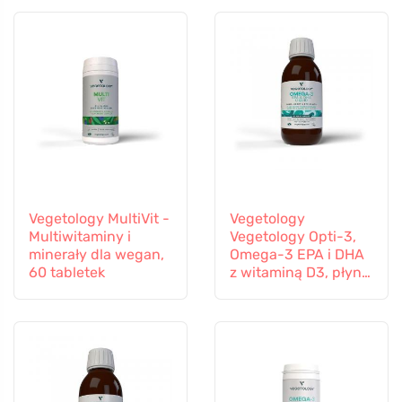
Vegetology MultiVit -
Vegetology
Multiwitaminy i
Vegetology Opti-3,
minerały dla wegan,
Omega-3 EPA i DHA
60 tabletek
z witaminą D3, płyn
150 ml, bez
dodatków
smakowych