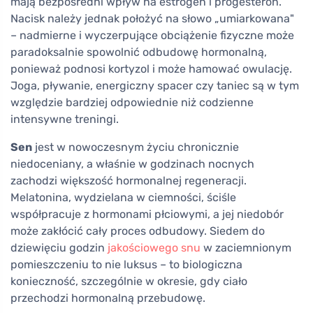
mają bezpośredni wpływ na estrogen i progesteron.
Nacisk należy jednak położyć na słowo „umiarkowana"
– nadmierne i wyczerpujące obciążenie fizyczne może
paradoksalnie spowolnić odbudowę hormonalną,
ponieważ podnosi kortyzol i może hamować owulację.
Joga, pływanie, energiczny spacer czy taniec są w tym
względzie bardziej odpowiednie niż codzienne
intensywne treningi.
Sen
jest w nowoczesnym życiu chronicznie
niedoceniany, a właśnie w godzinach nocnych
zachodzi większość hormonalnej regeneracji.
Melatonina, wydzielana w ciemności, ściśle
współpracuje z hormonami płciowymi, a jej niedobór
może zakłócić cały proces odbudowy. Siedem do
dziewięciu godzin
jakościowego snu
w zaciemnionym
pomieszczeniu to nie luksus – to biologiczna
konieczność, szczególnie w okresie, gdy ciało
przechodzi hormonalną przebudowę.