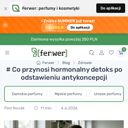
×
Ferwer: perfumy i kosmetyki
Do aplikacji
⚡
Zniżka SUMMER już teraz!
×
SUMMER
Do aplikacji
Darmowa wysyłka powyżej 250 PLN
0
Ferwer
Blog
Zdrowie
# Co przynosi hormonalny detoks po
odstawieniu antykoncepcji
Damskie perfumy
Męskie perfumy
Unisex perfumy
Petr Novák
11 min
4.6.2026