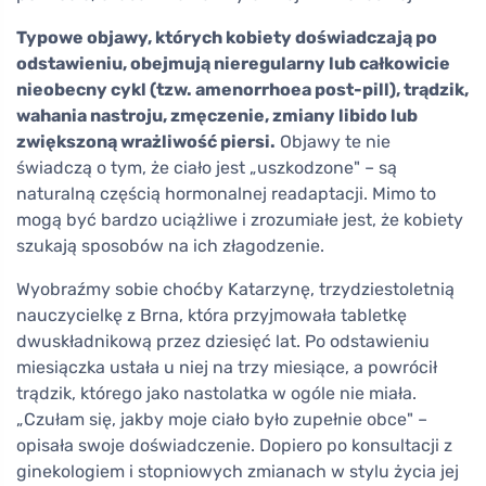
Typowe objawy, których kobiety doświadczają po
odstawieniu, obejmują nieregularny lub całkowicie
nieobecny cykl (tzw. amenorrhoea post-pill), trądzik,
wahania nastroju, zmęczenie, zmiany libido lub
zwiększoną wrażliwość piersi.
Objawy te nie
świadczą o tym, że ciało jest „uszkodzone" – są
naturalną częścią hormonalnej readaptacji. Mimo to
mogą być bardzo uciążliwe i zrozumiałe jest, że kobiety
szukają sposobów na ich złagodzenie.
Wyobraźmy sobie choćby Katarzynę, trzydziestoletnią
nauczycielkę z Brna, która przyjmowała tabletkę
dwuskładnikową przez dziesięć lat. Po odstawieniu
miesiączka ustała u niej na trzy miesiące, a powrócił
trądzik, którego jako nastolatka w ogóle nie miała.
„Czułam się, jakby moje ciało było zupełnie obce" –
opisała swoje doświadczenie. Dopiero po konsultacji z
ginekologiem i stopniowych zmianach w stylu życia jej