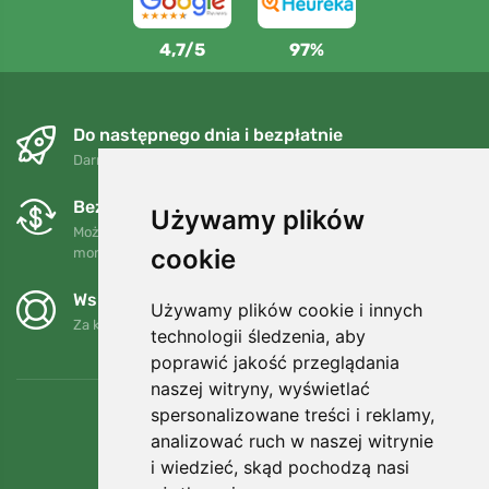
4,7/5
97%
Do następnego dnia i bezpłatnie
Darmowa wysyłka dla zamówień powyżej 250 PLN
Bezpłatne wymiany i zwroty
Używamy plików
Możesz zwrócić lub wymienić swoje zamówienie w dowolnym
cookie
momencie w ciągu 90 dni.
Wspieramy Trees.org
Używamy plików cookie i innych
Za każde zamówienie sadzimy drzewo! Czytaj więcej
O nas
.
technologii śledzenia, aby
poprawić jakość przeglądania
naszej witryny, wyświetlać
spersonalizowane treści i reklamy,
analizować ruch w naszej witrynie
i wiedzieć, skąd pochodzą nasi