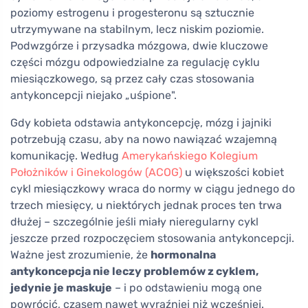
poziomy estrogenu i progesteronu są sztucznie
utrzymywane na stabilnym, lecz niskim poziomie.
Podwzgórze i przysadka mózgowa, dwie kluczowe
części mózgu odpowiedzialne za regulację cyklu
miesiączkowego, są przez cały czas stosowania
antykoncepcji niejako „uśpione".
Gdy kobieta odstawia antykoncepcję, mózg i jajniki
potrzebują czasu, aby na nowo nawiązać wzajemną
komunikację. Według
Amerykańskiego Kolegium
Położników i Ginekologów (ACOG)
u większości kobiet
cykl miesiączkowy wraca do normy w ciągu jednego do
trzech miesięcy, u niektórych jednak proces ten trwa
dłużej – szczególnie jeśli miały nieregularny cykl
jeszcze przed rozpoczęciem stosowania antykoncepcji.
Ważne jest zrozumienie, że
hormonalna
antykoncepcja nie leczy problemów z cyklem,
jedynie je maskuje
– i po odstawieniu mogą one
powrócić, czasem nawet wyraźniej niż wcześniej.