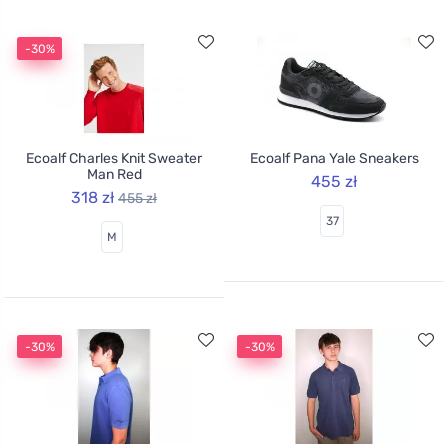
-30%
Ecoalf Charles Knit Sweater
Ecoalf Pana Yale Sneakers
Man Red
455 zł
318 zł
455 zł
37
M
-30%
-30%