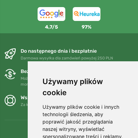
4,7/5
97%
Do następnego dnia i bezpłatnie
Darmowa wysyłka dla zamówień powyżej 250 PLN
Bezpłatne wymiany i zwroty
Możesz zwrócić lub wymienić swoje zamówienie w dowolnym
Używamy plików
momencie w ciągu 90 dni.
cookie
Wspieramy Trees.org
Za każde zamówienie sadzimy drzewo! Czytaj więcej
O nas
.
Używamy plików cookie i innych
technologii śledzenia, aby
poprawić jakość przeglądania
naszej witryny, wyświetlać
spersonalizowane treści i reklamy,