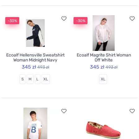
-30%
-30%
Ecoalf Hellensville Sweatshirt
Ecoalf Magrite Shirt Woman
Woman Midnight Navy
Off White
345 zł
345 zł
493 zł
493 zł
S
M
L
XL
XL