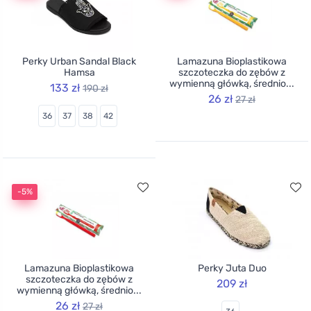
Perky Urban Sandal Black
Lamazuna Bioplastikowa
Hamsa
szczoteczka do zębów z
wymienną główką, średnio...
133 zł
190 zł
26 zł
27 zł
36
37
38
42
-5%
Lamazuna Bioplastikowa
Perky Juta Duo
szczoteczka do zębów z
209 zł
wymienną główką, średnio...
26 zł
27 zł