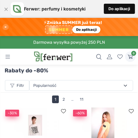
×
Ferwer: perfumy i kosmetyki
Do aplikacji
⚡
Zniżka SUMMER już teraz!
×
SUMMER
Do aplikacji
Darmowa wysyłka powyżej 250 PLN
0
Rabaty do -80%
Filtr
1
2
…
11
-30%
-60%