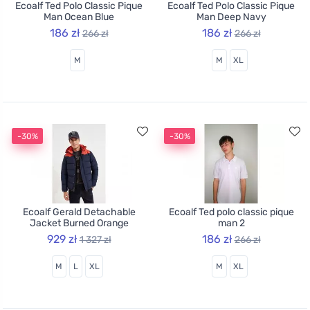
Ecoalf Ted Polo Classic Pique
Ecoalf Ted Polo Classic Pique
Man Ocean Blue
Man Deep Navy
186 zł
186 zł
266 zł
266 zł
M
M
XL
-30%
-30%
Ecoalf Gerald Detachable
Ecoalf Ted polo classic pique
Jacket Burned Orange
man 2
929 zł
186 zł
1 327 zł
266 zł
M
L
XL
M
XL