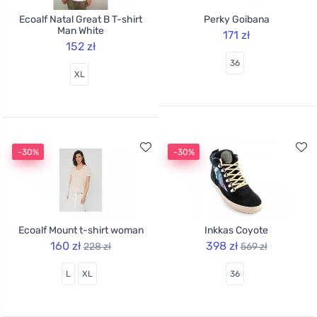
Ecoalf Natal Great B T-shirt
Perky Goibana
Man White
171 zł
152 zł
36
XL
-30%
-30%
Ecoalf Mount t-shirt woman
Inkkas Coyote
160 zł
398 zł
228 zł
569 zł
L
XL
36