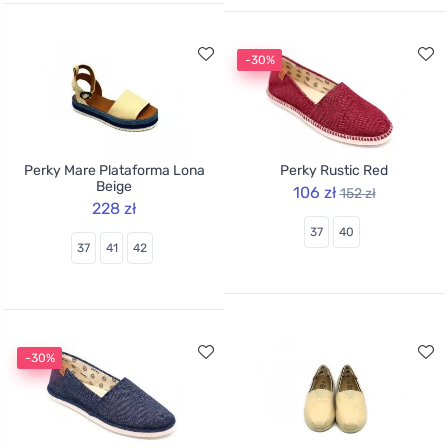
-30%
Perky Mare Plataforma Lona
Perky Rustic Red
Beige
106 zł
152 zł
228 zł
37
40
37
41
42
-30%