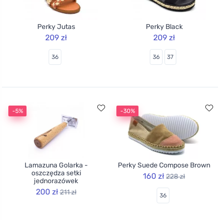
Perky Jutas
Perky Black
209 zł
209 zł
36
36
37
-5%
-30%
Lamazuna Golarka -
Perky Suede Compose Brown
oszczędza setki
160 zł
228 zł
jednorazówek
200 zł
211 zł
36