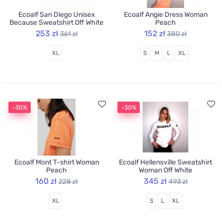
Ecoalf San Diego Unisex
Ecoalf Angie Dress Woman
Because Sweatshirt Off White
Peach
253 zł
152 zł
361 zł
380 zł
XL
S
M
L
XL
-30%
-30%
Ecoalf Mont T-shirt Woman
Ecoalf Hellensville Sweatshirt
Peach
Woman Off White
160 zł
345 zł
228 zł
493 zł
XL
S
L
XL