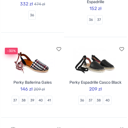
Espadrille
332 zł
474 zł
152 zł
36
36
37
-30%
Perky Ballerina Gales
Perky Espadrille Casco Black
146 zł
209 zł
209 zł
37
38
39
40
41
36
37
38
40