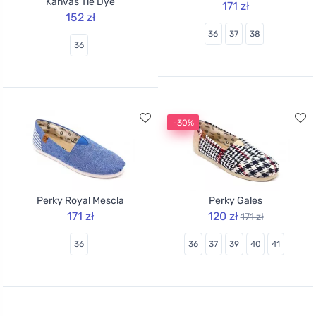
Kanvas Tie Dye
171 zł
152 zł
36
37
38
36
-30%
Perky Royal Mescla
Perky Gales
171 zł
120 zł
171 zł
36
36
37
39
40
41