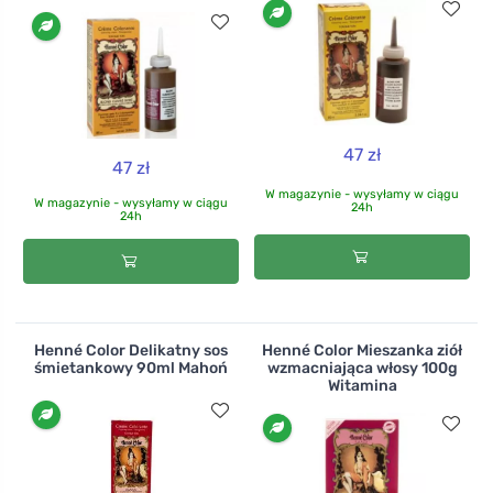
47 zł
47 zł
W magazynie - wysyłamy w ciągu
W magazynie - wysyłamy w ciągu
24h
24h
Henné Color Delikatny sos
Henné Color Mieszanka ziół
śmietankowy 90ml Mahoń
wzmacniająca włosy 100g
Witamina