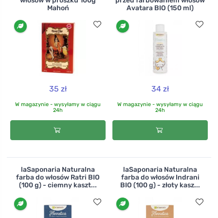
włosów w proszku 100g
przed farbowaniem włosów
Mahoń
Avatara BIO (150 ml)
35 zł
34 zł
W magazynie - wysyłamy w ciągu
W magazynie - wysyłamy w ciągu
24h
24h
laSaponaria Naturalna
laSaponaria Naturalna
farba do włosów Ratri BIO
farba do włosów Indrani
(100 g) - ciemny kaszt...
BIO (100 g) - złoty kasz...