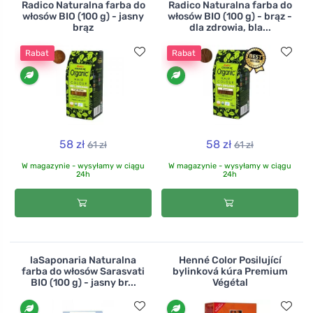
Radico Naturalna farba do
Radico Naturalna farba do
włosów BIO (100 g) - jasny
włosów BIO (100 g) - brąz -
brąz
dla zdrowia, bla...
Rabat
Rabat
58 zł
58 zł
61 zł
61 zł
W magazynie - wysyłamy w ciągu
W magazynie - wysyłamy w ciągu
24h
24h
laSaponaria Naturalna
Henné Color Posilující
farba do włosów Sarasvati
bylinková kúra Premium
BIO (100 g) - jasny br...
Végétal