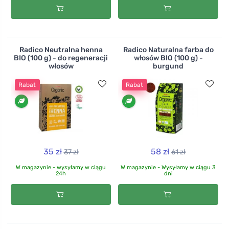
Radico Neutralna henna
Radico Naturalna farba do
BIO (100 g) - do regeneracji
włosów BIO (100 g) -
włosów
burgund
Rabat
Rabat
35 zł
58 zł
37 zł
61 zł
W magazynie - wysyłamy w ciągu
W magazynie - Wysyłamy w ciągu 3
24h
dni