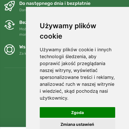
Do następnego dnia i bezpłatnie
Darmowa wysyłka dla zamówień powyżej 250 PLN
Bezpłatne wymiany i zwroty
Używamy plików
Możesz zwrócić lub wymienić swoje zamówienie w dowolnym
cookie
momencie w ciągu 90 dni.
Wspieramy Trees.org
Używamy plików cookie i innych
Za każde zamówienie sadzimy drzewo! Czytaj więcej
O nas
.
technologii śledzenia, aby
poprawić jakość przeglądania
naszej witryny, wyświetlać
spersonalizowane treści i reklamy,
analizować ruch w naszej witrynie
i wiedzieć, skąd pochodzą nasi
użytkownicy.
Zgoda
Zmiana ustawień