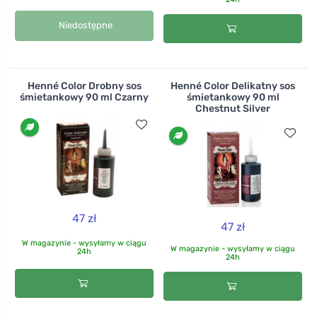
Niedostępne
Henné Color Drobny sos
Henné Color Delikatny sos
śmietankowy 90 ml Czarny
śmietankowy 90 ml
Chestnut Silver
47 zł
47 zł
W magazynie - wysyłamy w ciągu
W magazynie - wysyłamy w ciągu
24h
24h