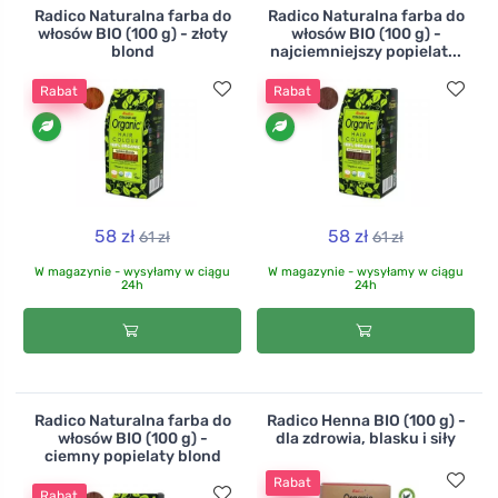
Radico Naturalna farba do
Radico Naturalna farba do
włosów BIO (100 g) - złoty
włosów BIO (100 g) -
blond
najciemniejszy popielat...
Rabat
Rabat
58 zł
58 zł
61 zł
61 zł
W magazynie - wysyłamy w ciągu
W magazynie - wysyłamy w ciągu
24h
24h
Radico Naturalna farba do
Radico Henna BIO (100 g) -
włosów BIO (100 g) -
dla zdrowia, blasku i siły
ciemny popielaty blond
Rabat
Rabat