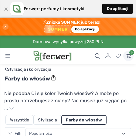
×
Ferwer: perfumy i kosmetyki
Do aplikacji
⚡
Zniżka SUMMER już teraz!
×
SUMMER
Do aplikacji
Darmowa wysyłka powyżej 250 PLN
0
‹
Stylizacja i koloryzacja
Farby do włosów
Nie podoba Ci się kolor Twoich włosów? A może po
prostu potrzebujesz zmiany? Nie musisz już sięgać po
konwencjonalne farby do włosów, które zawierają wiele
...
substancji chemicznych i niebezpiecznych oraz
Wszystkie
Stylizacja
Farby do włosów
pozostawiają włosy suche i zniszczone. W Ferwer
znajdziesz gamę czysto naturalnych farb do włosów,
Filtr