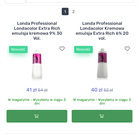
wykonanych wyłącznie ze składników roślinnych -
henny i innych ziół - które nie tylko zabarwią Twoje
1
2
włosy, ale także ożywią je, wzmocnią i dodadzą im
blasku. W asortymencie znajdziesz farby do włosów
Londa Professional
Londa Professional
Londacolor Extra Rich
Londacolor Kremowa
marek Radico i laSaponaria.
emulsja kremowa 9% 30
emulsja Extra Rich 6% 20
Vol.
vol.
Nowość
Nowość
41 zł
40 zł
54 zł
52 zł
W magazynie - Wysyłamy w ciągu 3
W magazynie - Wysyłamy w ciągu 3
dni
dni