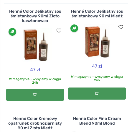
Henné Color Delikatny sos
Henné Color Delikatny sos
śmietankowy 90ml Złoto
śmietankowy 90 ml Miedź
kasztanowca
47 zł
47 zł
W magazynie - wysyłamy w ciągu
W magazynie - wysyłamy w ciągu
24h
24h
Henné Color Kremowy
Henné Color Fine Cream
opatrunek drobnoziarnisty
Blend 90ml Blond
90 ml Złota Miedź