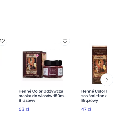
Henné Color Odżywcza
Henné Color Delikatny
maska do włosów 150ml
sos śmietankowy 90 ml
Brązowy
Brązowy
63 zł
47 zł