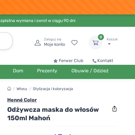
ezpłatna wymiana i zwrot w ciągu 90 dni
0
Zaloguj się
Koszyk
Moje konto
Ferwer Club
Kontakt
Dom
Prezenty
Obuwie / Odzież
/
Włosy
/
Stylizacja i koloryzacja
Henné Color
Odżywcza maska do włosów
150ml Mahoń