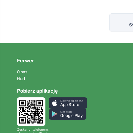
S
Ferwer
O nas
Hurt
Pobierz aplikację
Download on the
App Store
Get it on
Google Play
Zeskanuj telefonem,