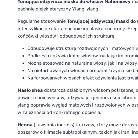
Tonująca odżywcza maska do włosów Mahoniowy
ma 
pachnie olejek eteryczny Ylang-ylang.
Regularne stosowanie
Tonującej odżywczej maski do
intensyfikację koloru, nadanie im blasku i ochronę. P
końcówki włosów i odbudować ich strukturę.
Odbudowuje strukturę rozdwojonych i matowych wł
Podkreśla i ożywia kolor włosów, nadając im promi
Można stosować na naturalne włosy, jak i na włos
Na niefarbowanych włosach preparat trzyma się bard
Na farbowanych włosach efekt ożywienia jest trwa
Masło shea
dostarcza osłabionym włosom potrzebnej o
powierzchnię włosów, odżywia je i jednocześnie chroni
ylang poprawia wygląd matowych i rozdwojonych włosó
w zależności od konkretnego odcienia.
Henna
(Lawsonia inermis) to krzew, który może dorasta
obszarów o klimacie subtropikalnym, takich jak Iran, Ind