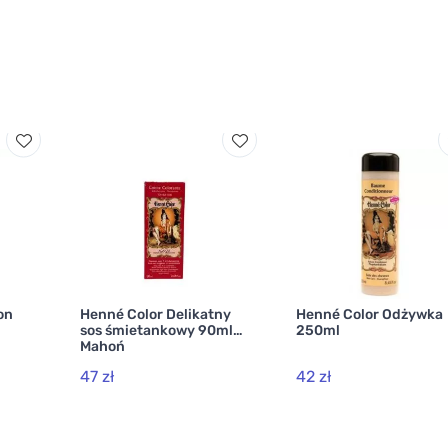
on
Henné Color Delikatny
Henné Color Odżywka
sos śmietankowy 90ml
250ml
Mahoń
47 zł
42 zł