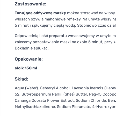
Zastosowanie:
Tonującą odżywczą maskę
można stosować na włosy n
włosach ożywia mahoniowe refleksy. Na umyte włosy n
5 minut i spłukujemy ciepłą wodą. Stopniowo czas dzia
Odpowiednią ilość preparatu wmasowujemy w umyte mokr
zalecamy pozostawienie maski na około 5 minut, przy k
Dokładnie spłukać.
Opakowanie:
słoik 150 ml
Skład:
Aqua (Water), Cetearyl Alcohol, Lawsonia Inermis (Henn
52, Butyrospermum Parkii (Shea) Butter, Peg-15 Cocop
Cananga Odorata Flower Extract, Sodium Chloride, Benzy
Methylisothiazolinone, Sodium Picramate, 4-Hydroxypr