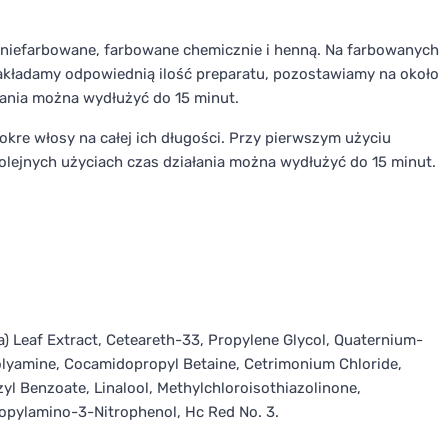
iefarbowane, farbowane chemicznie i henną. Na farbowanych
akładamy odpowiednią ilość preparatu, pozostawiamy na około
łania można wydłużyć do 15 minut.
e włosy na całej ich długości. Przy pierwszym użyciu
olejnych użyciach czas działania można wydłużyć do 15 minut.
a) Leaf Extract, Ceteareth-33, Propylene Glycol, Quaternium-
olyamine, Cocamidopropyl Betaine, Cetrimonium Chloride,
l Benzoate, Linalool, Methylchloroisothiazolinone,
opylamino-3-Nitrophenol, Hc Red No. 3.