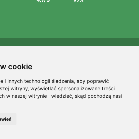
4,7/5
97%
Wspieramy Trees.org
Za każde zamówienie sadzimy drzewo! Czytaj więcej
O
w cookie
nas
.
i innych technologii śledzenia, aby poprawić
szej witryny, wyświetlać spersonalizowane treści i
ch w naszej witrynie i wiedzieć, skąd pochodzą nasi
awień