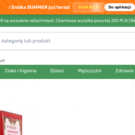
⚡
Zniżka SUMMER już teraz!
SUMMER
Do aplikacji
00 są wysyłane natychmiast. |
Darmowa wysyłka powyżej 250 PLN
| B
urt
Ciało i higiena
Dzieci
Mężczyźni
Zdrowie