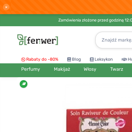
×
Zamówienia złożone przed godziną 12:
Rabaty do -80%
Blog
Leksykon
H
Perfumy
Makijaż
Włosy
Twarz