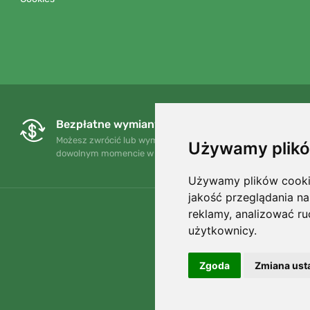
Bezpłatne wymiany i zwroty
Możesz zwrócić lub wymienić swoje zamówienie w
Używamy plikó
dowolnym momencie w ciągu 90 dni.
Używamy plików cookie 
jakość przeglądania na
reklamy, analizować ru
użytkownicy.
Zgoda
Zmiana ust