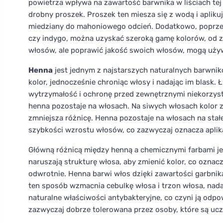
powietrza wpływa na zawartość barwnika w liściach tej r
drobny proszek. Proszek ten miesza się z wodą i apliku
miedziany do mahoniowego odcień. Dodatkowo, poprzez
czy indygo, można uzyskać szeroką gamę kolorów, od z
włosów, ale poprawić jakość swoich włosów, mogą używa
Henna
jest jednym z najstarszych naturalnych barwnik
kolor, jednocześnie chroniąc włosy i nadając im blask. Ł
wytrzymałość i ochronę przed zewnętrznymi niekorzystn
henna pozostaje na włosach. Na siwych włosach kolor z
zmniejsza różnicę. Henna pozostaje na włosach na stał
szybkości wzrostu włosów, co zazwyczaj oznacza aplika
Główną różnicą między henną a chemicznymi farbami jes
naruszają strukturę włosa, aby zmienić kolor, co oznac
odwrotnie. Henna barwi włos dzięki zawartości garbnik
ten sposób wzmacnia cebulkę włosa i trzon włosa, nada
naturalne właściwości antybakteryjne, co czyni ją odp
zazwyczaj dobrze tolerowana przez osoby, które są uc