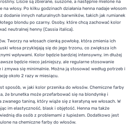
ośliny. Liście są zbierane, suszone, a następnie mielone na
je na włosy. Po kilku godzinach działania henna nadaje włosom
 dodanie innych naturalnych barwników, takich jak rumianek
łotego blondu po czarny. Osoby, które chcą zachować kolor
ć neutralnej henny (Cassia italica).
ów. Tworzy na włosach cienką powłokę, która zmienia ich
uski włosa przyklejają się do jego trzonu, co zwiększa ich
ymi wpływami. Kolor będzie bardziej intensywny, im dłużej
awsze będzie nieco jaśniejszy, ale regularne stosowanie
e i zmywa się minimalnie. Można ją stosować według potrzeb i
cję około 2 razy w miesiącu.
t sposób, w jaki kolor przenika do włosów. Chemiczne farby
za, że brunetka może przefarbować się na blondynkę i
a zwanego taniną, który wiąże się z keratyną we włosach. W
jąc im elastyczność, blask i objętość. Henna ma także
owiednią dla osób z problemami z łupieżem. Dodatkowo jest
zulone na chemiczne farby do włosów.