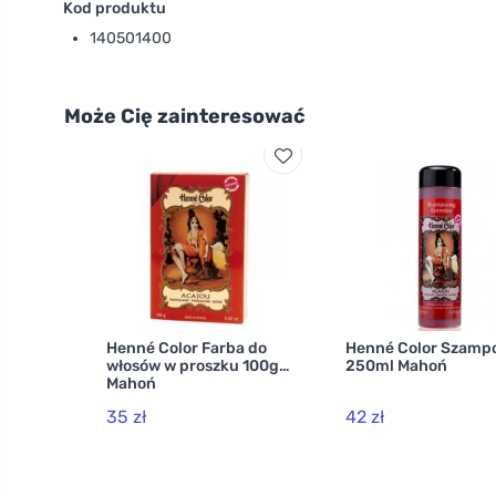
Kod produktu
140501400
Może Cię zainteresować
Henné Color Farba do
Henné Color Szamp
włosów w proszku 100g
250ml Mahoń
Mahoń
35 zł
42 zł