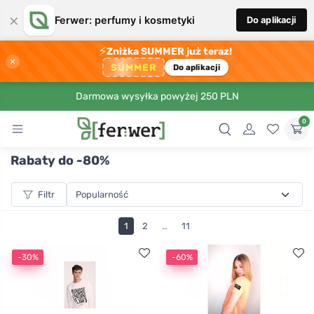
×
Ferwer: perfumy i kosmetyki
Do aplikacji
⚡
Zniżka SUMMER już teraz!
×
SUMMER
Do aplikacji
Darmowa wysyłka powyżej 250 PLN
0
Rabaty do -80%
Filtr
1
2
…
11
-30%
-60%