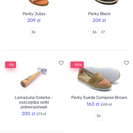
Perky Jutas
Perky Black
209 zł
209 zł
36
36
37
-5%
-30%
Lamazuna Golarka -
Perky Suede Compose Brown
oszczędza setki
160 zł
228 zł
jednorazówek
200 zł
211 zł
36