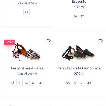
Espadrille
332 zł
474 zł
152 zł
36
36
37
-30%
Perky Ballerina Gales
Perky Espadrille Casco Black
146 zł
209 zł
209 zł
37
38
39
40
41
36
37
38
40