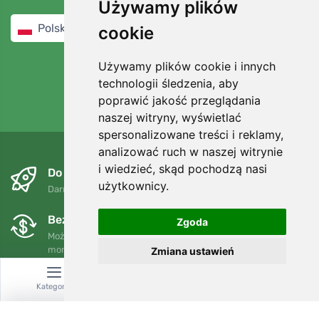
Transport i płatności
Używamy plików
Wymiany, zwroty i reklamacje
cookie
Program lojalnościowy
Kontakt
Używamy plików cookie i innych
Zasady i warunki
technologii śledzenia, aby
O nas
Jak zmierzyć długość stopy?
poprawić jakość przeglądania
Oświadczenie o korzystaniu z plików cookie
naszej witryny, wyświetlać
Ochrona danych osobowych
spersonalizowane treści i reklamy,
Cookies
analizować ruch w naszej witrynie
i wiedzieć, skąd pochodzą nasi
użytkownicy.
Zapisz się do naszego newslettera
Zgoda
Zaloguj się
Zmiana ustawień
Kategoria
Wyszukiwanie
Koszyk
Polski / PLN