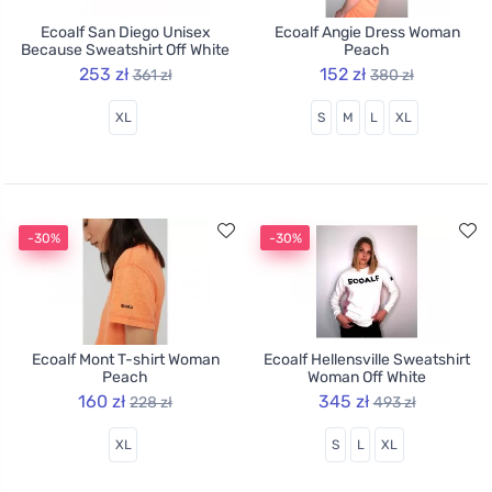
Ecoalf San Diego Unisex
Ecoalf Angie Dress Woman
Because Sweatshirt Off White
Peach
253 zł
152 zł
361 zł
380 zł
XL
S
M
L
XL
-30%
-30%
Ecoalf Mont T-shirt Woman
Ecoalf Hellensville Sweatshirt
Peach
Woman Off White
160 zł
345 zł
228 zł
493 zł
XL
S
L
XL