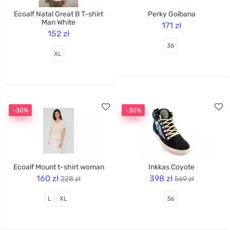
Ecoalf Natal Great B T-shirt
Perky Goibana
Man White
171 zł
152 zł
36
XL
-30%
-30%
Ecoalf Mount t-shirt woman
Inkkas Coyote
160 zł
398 zł
228 zł
569 zł
L
XL
36