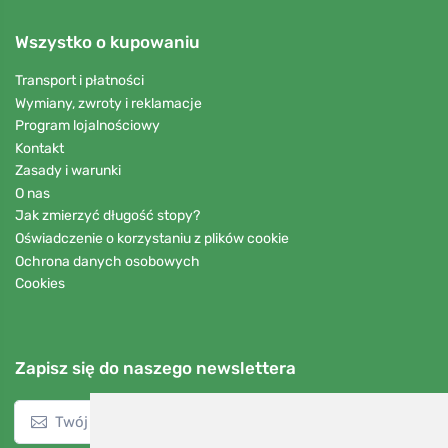
Poprzednia
1 / 11
Następna
Ferwer
O nas
Hurt
Pobierz aplikację
Get it on
Google Play
Wszystko o kupowaniu