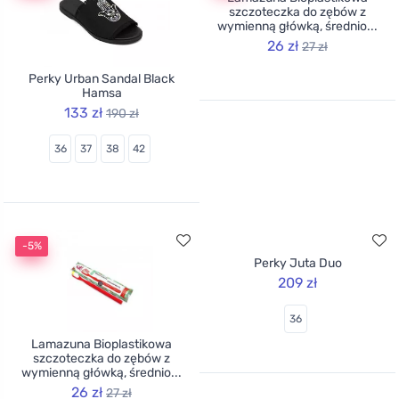
Perky Urban Sandal Black
Lamazuna Bioplastikowa
Hamsa
szczoteczka do zębów z
wymienną główką, średnio...
133 zł
190 zł
26 zł
27 zł
36
37
38
42
-5%
Lamazuna Bioplastikowa
Perky Juta Duo
szczoteczka do zębów z
209 zł
wymienną główką, średnio...
26 zł
27 zł