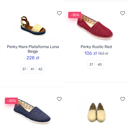
-30%
Perky Mare Plataforma Lona
Perky Rustic Red
Beige
106 zł
152 zł
228 zł
37
40
37
41
42
-30%