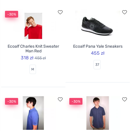
-30%
Ecoalf Charles Knit Sweater
Ecoalf Pana Yale Sneakers
Man Red
455 zł
318 zł
455 zł
37
M
-30%
-30%