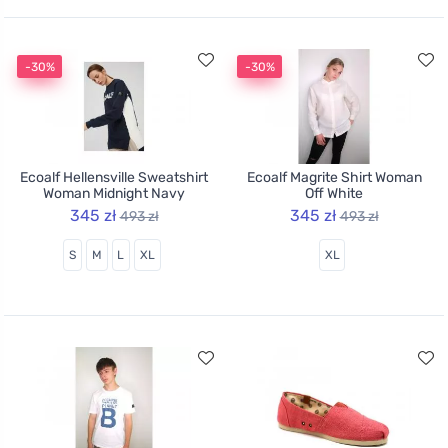
-30%
-30%
Ecoalf Hellensville Sweatshirt
Ecoalf Magrite Shirt Woman
Woman Midnight Navy
Off White
345 zł
345 zł
493 zł
493 zł
S
M
L
XL
XL