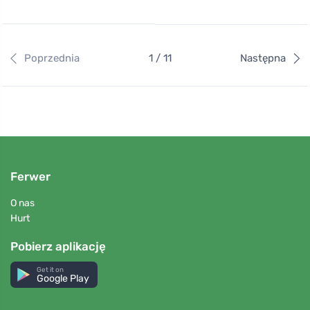
Kanvas Tie Dye
171 zł
152 zł
36
37
38
36
-30%
Perky Gales
120 zł
171 zł
36
37
39
40
41
Perky Royal Mescla
171 zł
36