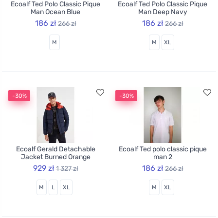
Ecoalf Ted Polo Classic Pique
Ecoalf Ted Polo Classic Pique
Man Ocean Blue
Man Deep Navy
186 zł
186 zł
266 zł
266 zł
M
M
XL
-30%
-30%
Ecoalf Gerald Detachable
Ecoalf Ted polo classic pique
Jacket Burned Orange
man 2
929 zł
186 zł
1 327 zł
266 zł
M
L
XL
M
XL