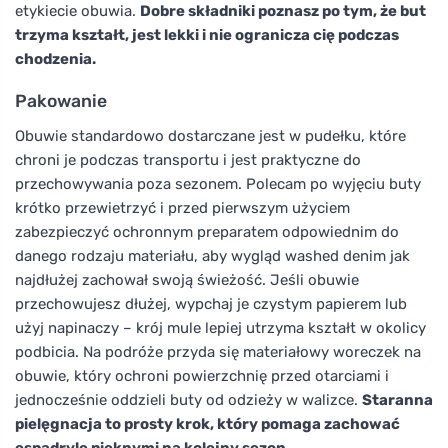
etykiecie obuwia.
Dobre składniki poznasz po tym, że but
trzyma kształt, jest lekki i nie ogranicza cię podczas
chodzenia.
Pakowanie
Obuwie standardowo dostarczane jest w pudełku, które
chroni je podczas transportu i jest praktyczne do
przechowywania poza sezonem. Polecam po wyjęciu buty
krótko przewietrzyć i przed pierwszym użyciem
zabezpieczyć ochronnym preparatem odpowiednim do
danego rodzaju materiału, aby wygląd washed denim jak
najdłużej zachował swoją świeżość. Jeśli obuwie
przechowujesz dłużej, wypchaj je czystym papierem lub
użyj napinaczy – krój mule lepiej utrzyma kształt w okolicy
podbicia. Na podróże przyda się materiałowy woreczek na
obuwie, który ochroni powierzchnię przed otarciami i
jednocześnie oddzieli buty od odzieży w walizce.
Staranna
pielęgnacja to prosty krok, który pomaga zachować