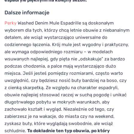
espadryle pięknymi na kolejny sezon.
Dalsze informacje
Perky
Washed Denim Mule Espadrille są doskonałym
wyborem dla tych, którzy chcą letnie obuwie z niebanalnym
detalem, ale wciąż wystarczająco uniwersalne do
codziennego łączenia. Krój mule jest wygodny i praktyczny,
ale wymaga odpowiedniego rozmiaru – w modelach
wsuwanych najlepiej, gdy pięta nie „odskakuje” za bardzo
podczas chodzenia, a palce mają wystarczająco dużo
miejsca. Jeśli jesteś pomiędzy rozmiarami, często warto
uwzględnić, czy będziesz nosić buty bardziej na boso, czy
z cienką skarpetką. Ze względu na charakter espadryli,
obuwie najlepiej stosować raczej w suchą pogodę i unikać
długotrwałego pobytu w mokrych warunkach, aby
zachowało kształt i wygląd. Niezależnie od tego, czy
zabierzesz je na wakacje, do miasta czy na weekend,
zyskasz buty, które wyglądają swobodnie, ale wciąż
schludnie.
To dokładnie ten typ obuwia, po który