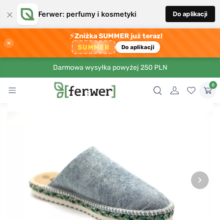
×
Ferwer: perfumy i kosmetyki
Do aplikacji
⚡
Zniżka SUMMER już teraz!
×
SUMMER
Do aplikacji
Darmowa wysyłka powyżej 250 PLN
0
›