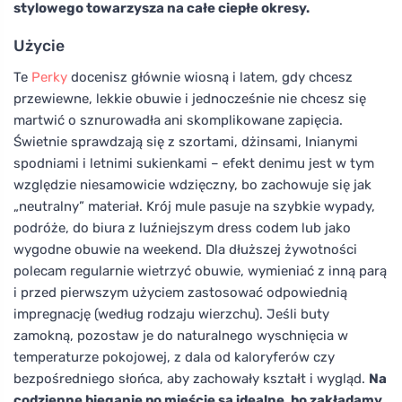
stylowego towarzysza na całe ciepłe okresy.
Użycie
Te
Perky
docenisz głównie wiosną i latem, gdy chcesz
przewiewne, lekkie obuwie i jednocześnie nie chcesz się
martwić o sznurowadła ani skomplikowane zapięcia.
Świetnie sprawdzają się z szortami, dżinsami, lnianymi
spodniami i letnimi sukienkami – efekt denimu jest w tym
względzie niesamowicie wdzięczny, bo zachowuje się jak
„neutralny” materiał. Krój mule pasuje na szybkie wypady,
podróże, do biura z luźniejszym dress codem lub jako
wygodne obuwie na weekend. Dla dłuższej żywotności
polecam regularnie wietrzyć obuwie, wymieniać z inną parą
i przed pierwszym użyciem zastosować odpowiednią
impregnację (według rodzaju wierzchu). Jeśli buty
zamokną, pozostaw je do naturalnego wyschnięcia w
temperaturze pokojowej, z dala od kaloryferów czy
bezpośredniego słońca, aby zachowały kształt i wygląd.
Na
codzienne bieganie po mieście są idealne, bo zakładamy