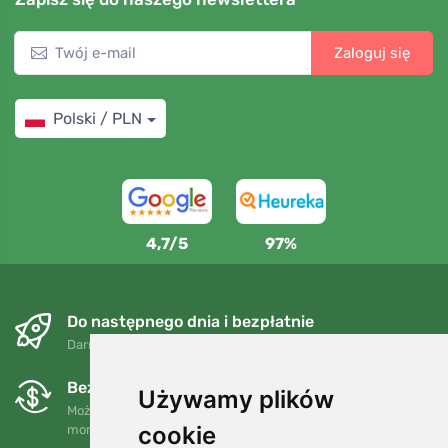
Zaloguj się
Polski / PLN
4,7/5
97%
Do następnego dnia i bezpłatnie
Darmowa wysyłka dla zamówień powyżej 250 PLN
Bezpłatne wymiany i zwroty
Używamy plików
Możesz zwrócić lub wymienić swoje zamówienie w dowolnym
cookie
momencie w ciągu 90 dni.