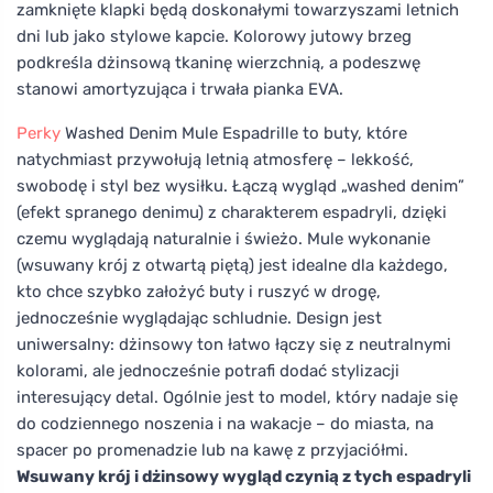
zamknięte klapki będą doskonałymi towarzyszami letnich
dni lub jako stylowe kapcie. Kolorowy jutowy brzeg
podkreśla dżinsową tkaninę wierzchnią, a podeszwę
stanowi amortyzująca i trwała pianka EVA.
Perky
Washed Denim Mule Espadrille to buty, które
natychmiast przywołują letnią atmosferę – lekkość,
swobodę i styl bez wysiłku. Łączą wygląd „washed denim”
(efekt spranego denimu) z charakterem espadryli, dzięki
czemu wyglądają naturalnie i świeżo. Mule wykonanie
(wsuwany krój z otwartą piętą) jest idealne dla każdego,
kto chce szybko założyć buty i ruszyć w drogę,
jednocześnie wyglądając schludnie. Design jest
uniwersalny: dżinsowy ton łatwo łączy się z neutralnymi
kolorami, ale jednocześnie potrafi dodać stylizacji
interesujący detal. Ogólnie jest to model, który nadaje się
do codziennego noszenia i na wakacje – do miasta, na
spacer po promenadzie lub na kawę z przyjaciółmi.
Wsuwany krój i dżinsowy wygląd czynią z tych espadryli