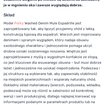
je w mgnieniu oka i zawsze wyglądają dobrze.
Skład
Model
Perky
Washed Denim Mule Espadrille jest
zaprojektowany tak, aby łączyć przyjemny chód z lekką
konstrukcją typową dla espadryli. Wierzch jest inspirowany
denimem i spranym wyglądem, który nadaje obuwiu
swobodnego charakteru i jednocześnie pomaga ukryć
drobne oznaki codziennego noszenia. Wnętrze jest
zaprojektowane z myślą o wygodnym kontakcie ze stopą,
co jest kluczowe dla wsuwanego obuwia – but musi dobrze
leżeć i jednocześnie nie uciskać niepotrzebnie. Podeszwa i
jej struktura są wybierane tak, aby zapewniały stabilność
na miejskich powierzchniach i wspierały naturalny chód.
Dokładny skład materiałowy (wierzch, podszewka, wkładka,
podeszwa) może się różnić w zależności od konkretnej
wersji i serii produkcyjnej, dlatego najlepiej kierować się
informacjami podanymi w parametrach produktu lub na