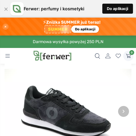
×
Ferwer: perfumy i kosmetyki
Do aplikacji
⚡
Zniżka SUMMER już teraz!
×
SUMMER
Do aplikacji
Darmowa wysyłka powyżej 250 PLN
0
›