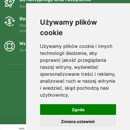
Darmowa wysyłka dla zamówień powyżej 250 PLN
Bezpłatne wymiany i zwroty
Używamy plików
Możesz zwrócić lub wymienić swoje zamówienie w dowolnym
cookie
momencie w ciągu 90 dni.
Wspieramy Trees.org
Używamy plików cookie i innych
Za każde zamówienie sadzimy drzewo! Czytaj więcej
O nas
.
technologii śledzenia, aby
poprawić jakość przeglądania
naszej witryny, wyświetlać
spersonalizowane treści i reklamy,
analizować ruch w naszej witrynie
i wiedzieć, skąd pochodzą nasi
użytkownicy.
Zgoda
Zmiana ustawień