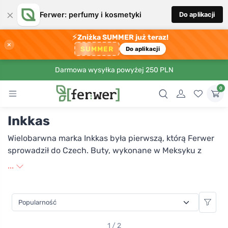
×
Ferwer: perfumy i kosmetyki
Do aplikacji
⚡
Zniżka SUMMER już teraz!
×
SUMMER
Do aplikacji
Darmowa wysyłka powyżej 250 PLN
0
Inkkas
Wielobarwna marka Inkkas była pierwszą, którą Ferwer
sprowadził do Czech. Buty, wykonane w Meksyku z
lokalnych materiałów pochodzących z Peru zgodnie z
...
zasadami sprawiedliwego handlu, zachwyciły wiele
osób. Wspieranie lokalnych producentów, sprawiedliwe
warunki dla tych, którzy wytwarzają buty i tych, którzy
je noszą, przyciągający wzrok wygląd i historia kryjąca
się za każdą parą dały początek wyjątkowej koncepcji
1 / 2