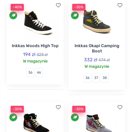
-40%
-30%
Inkkas Woods High Top
Inkkas Okapi Camping
Boot
194 zł
323 zł
332 zł
474 zł
W magazynie
W magazynie
36
46
36
37
38
-30%
-30%