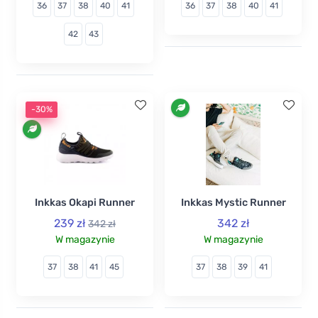
36
37
38
40
41
36
37
38
40
41
42
43
-30%
Inkkas Okapi Runner
Inkkas Mystic Runner
239 zł
342 zł
342 zł
W magazynie
W magazynie
37
38
41
45
37
38
39
41