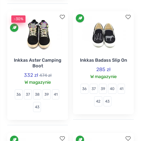
-30%
Inkkas Aster Camping
Inkkas Badass Slip On
Boot
285 zł
332 zł
474 zł
W magazynie
W magazynie
36
37
39
40
41
36
37
38
39
41
42
43
43