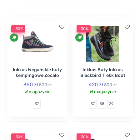
tej marki. Buty są wykonywane ręcznie, a ich
przyciągające wzrok kolorowe wzory są inspirowane
tradycyjnymi kulturami z całego świata. Za każdą
sprzedaną parę pinesek firma sadzi drzewo we
-30%
-30%
współpracy z organizacją Drzewa dla Przyszłości.
Zapoznaj się z pełną treścią
Inkkas Wegańskie buty
Inkkas Buty Inkkas
kempingowe Zocalo
Blackbird Trekk Boot
350 zł
420 zł
500 zł
600 zł
W magazynie
W magazynie
37
37
38
39
-30%
-30%