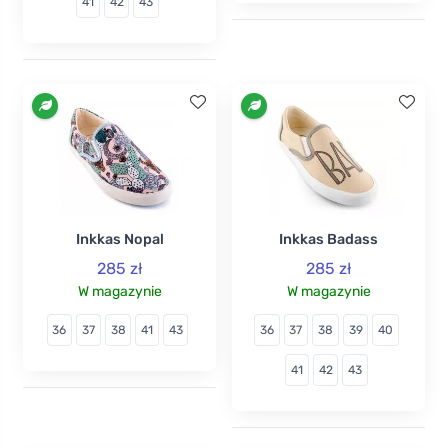
41
42
43
Inkkas Nopal
Inkkas Badass
285 zł
285 zł
W magazynie
W magazynie
36
37
38
41
43
36
37
38
39
40
41
42
43