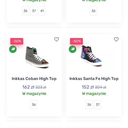
36
37
41
36
-50%
-50%
Inkkas Coban High Top
Inkkas Santa Fe High Top
162 zł
152 zł
323 zł
304 zł
W magazynie
W magazynie
36
36
37