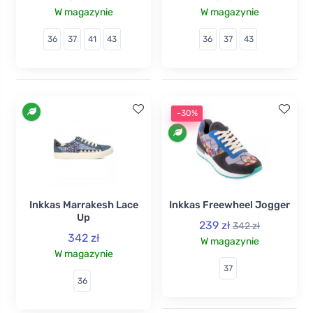
W magazynie
W magazynie
36
37
41
43
36
37
43
-30%
Inkkas Marrakesh Lace
Inkkas Freewheel Jogger
Up
239 zł
342 zł
342 zł
W magazynie
W magazynie
37
36