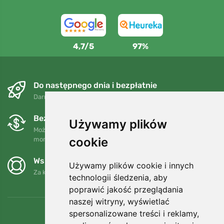
4,7/5
97%
Do następnego dnia i bezpłatnie
Darmowa wysyłka dla zamówień powyżej 250 PLN
Bezpłatne wymiany i zwroty
Używamy plików
Możesz zwrócić lub wymienić swoje zamówienie w dowolnym
cookie
momencie w ciągu 90 dni.
Wspieramy Trees.org
Używamy plików cookie i innych
Za każde zamówienie sadzimy drzewo! Czytaj więcej
O nas
.
technologii śledzenia, aby
poprawić jakość przeglądania
naszej witryny, wyświetlać
spersonalizowane treści i reklamy,