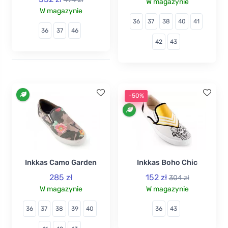
W magazynie
W magazynie
36
37
38
40
41
36
37
46
42
43
-50%
Inkkas Camo Garden
Inkkas Boho Chic
285 zł
152 zł
304 zł
W magazynie
W magazynie
36
37
38
39
40
36
43