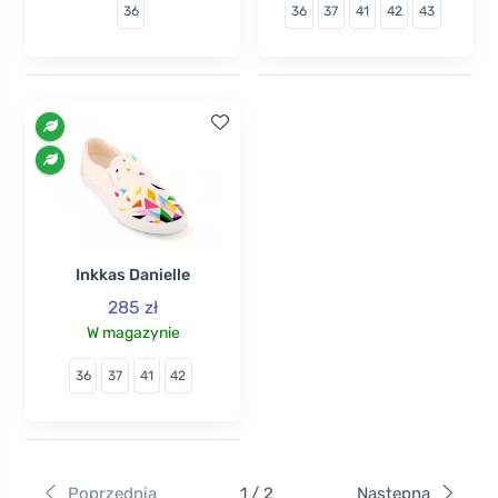
36
36
37
41
42
43
Inkkas Danielle
285 zł
W magazynie
36
37
41
42
Poprzednia
1 / 2
Następna