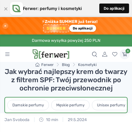
×
Ferwer: perfumy i kosmetyki
Do aplikacji
⚡
Zniżka SUMMER już teraz!
×
SUMMER
Do aplikacji
Darmowa wysyłka powyżej 250 PLN
0
Ferwer
Blog
Kosmetyki
Jak wybrać najlepszy krem do twarzy
z filtrem SPF: Twój przewodnik po
ochronie przeciwsłonecznej
Damskie perfumy
Męskie perfumy
Unisex perfumy
Jan Svoboda
10 min
29.5.2024