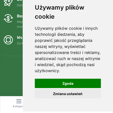
Darmowa wysyłka dla zamówień powyżej 250 PLN
Używamy plików
cookie
Bezpłatne wymiany i zwroty
Możesz zwrócić lub wymienić swoje zamówienie w dowolnym
momencie w ciągu 90 dni.
Używamy plików cookie i innych
technologii śledzenia, aby
Wspieramy Trees.org
poprawić jakość przeglądania
Za każde zamówienie sadzimy drzewo! Czytaj więcej
O nas
.
naszej witryny, wyświetlać
spersonalizowane treści i reklamy,
analizować ruch w naszej witrynie
i wiedzieć, skąd pochodzą nasi
użytkownicy.
Zgoda
Zmiana ustawień
Kategoria
Wyszukiwanie
Koszyk