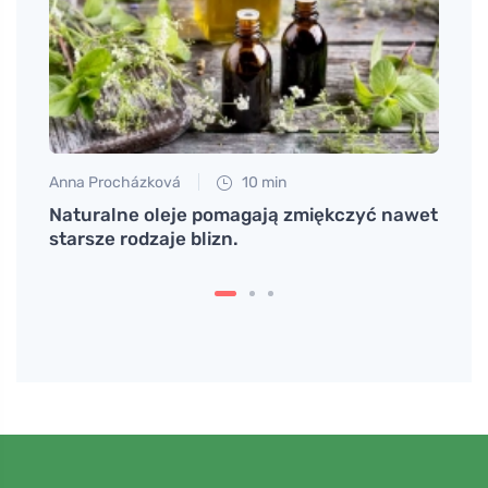
Anna Procházková
10 min
Martin
jego
Naturalne oleje pomagają zmiękczyć nawet
Mięcz
starsze rodzaje blizn.
bezpi