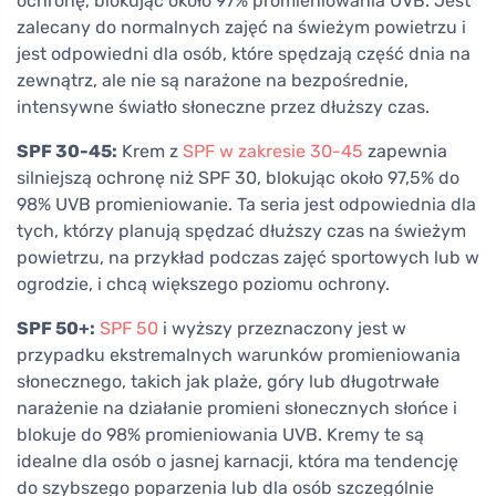
ochronę, blokując około 97% promieniowania UVB. Jest
zalecany do normalnych zajęć na świeżym powietrzu i
jest odpowiedni dla osób, które spędzają część dnia na
zewnątrz, ale nie są narażone na bezpośrednie,
intensywne światło słoneczne przez dłuższy czas.
SPF 30-45:
Krem z
SPF w zakresie 30-45
zapewnia
silniejszą ochronę niż SPF 30, blokując około 97,5% do
98% UVB promieniowanie. Ta seria jest odpowiednia dla
tych, którzy planują spędzać dłuższy czas na świeżym
powietrzu, na przykład podczas zajęć sportowych lub w
ogrodzie, i chcą większego poziomu ochrony.
SPF 50+:
SPF 50
i wyższy przeznaczony jest w
przypadku ekstremalnych warunków promieniowania
słonecznego, takich jak plaże, góry lub długotrwałe
narażenie na działanie promieni słonecznych słońce i
blokuje do 98% promieniowania UVB. Kremy te są
idealne dla osób o jasnej karnacji, która ma tendencję
do szybszego poparzenia lub dla osób szczególnie