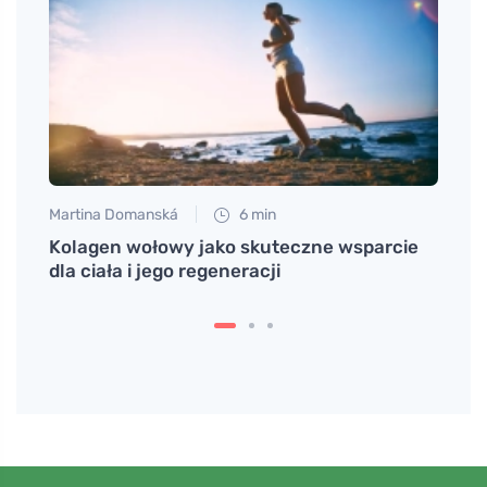
Martina Domanská
6 min
Tomáš
Kolagen wołowy jako skuteczne wsparcie
Odkry
dla ciała i jego regeneracji
zupy 