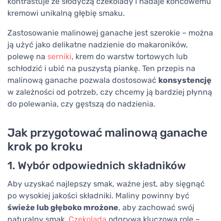
kontrastuje ze słodyczą czekolady i nadaje końcowemu
kremowi unikalną głębię smaku.
Zastosowanie malinowej ganache jest szerokie – można
ją użyć jako delikatne nadzienie do makaroników,
polewę na
serniki
, krem do warstw tortowych lub
schłodzić i ubić na puszystą piankę. Ten przepis na
malinową ganache pozwala dostosować
konsystencję
w zależności od potrzeb, czy chcemy ją bardziej płynną
do polewania, czy gęstszą do nadzienia.
Jak przygotować malinową ganache
krok po kroku
1. Wybór odpowiednich składników
Aby uzyskać najlepszy smak, ważne jest, aby sięgnąć
po wysokiej jakości składniki. Maliny powinny być
świeże lub głęboko mrożone
, aby zachować swój
naturalny smak.
Czekolada
odgrywa kluczową rolę –