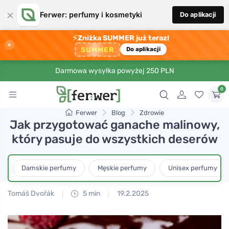
×
Ferwer: perfumy i kosmetyki
Do aplikacji
⚡
Zniżka SUMMER już teraz!
×
SUMMER
Do aplikacji
Darmowa wysyłka powyżej 250 PLN
0
Ferwer
Blog
Zdrowie
Jak przygotować ganache malinowy,
który pasuje do wszystkich deserów
Damskie perfumy
Męskie perfumy
Unisex perfumy
Tomáš Dvořák
5 min
19.2.2025