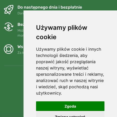
Do następnego dnia i bezpłatnie
Darmowa wysyłka dla zamówień powyżej 250 PLN
Bezpłatne wymiany i zwroty
Używamy plików
Możesz zwrócić lub wymienić swoje zamówienie w dowolnym
cookie
momencie w ciągu 90 dni.
Wspieramy Trees.org
Używamy plików cookie i innych
Za każde zamówienie sadzimy drzewo! Czytaj więcej
O nas
.
technologii śledzenia, aby
poprawić jakość przeglądania
naszej witryny, wyświetlać
spersonalizowane treści i reklamy,
analizować ruch w naszej witrynie
i wiedzieć, skąd pochodzą nasi
użytkownicy.
Zgoda
Zmiana ustawień