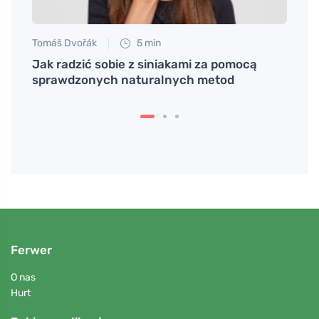
Tomáš Dvořák
5 min
Anna 
i
Jak radzić sobie z siniakami za pomocą
Desty
sprawdzonych naturalnych metod
wspó
Ferwer
O nas
Hurt