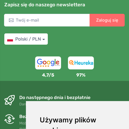
Zapisz się do naszego newslettera
Zaloguj się
Polski / PLN
4,7/5
97%
Do następnego dnia i bezpłatnie
Darmowa wysyłka dla zamówień powyżej 250 PLN
Bezpłatne wymiany i zwroty
Używamy plików
Możesz zwrócić lub wymienić swoje zamówienie w dowolnym
momencie w ciągu 90 dni.