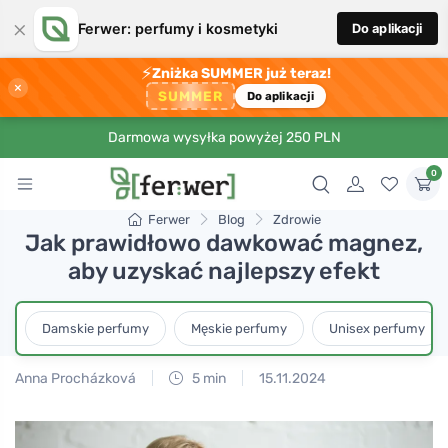
×
Ferwer: perfumy i kosmetyki
Do aplikacji
⚡
Zniżka SUMMER już teraz!
×
SUMMER
Do aplikacji
Darmowa wysyłka powyżej 250 PLN
0
Ferwer
Blog
Zdrowie
Jak prawidłowo dawkować magnez,
aby uzyskać najlepszy efekt
Damskie perfumy
Męskie perfumy
Unisex perfumy
Anna Procházková
5 min
15.11.2024