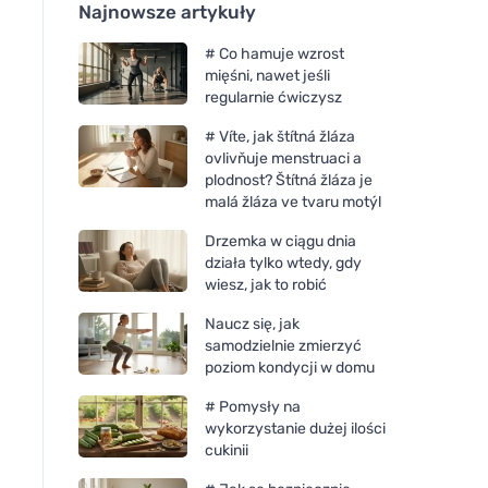
Najnowsze artykuły
# Co hamuje wzrost
mięśni, nawet jeśli
regularnie ćwiczysz
# Víte, jak štítná žláza
ovlivňuje menstruaci a
plodnost? Štítná žláza je
malá žláza ve tvaru motýl
Drzemka w ciągu dnia
działa tylko wtedy, gdy
wiesz, jak to robić
Naucz się, jak
samodzielnie zmierzyć
poziom kondycji w domu
# Pomysły na
wykorzystanie dużej ilości
cukinii