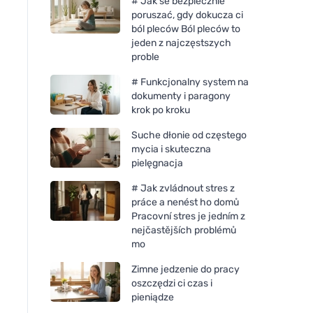
# Jak se bezpiecznie
poruszać, gdy dokucza ci
ból pleców Ból pleców to
jeden z najczęstszych
proble
# Funkcjonalny system na
dokumenty i paragony
krok po kroku
Suche dłonie od częstego
mycia i skuteczna
pielęgnacja
# Jak zvládnout stres z
práce a nenést ho domů
Pracovní stres je jedním z
nejčastějších problémů
mo
Zimne jedzenie do pracy
oszczędzi ci czas i
pieniądze