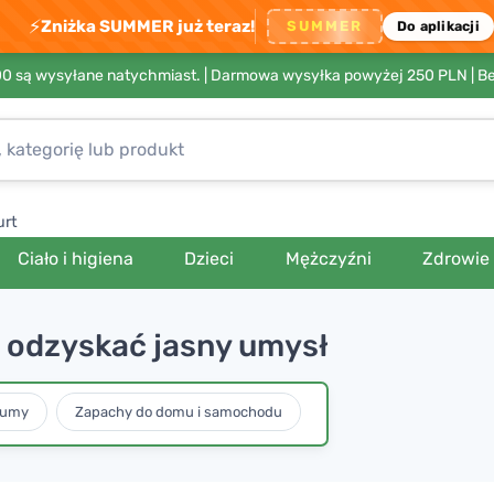
⚡
Zniżka SUMMER już teraz!
SUMMER
Do aplikacji
00 są wysyłane natychmiast. |
Darmowa wysyłka powyżej 250 PLN
| B
urt
Ciało i higiena
Dzieci
Mężczyźni
Zdrowie
 odzyskać jasny umysł
fumy
Zapachy do domu i samochodu