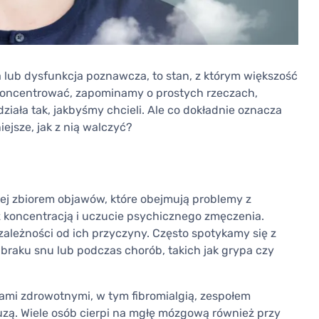
lub dysfunkcja poznawcza, to stan, z którym większość
 skoncentrować, zapominamy o prostych rzeczach,
ziała tak, jakbyśmy chcieli. Ale co dokładnie oznacza
ejsze, jak z nią walczyć?
ej zbiorem objawów, które obejmują problemy z
z koncentracją i uczucie psychicznego zmęczenia.
ależności od ich przyczyny. Często spotykamy się z
raku snu lub podczas chorób, takich jak grypa czy
ami zdrowotnymi, w tym fibromialgią, zespołem
zą. Wiele osób cierpi na mgłę mózgową również przy