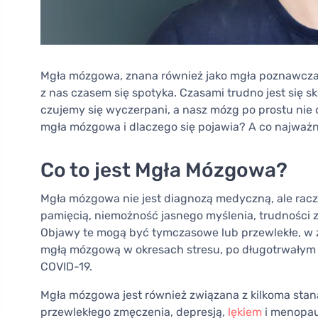
Mgła mózgowa, znana również jako mgła poznawcza 
z nas czasem się spotyka. Czasami trudno jest się
czujemy się wyczerpani, a nasz mózg po prostu nie d
mgła mózgowa i dlaczego się pojawia? A co najważni
Co to jest Mgła Mózgowa?
Mgła mózgowa nie jest diagnozą medyczną, ale racz
pamięcią, niemożność jasnego myślenia, trudności 
Objawy te mogą być tymczasowe lub przewlekłe, w z
mgłą mózgową w okresach stresu, po długotrwałym b
COVID-19.
Mgła mózgowa jest również związana z kilkoma stan
przewlekłego zmęczenia, depresją,
lękiem
i menopau