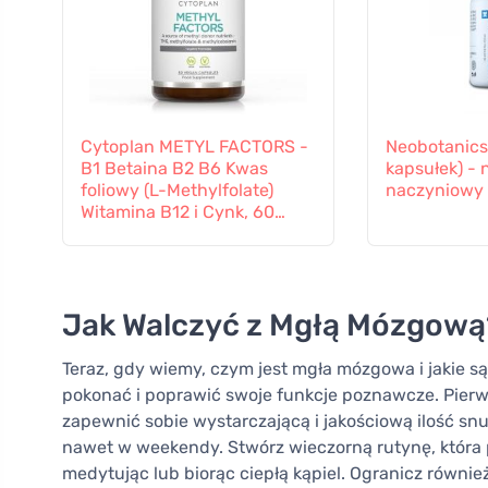
Cytoplan METYL FACTORS -
Neobotanics
B1 Betaina B2 B6 Kwas
kapsułek) - 
foliowy (L-Methylfolate)
naczyniowy 
Witamina B12 i Cynk, 60
kapsułek
Jak Walczyć z Mgłą Mózgową
Teraz, gdy wiemy, czym jest mgła mózgowa i jakie są 
pokonać i poprawić swoje funkcje poznawcze. Pierw
zapewnić sobie wystarczającą i jakościową ilość snu
nawet w weekendy. Stwórz wieczorną rutynę, która p
medytując lub biorąc ciepłą kąpiel. Ogranicz równi