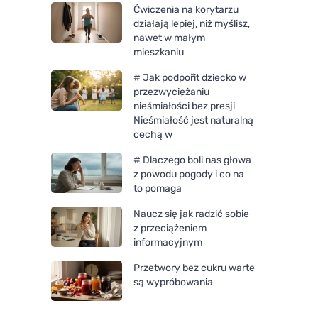
Ćwiczenia na korytarzu
działają lepiej, niż myślisz,
nawet w małym
mieszkaniu
# Jak podpořit dziecko w
przezwyciężaniu
nieśmiałości bez presji
Nieśmiałość jest naturalną
cechą w
# Dlaczego boli nas głowa
z powodu pogody i co na
to pomaga
Naucz się jak radzić sobie
z przeciążeniem
informacyjnym
Przetwory bez cukru warte
Neobotanics Mood-Balance
Neobotanics Adapt
są wypróbowania
(60 kapsułek) - dla dobrego
(60 kapsułek) - dla
samopoczucia
witalności i dobreg