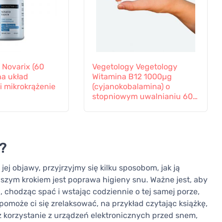
 Novarix (60
Vegetology Vegetology
na układ
Witamina B12 1000µg
i mikrokrążenie
(cyjanokobalamina) o
stopniowym uwalnianiu 60
tabletek
?
jej objawy, przyjrzyjmy się kilku sposobom, jak ją
szym krokiem jest poprawa higieny snu. Ważne jest, aby
, chodząc spać i wstając codziennie o tej samej porze,
omoże ci się zrelaksować, na przykład czytając książkę,
eż korzystanie z urządzeń elektronicznych przed snem,