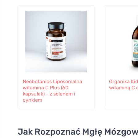
Neobotanics Liposomalna
Organika Kid
witamina C Plus (60
witaminą C d
kapsułek) - z selenem i
cynkiem
Jak Rozpoznać Mgłę Mózgo