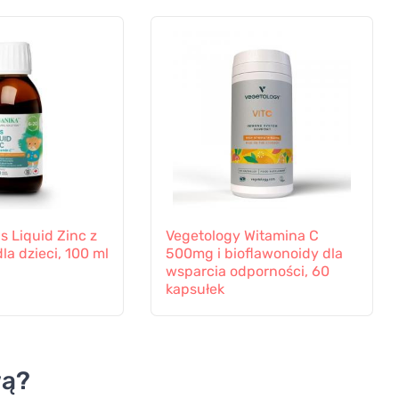
s Liquid Zinc z
Vegetology Witamina C
la dzieci, 100 ml
500mg i bioflawonoidy dla
wsparcia odporności, 60
kapsułek
wą?