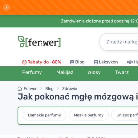
×
Zamówienia złożone przed godziną 12:
Rabaty do -80%
Blog
Leksykon
H
Perfumy
Makijaż
Włosy
Twarz
Ferwer
Blog
Zdrowie
Jak pokonać mgłę mózgową i
Damskie perfumy
Męskie perfumy
Unisex per