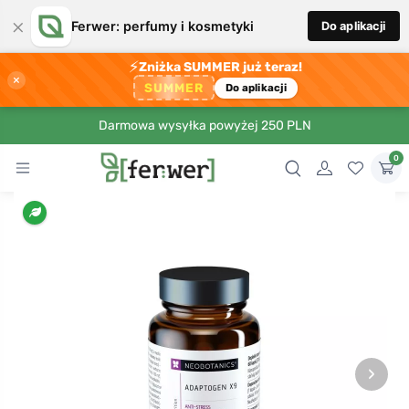
×
Ferwer: perfumy i kosmetyki
Do aplikacji
⚡
Zniżka SUMMER już teraz!
×
SUMMER
Do aplikacji
Darmowa wysyłka powyżej 250 PLN
0
›