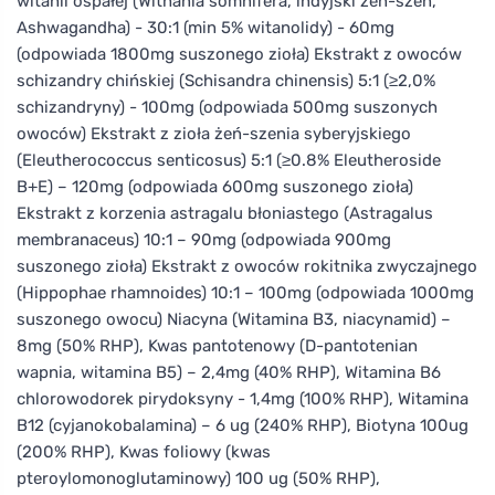
witanii ospałej (Withania somnifera, indyjski żeń-szeń,
Ashwagandha) - 30:1 (min 5% witanolidy) - 60mg
(odpowiada 1800mg suszonego zioła) Ekstrakt z owoców
schizandry chińskiej (Schisandra chinensis) 5:1 (≥2,0%
schizandryny) - 100mg (odpowiada 500mg suszonych
owoców) Ekstrakt z zioła żeń-szenia syberyjskiego
(Eleutherococcus senticosus) 5:1 (≥0.8% Eleutheroside
B+E) – 120mg (odpowiada 600mg suszonego zioła)
Ekstrakt z korzenia astragalu błoniastego (Astragalus
membranaceus) 10:1 – 90mg (odpowiada 900mg
suszonego zioła) Ekstrakt z owoców rokitnika zwyczajnego
(Hippophae rhamnoides) 10:1 – 100mg (odpowiada 1000mg
suszonego owocu) Niacyna (Witamina B3, niacynamid) –
8mg (50% RHP), Kwas pantotenowy (D-pantotenian
wapnia, witamina B5) – 2,4mg (40% RHP), Witamina B6
chlorowodorek pirydoksyny - 1,4mg (100% RHP), Witamina
B12 (cyjanokobalamina) – 6 ug (240% RHP), Biotyna 100ug
(200% RHP), Kwas foliowy (kwas
pteroylomonoglutaminowy) 100 ug (50% RHP),