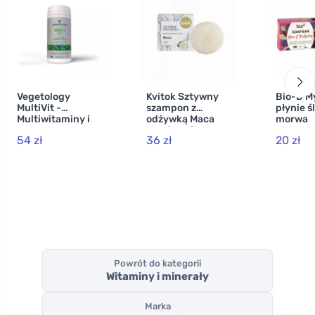
Vegetology
Kvitok Sztywny
Bio-D M
MultiVit -
szampon z
płynie ś
Multiwitaminy i
odżywką Maca
morwa
minerały dla
XXL (50 g) -
54 zł
36 zł
20 zł
wegan, 60
stymuluje wzrost
tabletek
włosów
Powrót do kategorii
Witaminy i minerały
Marka