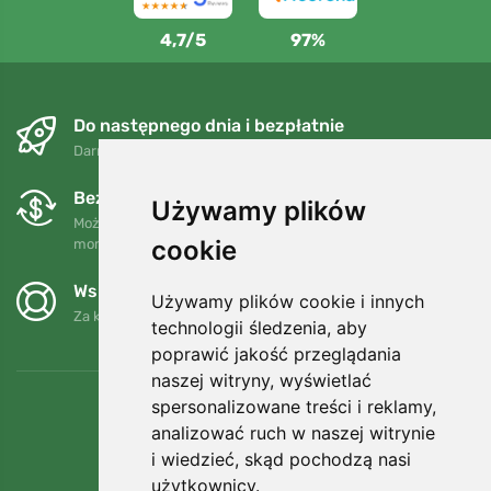
4,7/5
97%
Do następnego dnia i bezpłatnie
Darmowa wysyłka dla zamówień powyżej 250 PLN
Bezpłatne wymiany i zwroty
Używamy plików
Możesz zwrócić lub wymienić swoje zamówienie w dowolnym
cookie
momencie w ciągu 90 dni.
Wspieramy Trees.org
Używamy plików cookie i innych
Za każde zamówienie sadzimy drzewo! Czytaj więcej
O nas
.
technologii śledzenia, aby
poprawić jakość przeglądania
naszej witryny, wyświetlać
spersonalizowane treści i reklamy,
analizować ruch w naszej witrynie
i wiedzieć, skąd pochodzą nasi
użytkownicy.