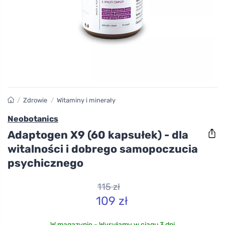
/
Zdrowie
/
Witaminy i minerały
Neobotanics
Adaptogen X9 (60 kapsułek) - dla
witalności i dobrego samopoczucia
psychicznego
115 zł
109 zł
W magazynie - Wysyłamy w ciągu 3 dni