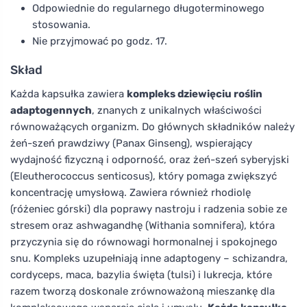
Odpowiednie do regularnego długoterminowego
stosowania.
Nie przyjmować po godz. 17.
Skład
Każda kapsułka zawiera
kompleks dziewięciu roślin
adaptogennych
, znanych z unikalnych właściwości
równoważących organizm. Do głównych składników należy
żeń-szeń prawdziwy (Panax Ginseng), wspierający
wydajność fizyczną i odporność, oraz żeń-szeń syberyjski
(Eleutherococcus senticosus), który pomaga zwiększyć
koncentrację umysłową. Zawiera również rhodiolę
(różeniec górski) dla poprawy nastroju i radzenia sobie ze
stresem oraz ashwagandhę (Withania somnifera), która
przyczynia się do równowagi hormonalnej i spokojnego
snu. Kompleks uzupełniają inne adaptogeny – schizandra,
cordyceps, maca, bazylia święta (tulsi) i lukrecja, które
razem tworzą doskonale zrównoważoną mieszankę dla