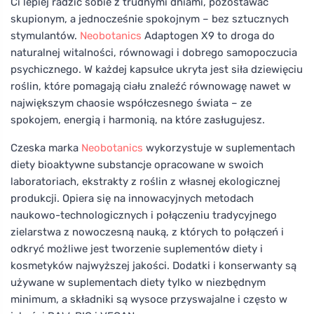
Ci lepiej radzić sobie z trudnymi dniami, pozostawać
skupionym, a jednocześnie spokojnym – bez sztucznych
stymulantów.
Neobotanics
Adaptogen X9 to droga do
naturalnej witalności, równowagi i dobrego samopoczucia
psychicznego. W każdej kapsułce ukryta jest siła dziewięciu
roślin, które pomagają ciału znaleźć równowagę nawet w
największym chaosie współczesnego świata – ze
spokojem, energią i harmonią, na które zasługujesz.
Czeska marka
Neobotanics
wykorzystuje w suplementach
diety bioaktywne substancje opracowane w swoich
laboratoriach, ekstrakty z roślin z własnej ekologicznej
produkcji. Opiera się na innowacyjnych metodach
naukowo-technologicznych i połączeniu tradycyjnego
zielarstwa z nowoczesną nauką, z których to połączeń i
odkryć możliwe jest tworzenie suplementów diety i
kosmetyków najwyższej jakości. Dodatki i konserwanty są
używane w suplementach diety tylko w niezbędnym
minimum, a składniki są wysoce przyswajalne i często w