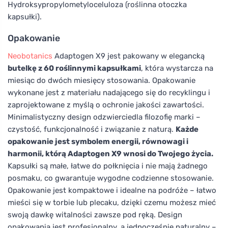
Hydroksypropylometyloceluloza (roślinna otoczka
kapsułki).
Opakowanie
Neobotanics
Adaptogen X9 jest pakowany w elegancką
butelkę z 60 roślinnymi kapsułkami
, która wystarcza na
miesiąc do dwóch miesięcy stosowania. Opakowanie
wykonane jest z materiału nadającego się do recyklingu i
zaprojektowane z myślą o ochronie jakości zawartości.
Minimalistyczny design odzwierciedla filozofię marki –
czystość, funkcjonalność i związanie z naturą.
Każde
opakowanie jest symbolem energii, równowagi i
harmonii, którą Adaptogen X9 wnosi do Twojego życia.
Kapsułki są małe, łatwe do połknięcia i nie mają żadnego
posmaku, co gwarantuje wygodne codzienne stosowanie.
Opakowanie jest kompaktowe i idealne na podróże – łatwo
mieści się w torbie lub plecaku, dzięki czemu możesz mieć
swoją dawkę witalności zawsze pod ręką. Design
opakowania jest profesjonalny, a jednocześnie naturalny –