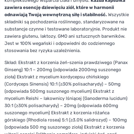
kompleksowego wsparcia ciała i umysłu.
Każda kapsułka
zawiera esencję dziewięciu ziół, które w harmonii
odnawiają Twoją wewnętrzną siłę i stabilność.
Wszystkie
składniki są pochodzenia roślinnego, standaryzowane na
substancje czynne i testowane laboratoryjnie. Produkt nie
zawiera glutenu, laktozy, GMO ani sztucznych barwników.
Jest w 100% wegański i odpowiedni do codziennego
stosowania bez ryzyka uzależnienia.
Skład: Ekstrakt z korzenia żeń-szenia prawdziwego (Panax
Ginseng) 10:1 – 200mg (odpowiada 2000mg suszonego
zioła) Ekstrakt z mycelium kordycepsu chińskiego
(Cordyceps Sinensis) 10:1 (≥30% polisacharydy) – 50mg
(odpowiada 500mg suszonego mycelium) Ekstrakt z
mycelium Reishi – lakownicy lśniącej (Ganoderma lucidum)
30:1 (≥30% polisacharydy) – 20mg (odpowiada 600mg
suszonego mycelium) Ekstrakt z korzenia różańca
górskiego (Rhodiola rosea) 5:1 (≥3.0% salidrozyd) – 100mg
(odpowiada 500 mg suszonego zioła) Ekstrakt z korzenia