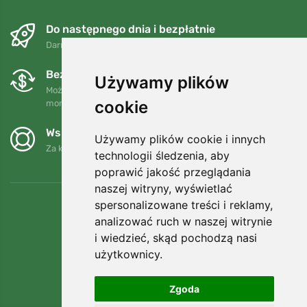
Do następnego dnia i bezpłatnie
Darmowa wysyłka dla zamówień powyżej 250 PLN
Bezpłatne wymiany i zwroty
Używamy plików
Możesz zwrócić lub wymienić swoje zamówienie w dowolnym
cookie
momencie w ciągu 90 dni.
Wspieramy Trees.org
Używamy plików cookie i innych
Za każde zamówienie sadzimy drzewo! Czytaj więcej
O nas
.
technologii śledzenia, aby
poprawić jakość przeglądania
naszej witryny, wyświetlać
spersonalizowane treści i reklamy,
analizować ruch w naszej witrynie
i wiedzieć, skąd pochodzą nasi
użytkownicy.
Zgoda