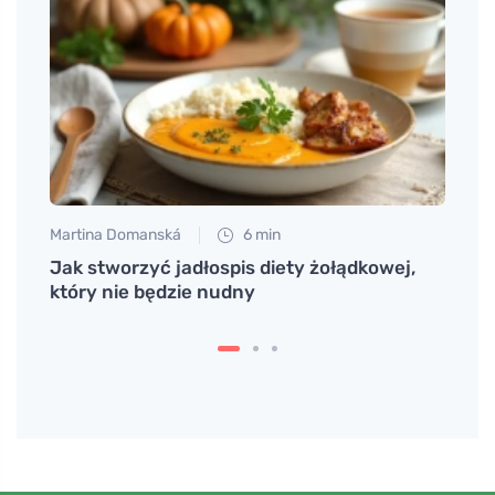
Martina Domanská
6 min
Petr N
Jak stworzyć jadłospis diety żołądkowej,
Pij h
ania
który nie będzie nudny
zdro