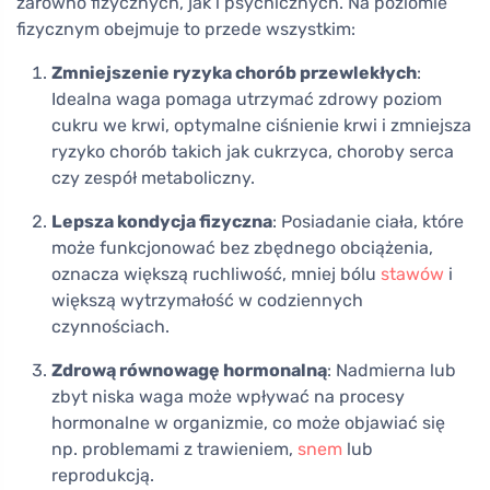
zarówno fizycznych, jak i psychicznych. Na poziomie
fizycznym obejmuje to przede wszystkim:
Zmniejszenie ryzyka chorób przewlekłych
:
Idealna waga pomaga utrzymać zdrowy poziom
cukru we krwi, optymalne ciśnienie krwi i zmniejsza
ryzyko chorób takich jak cukrzyca, choroby serca
czy zespół metaboliczny.
Lepsza kondycja fizyczna
: Posiadanie ciała, które
może funkcjonować bez zbędnego obciążenia,
oznacza większą ruchliwość, mniej bólu
stawów
i
większą wytrzymałość w codziennych
czynnościach.
Zdrową równowagę hormonalną
: Nadmierna lub
zbyt niska waga może wpływać na procesy
hormonalne w organizmie, co może objawiać się
np. problemami z trawieniem,
snem
lub
reprodukcją.