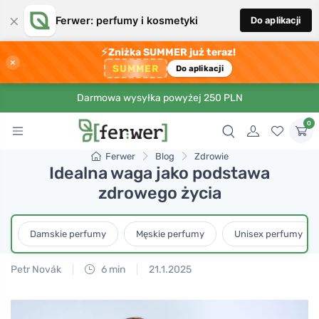
×
Ferwer: perfumy i kosmetyki
Do aplikacji
⚡
Zniżka SUMMER już teraz!
×
SUMMER
Do aplikacji
Darmowa wysyłka powyżej 250 PLN
0
Ferwer
Blog
Zdrowie
Idealna waga jako podstawa
zdrowego życia
Damskie perfumy
Męskie perfumy
Unisex perfumy
Petr Novák
6 min
21.1.2025