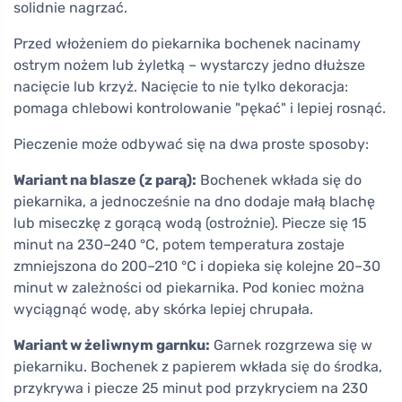
solidnie nagrzać.
Przed włożeniem do piekarnika bochenek nacinamy
ostrym nożem lub żyletką – wystarczy jedno dłuższe
nacięcie lub krzyż. Nacięcie to nie tylko dekoracja:
pomaga chlebowi kontrolowanie "pękać" i lepiej rosnąć.
Pieczenie może odbywać się na dwa proste sposoby:
Wariant na blasze (z parą):
Bochenek wkłada się do
piekarnika, a jednocześnie na dno dodaje małą blachę
lub miseczkę z gorącą wodą (ostrożnie). Piecze się 15
minut na 230–240 °C, potem temperatura zostaje
zmniejszona do 200–210 °C i dopieka się kolejne 20–30
minut w zależności od piekarnika. Pod koniec można
wyciągnąć wodę, aby skórka lepiej chrupała.
Wariant w żeliwnym garnku:
Garnek rozgrzewa się w
piekarniku. Bochenek z papierem wkłada się do środka,
przykrywa i piecze 25 minut pod przykryciem na 230