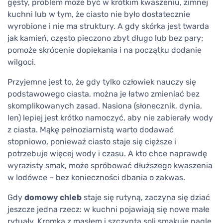
gęsty, problem może być w krótkim kwaszeniu, zimnej
kuchni lub w tym, że ciasto nie było dostatecznie
wyrobione i nie ma struktury. A gdy skórka jest twarda
jak kamień, często pieczono zbyt długo lub bez pary;
pomoże skrócenie dopiekania i na początku dodanie
wilgoci.
Przyjemne jest to, że gdy tylko człowiek nauczy się
podstawowego ciasta, można je łatwo zmieniać bez
skomplikowanych zasad. Nasiona (słonecznik, dynia,
len) lepiej jest krótko namoczyć, aby nie zabierały wody
z ciasta. Mąkę pełnoziarnistą warto dodawać
stopniowo, ponieważ ciasto staje się cięższe i
potrzebuje więcej wody i czasu. A kto chce naprawdę
wyrazisty smak, może spróbować dłuższego kwaszenia
w lodówce – bez konieczności dbania o zakwas.
Gdy
domowy chleb
staje się rutyną, zaczyna się dziać
jeszcze jedna rzecz: w kuchni pojawiają się nowe małe
rytuały. Kromka z masłem i szczyptą soli smakuje nagle