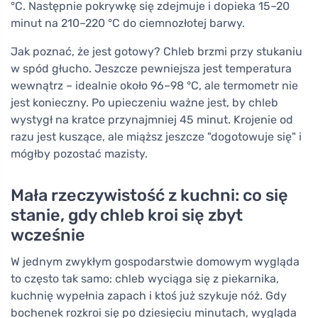
°C. Następnie pokrywkę się zdejmuje i dopieka 15–20
minut na 210–220 °C do ciemnozłotej barwy.
Jak poznać, że jest gotowy? Chleb brzmi przy stukaniu
w spód głucho. Jeszcze pewniejsza jest temperatura
wewnątrz – idealnie około 96–98 °C, ale termometr nie
jest konieczny. Po upieczeniu ważne jest, by chleb
wystygł na kratce przynajmniej 45 minut. Krojenie od
razu jest kuszące, ale miąższ jeszcze "dogotowuje się" i
mógłby pozostać mazisty.
Mała rzeczywistość z kuchni: co się
stanie, gdy chleb kroi się zbyt
wcześnie
W jednym zwykłym gospodarstwie domowym wygląda
to często tak samo: chleb wyciąga się z piekarnika,
kuchnię wypełnia zapach i ktoś już szykuje nóż. Gdy
bochenek rozkroi się po dziesięciu minutach, wygląda