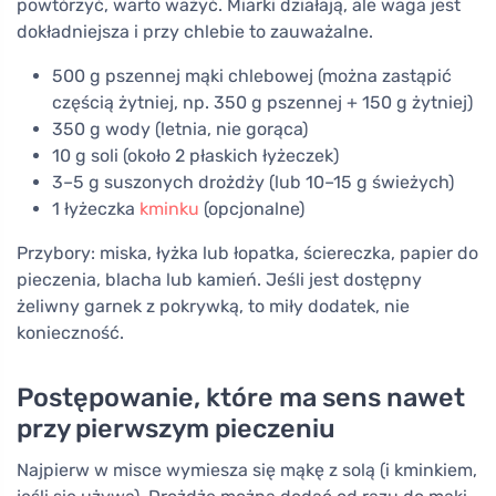
powtórzyć, warto ważyć. Miarki działają, ale waga jest
dokładniejsza i przy chlebie to zauważalne.
500 g pszennej mąki chlebowej (można zastąpić
częścią żytniej, np. 350 g pszennej + 150 g żytniej)
350 g wody (letnia, nie gorąca)
10 g soli (około 2 płaskich łyżeczek)
3–5 g suszonych drożdży (lub 10–15 g świeżych)
1 łyżeczka
kminku
(opcjonalne)
Przybory: miska, łyżka lub łopatka, ściereczka, papier do
pieczenia, blacha lub kamień. Jeśli jest dostępny
żeliwny garnek z pokrywką, to miły dodatek, nie
konieczność.
Postępowanie, które ma sens nawet
przy pierwszym pieczeniu
Najpierw w misce wymiesza się mąkę z solą (i kminkiem,