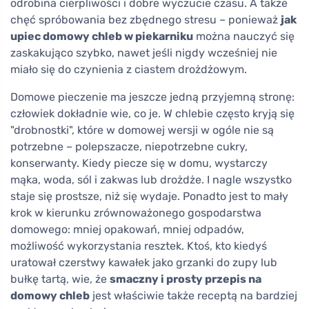
odrobina cierpliwości i dobre wyczucie czasu. A także
chęć spróbowania bez zbędnego stresu – ponieważ
jak
upiec domowy chleb w piekarniku
można nauczyć się
zaskakująco szybko, nawet jeśli nigdy wcześniej nie
miało się do czynienia z ciastem drożdżowym.
Domowe pieczenie ma jeszcze jedną przyjemną stronę:
człowiek dokładnie wie, co je. W chlebie często kryją się
"drobnostki", które w domowej wersji w ogóle nie są
potrzebne – polepszacze, niepotrzebne cukry,
konserwanty. Kiedy piecze się w domu, wystarczy
mąka, woda, sól i zakwas lub drożdże. I nagle wszystko
staje się prostsze, niż się wydaje. Ponadto jest to mały
krok w kierunku zrównoważonego gospodarstwa
domowego: mniej opakowań, mniej odpadów,
możliwość wykorzystania resztek. Ktoś, kto kiedyś
uratował czerstwy kawałek jako grzanki do zupy lub
bułkę tartą, wie, że
smaczny i prosty przepis na
domowy chleb
jest właściwie także receptą na bardziej