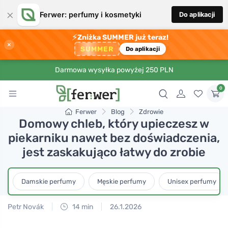
×
Ferwer: perfumy i kosmetyki
Do aplikacji
⚡
Zniżka SUMMER już teraz!
×
SUMMER
Do aplikacji
Darmowa wysyłka powyżej 250 PLN
0
Ferwer
Blog
Zdrowie
Domowy chleb, który upieczesz w
piekarniku nawet bez doświadczenia,
jest zaskakująco łatwy do zrobie
Damskie perfumy
Męskie perfumy
Unisex perfumy
Petr Novák
14 min
26.1.2026