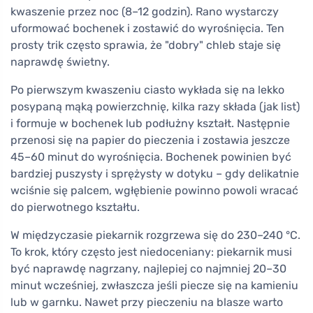
kwaszenie przez noc (8–12 godzin). Rano wystarczy
uformować bochenek i zostawić do wyrośnięcia. Ten
prosty trik często sprawia, że "dobry" chleb staje się
naprawdę świetny.
Po pierwszym kwaszeniu ciasto wykłada się na lekko
posypaną mąką powierzchnię, kilka razy składa (jak list)
i formuje w bochenek lub podłużny kształt. Następnie
przenosi się na papier do pieczenia i zostawia jeszcze
45–60 minut do wyrośnięcia. Bochenek powinien być
bardziej puszysty i sprężysty w dotyku – gdy delikatnie
wciśnie się palcem, wgłębienie powinno powoli wracać
do pierwotnego kształtu.
W międzyczasie piekarnik rozgrzewa się do 230–240 °C.
To krok, który często jest niedoceniany: piekarnik musi
być naprawdę nagrzany, najlepiej co najmniej 20–30
minut wcześniej, zwłaszcza jeśli piecze się na kamieniu
lub w garnku. Nawet przy pieczeniu na blasze warto