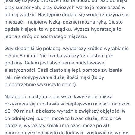
jeśli się używa). Drożdże można dodać od razu do mąki
przy suszonych, przy świeżych warto je rozmieszać w
letniej wodzie. Następnie dodaje się wodę i zaczyna się
mieszać – najpierw łyżką, później można ręką. Ciasto
będzie klejące, to w porządku. Wyższa hydratacja to
jedna z dróg do soczystego miąższu.
Gdy składniki się połączą, wystarczy krótkie wyrabianie
– 5 do 8 minut. Nie trzeba walczyć z ciastem pół
godziny. Celem jest stworzenie podstawowej
elastyczności. Jeśli ciasto się lepi, pomoże zwilżenie
rąk, nie dosypywanie dużej ilości mąki (to by
niepotrzebnie wysuszyło chleb).
Następnie następuje pierwsze kwaszenie: miska
przykrywa się i zostawia w cieplejszym miejscu na około
60–90 minut, aż ciasto wyraźnie zwiększy objętość. W
chłodniejszej kuchni może to trwać dłużej. Kto chce
bardziej wyrazisty smak i ma czas, może po 30
minutach włożyć ciasto do lodówki i zostawić na wolne