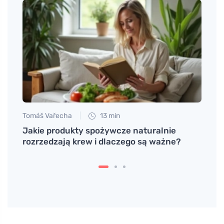
Tomáš Vařecha
13 min
Jan S
ością
Jakie produkty spożywcze naturalnie
Babci
rozrzedzają krew i dlaczego są ważne?
dosko