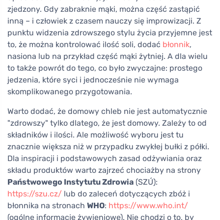
zjedzony. Gdy zabraknie mąki, można część zastąpić
inną – i człowiek z czasem nauczy się improwizacji. Z
punktu widzenia zdrowszego stylu życia przyjemne jest
to, że można kontrolować ilość soli, dodać
błonnik
,
nasiona lub na przykład część mąki żytniej. A dla wielu
to także powrót do tego, co było zwyczajne: prostego
jedzenia, które syci i jednocześnie nie wymaga
skomplikowanego przygotowania.
Warto dodać, że domowy chleb nie jest automatycznie
"zdrowszy" tylko dlatego, że jest domowy. Zależy to od
składników i ilości. Ale możliwość wyboru jest tu
znacznie większa niż w przypadku zwykłej bułki z półki.
Dla inspiracji i podstawowych zasad odżywiania oraz
składu produktów warto zajrzeć chociażby na strony
Państwowego Instytutu Zdrowia
(SZÚ):
https://szu.cz/
lub do zaleceń dotyczących zbóż i
błonnika na stronach
WHO
:
https://www.who.int/
(ogólne informacje żywieniowe). Nie chodzi o to, by