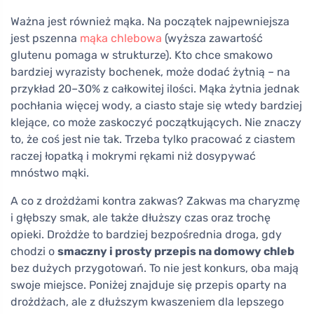
Ważna jest również mąka. Na początek najpewniejsza
jest pszenna
mąka chlebowa
(wyższa zawartość
glutenu pomaga w strukturze). Kto chce smakowo
bardziej wyrazisty bochenek, może dodać żytnią – na
przykład 20–30% z całkowitej ilości. Mąka żytnia jednak
pochłania więcej wody, a ciasto staje się wtedy bardziej
klejące, co może zaskoczyć początkujących. Nie znaczy
to, że coś jest nie tak. Trzeba tylko pracować z ciastem
raczej łopatką i mokrymi rękami niż dosypywać
mnóstwo mąki.
A co z drożdżami kontra zakwas? Zakwas ma charyzmę
i głębszy smak, ale także dłuższy czas oraz trochę
opieki. Drożdże to bardziej bezpośrednia droga, gdy
chodzi o
smaczny i prosty przepis na domowy chleb
bez dużych przygotowań. To nie jest konkurs, oba mają
swoje miejsce. Poniżej znajduje się przepis oparty na
drożdżach, ale z dłuższym kwaszeniem dla lepszego