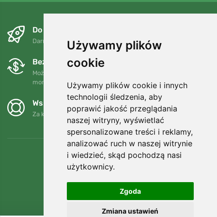
Do następnego dnia i bezpłatnie
Darmowa wysyłka dla zamówień powyżej 250 PLN
Używamy plików
cookie
Bezpłatne wymiany i zwroty
Możesz zwrócić lub wymienić swoje zamówienie w dowolnym
momencie w ciągu 90 dni.
Używamy plików cookie i innych
technologii śledzenia, aby
Wspieramy Trees.org
poprawić jakość przeglądania
Za każde zamówienie sadzimy drzewo! Czytaj więcej
O nas
.
naszej witryny, wyświetlać
spersonalizowane treści i reklamy,
analizować ruch w naszej witrynie
i wiedzieć, skąd pochodzą nasi
użytkownicy.
Zgoda
Zmiana ustawień