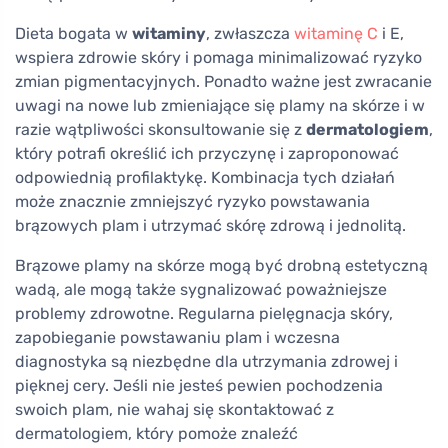
Dieta bogata w
witaminy
, zwłaszcza
witaminę C
i E,
wspiera zdrowie skóry i pomaga minimalizować ryzyko
zmian pigmentacyjnych. Ponadto ważne jest zwracanie
uwagi na nowe lub zmieniające się plamy na skórze i w
razie wątpliwości skonsultowanie się z
dermatologiem
,
który potrafi określić ich przyczynę i zaproponować
odpowiednią profilaktykę. Kombinacja tych działań
może znacznie zmniejszyć ryzyko powstawania
brązowych plam i utrzymać skórę zdrową i jednolitą.
Brązowe plamy na skórze mogą być drobną estetyczną
wadą, ale mogą także sygnalizować poważniejsze
problemy zdrowotne. Regularna pielęgnacja skóry,
zapobieganie powstawaniu plam i wczesna
diagnostyka są niezbędne dla utrzymania zdrowej i
pięknej cery. Jeśli nie jesteś pewien pochodzenia
swoich plam, nie wahaj się skontaktować z
dermatologiem, który pomoże znaleźć