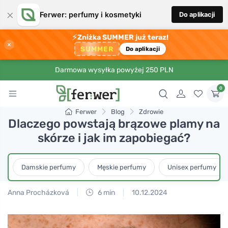
×
Ferwer: perfumy i kosmetyki
Do aplikacji
⚡
Zniżka SUMMER już teraz!
×
SUMMER
Do aplikacji
Darmowa wysyłka powyżej 250 PLN
0
Ferwer
Blog
Zdrowie
Dlaczego powstają brązowe plamy na
skórze i jak im zapobiegać?
Damskie perfumy
Męskie perfumy
Unisex perfumy
Anna Procházková
6 min
10.12.2024