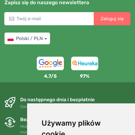
Zapisz się do naszego newslettera
Zaloguj się
Polski / PLN
4,7/5
97%
Do następnego dnia i bezpłatnie
Darmowa wysyłka dla zamówień powyżej 250 PLN
Bezpłatne wymiany i zwroty
Używamy plików
Możesz zwrócić lub wymienić swoje zamówienie w dowolnym
cookie
momencie w ciągu 90 dni.