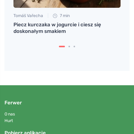
Tomáš Vařecha
7 min
Anna 
Piecz kurczaka w jogurcie i ciesz się
Dlacz
doskonałym smakiem
świe
Ferwer
O nas
Hurt
Pobierz aplikację