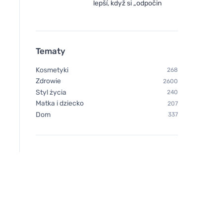
lepší, když si „odpočin
Tematy
Kosmetyki
268
Zdrowie
2600
Styl życia
240
Matka i dziecko
207
Dom
337