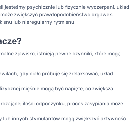
li jesteśmy psychicznie lub fizycznie wyczerpani, układ
co może zwiększyć prawdopodobieństwo drgawek.
ak snu lub nieregularny rytm snu.
acze?
alne zjawisko, istnieją pewne czynniki, które mogą
wilach, gdy ciało próbuje się zrelaksować, układ
fizycznej mięśnie mogą być napięte, co zwiększa
arczającej ilości odpoczynku, proces zasypiania może
ny lub innych stymulantów mogą zwiększyć aktywność