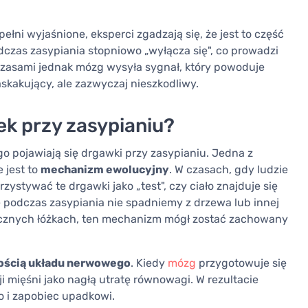
łni wyjaśnione, eksperci zgadzają się, że jest to część
czas zasypiania stopniowo „wyłącza się", co prowadzi
. Czasami jednak mózg wysyła sygnał, który powoduje
askakujący, ale zazwyczaj nieszkodliwy.
k przy zasypianiu?
czego pojawiają się drgawki przy zasypianiu. Jedna z
 jest to
mechanizm ewolucyjny
. W czasach, gdy ludzie
stywać te drgawki jako „test", czy ciało znajduje się
e podczas zasypiania nie spadniemy z drzewa lub innej
ecznych łóżkach, ten mechanizm mógł zostać zachowany
ością układu nerwowego
. Kiedy
mózg
przygotowuje się
i mięśni jako nagłą utratę równowagi. W rezultacie
o i zapobiec upadkowi.