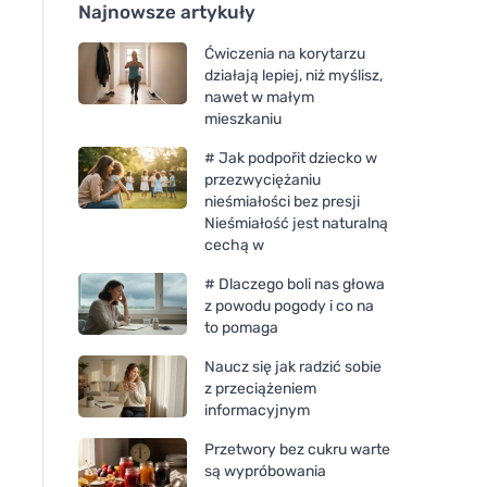
Najnowsze artykuły
Ćwiczenia na korytarzu
działają lepiej, niż myślisz,
nawet w małym
mieszkaniu
# Jak podpořit dziecko w
przezwyciężaniu
nieśmiałości bez presji
Nieśmiałość jest naturalną
cechą w
# Dlaczego boli nas głowa
z powodu pogody i co na
to pomaga
Naucz się jak radzić sobie
z przeciążeniem
informacyjnym
Przetwory bez cukru warte
są wypróbowania