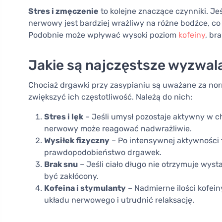
Stres i zmęczenie
to kolejne znaczące czynniki. Jeś
nerwowy jest bardziej wrażliwy na różne bodźce, 
Podobnie może wpływać wysoki poziom
kofeiny
, br
Jakie są najczęstsze wyzwal
Chociaż drgawki przy zasypianiu są uważane za norm
zwiększyć ich częstotliwość. Należą do nich:
Stres i lęk
– Jeśli umysł pozostaje aktywny w ch
nerwowy może reagować nadwrażliwie.
Wysiłek fizyczny
– Po intensywnej aktywności 
prawdopodobieństwo drgawek.
Brak snu
– Jeśli ciało długo nie otrzymuje wyst
być zakłócony.
Kofeina i stymulanty
– Nadmierne ilości kofei
układu nerwowego i utrudnić relaksację.