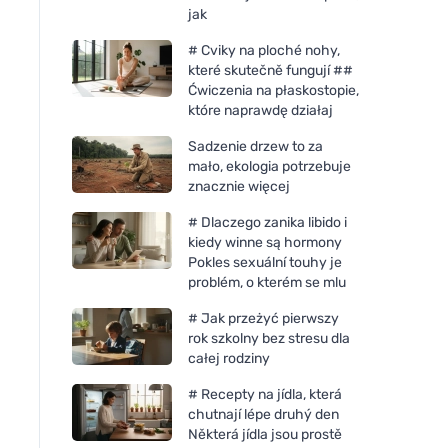
jak
# Cviky na ploché nohy,
které skutečně fungují ##
Ćwiczenia na płaskostopie,
które naprawdę działaj
Sadzenie drzew to za
mało, ekologia potrzebuje
znacznie więcej
# Dlaczego zanika libido i
kiedy winne są hormony
Pokles sexuální touhy je
problém, o kterém se mlu
# Jak przeżyć pierwszy
rok szkolny bez stresu dla
całej rodziny
# Recepty na jídla, která
chutnají lépe druhý den
Některá jídla jsou prostě