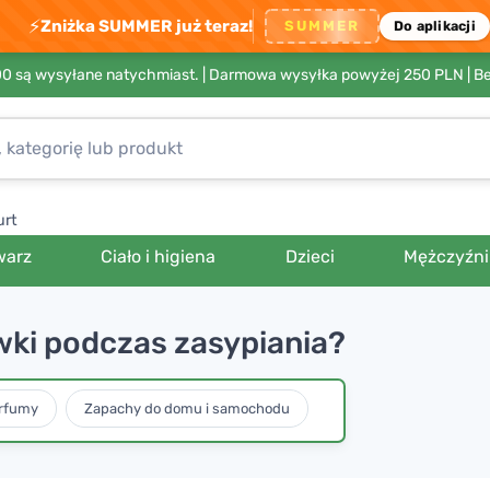
⚡
Zniżka SUMMER już teraz!
SUMMER
Do aplikacji
00 są wysyłane natychmiast. |
Darmowa wysyłka powyżej 250 PLN
| B
urt
warz
Ciało i higiena
Dzieci
Mężczyźni
wki podczas zasypiania?
erfumy
Zapachy do domu i samochodu