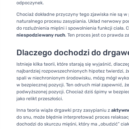
odpoczynek.
Chociaż dokładne przyczyny tego zjawiska nie są w pe
naturalnego procesu zasypiania. Układ nerwowy pod
do rozluźnienia mięśni i spowolnienia funkcji ciała
niespodziewany ruch
. Ten proces jest co prawda z
Dlaczego dochodzi do drgawe
Istnieje kilka teorii, które starają się wyjaśnić, dla
najbardziej rozpowszechnionych hipotez twierdzi, że
spali w niechronionym środowisku, mózg mógł wykorzy
w bezpiecznej pozycji. Ten odruch miał zapewnić, ż
podwyższonej pozycji. Chociaż dziś śpimy w bezpi
jako relikt przeszłości.
Inna teoria wiąże drgawki przy zasypianiu z
aktywn
do snu, może błędnie interpretować proces relaksacj
dochodzi do skurczu mięśni, który ma „obudzić” ciał