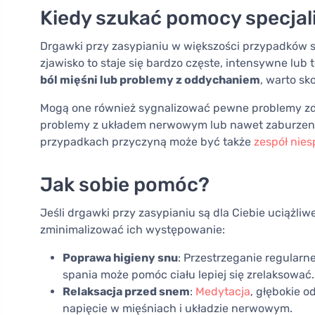
Kiedy szukać pomocy specjal
Drgawki przy zasypianiu w większości przypadków są
zjawisko to staje się bardzo częste, intensywne lub
ból mięśni lub problemy z oddychaniem
, warto sk
Mogą one również sygnalizować pewne problemy zd
problemy z układem nerwowym lub nawet zaburzenia 
przypadkach przyczyną może być także
zespół nie
Jak sobie pomóc?
Jeśli drgawki przy zasypianiu są dla Ciebie uciążli
zminimalizować ich występowanie:
Poprawa higieny snu
: Przestrzeganie regularn
spania może pomóc ciału lepiej się zrelaksować.
Relaksacja przed snem
:
Medytacja
, głębokie 
napięcie w mięśniach i układzie nerwowym.