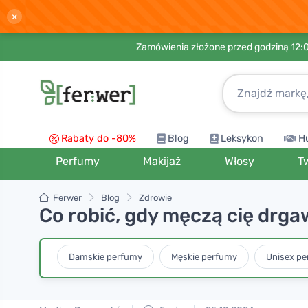
×
Zamówienia złożone przed godziną 12:
Rabaty do -80%
Blog
Leksykon
H
Perfumy
Makijaż
Włosy
T
Ferwer
Blog
Zdrowie
Co robić, gdy męczą cię drga
Damskie perfumy
Męskie perfumy
Unisex p