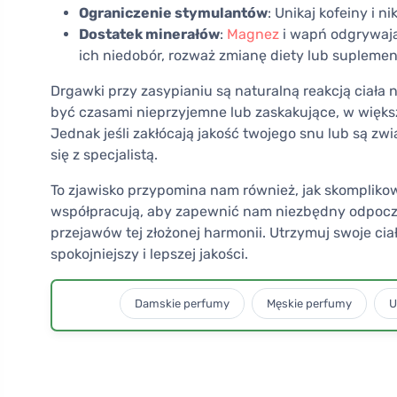
Ograniczenie stymulantów
: Unikaj kofeiny i n
Dostatek minerałów
:
Magnez
i wapń odgrywają 
ich niedobór, rozważ zmianę diety lub suplement
Drgawki przy zasypianiu są naturalną reakcją ciał
być czasami nieprzyjemne lub zaskakujące, w więk
Jednak jeśli zakłócają jakość twojego snu lub są z
się z specjalistą.
To zjawisko przypomina nam również, jak skomplikowa
współpracują, aby zapewnić nam niezbędny odpoczyn
przejawów tej złożonej harmonii. Utrzymuj swoje cia
spokojniejszy i lepszej jakości.
Damskie perfumy
Męskie perfumy
U