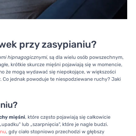
awek przy zasypianiu?
ami hipnagogicznymi
, są dla wielu osób powszechnym,
łe, krótkie skurcze mięśni pojawiają się w momencie,
mo że mogą wydawać się niepokojące, w większości
. Co jednak powoduje te niespodziewane ruchy? Jaki
aniu?
chy mięśni
, które często pojawiają się całkowicie
„upadku" lub „szarpnięcia", które je nagle budzi.
snu
, gdy ciało stopniowo przechodzi w głębszy