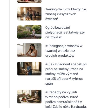
Trening dla ludzi, którzy nie
znoszą klasycznych
ćwiczeń
Ogród bez dużej
pielęgnacji jest łatwiejszy
niż myślisz
# Pielęgnacja włosów w
twardej wodzie bez
drogich produktów
# Jak zvládnout spánek při
práci na směny Práce na
směny může výrazně
narušit přirozený rytmus
spán
# Recepty na využití
tvrdého pečiva Tvrdé
pečivo nemusí skončit v
koši! Zde je několik nápadů,