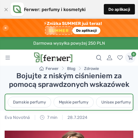
×
Ferwer: perfumy i kosmetyki
Do aplikacji
⚡
Zniżka SUMMER już teraz!
×
SUMMER
Do aplikacji
Darmowa wysyłka powyżej 250 PLN
0
Ferwer
Blog
Zdrowie
Bojujte z niským ciśnieniem za
pomocą sprawdzonych wskazówek
Damskie perfumy
Męskie perfumy
Unisex perfumy
Eva Novotná
7 min
28.7.2024