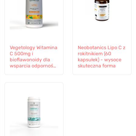
Vegetology Witamina
Neobotanics Lipo C z
C 500mg i
rokitnikiem (60
bioflawonoidy dla
kapsułek) - wysoce
wsparcia odporności,
skuteczna forma
60 kapsułek