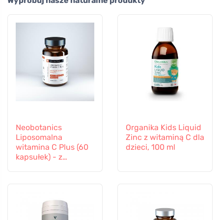
Wypróbuj nasze naturalne produkty
Neobotanics
Organika Kids Liquid
Liposomalna
Zinc z witaminą C dla
witamina C Plus (60
dzieci, 100 ml
kapsułek) - z
selenem i cynkiem