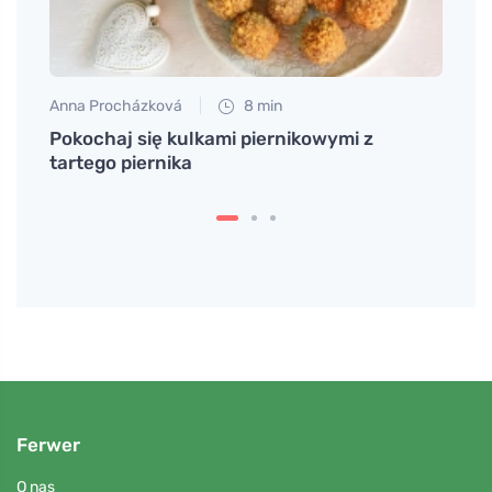
Anna Procházková
8 min
Petr N
Pokochaj się kulkami piernikowymi z
Wiosn
tartego piernika
gdy z
wytr
Ferwer
O nas