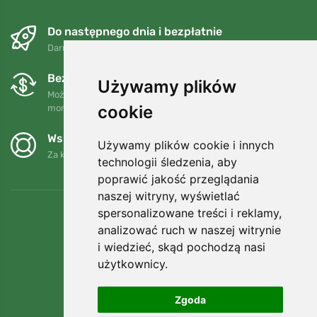
Do następnego dnia i bezpłatnie
Darmowa wysyłka dla zamówień powyżej 250 PLN
Bezpłatne wymiany i zwroty
Używamy plików
Możesz zwrócić lub wymienić swoje zamówienie w dowolnym
cookie
momencie w ciągu 90 dni.
Wspieramy Trees.org
Używamy plików cookie i innych
Za każde zamówienie sadzimy drzewo! Czytaj więcej
O nas
.
technologii śledzenia, aby
poprawić jakość przeglądania
naszej witryny, wyświetlać
spersonalizowane treści i reklamy,
analizować ruch w naszej witrynie
i wiedzieć, skąd pochodzą nasi
użytkownicy.
Zgoda