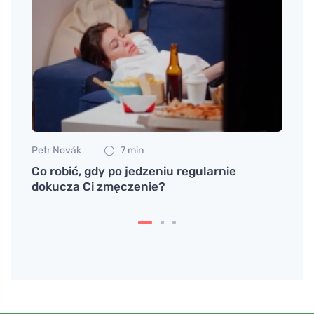
Petr Novák
7 min
Petr N
Co robić, gdy po jedzeniu regularnie
# Dla
dokucza Ci zmęczenie?
robią