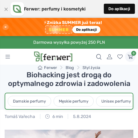
×
Ferwer: perfumy i kosmetyki
Do aplikacji
⚡
Zniżka SUMMER już teraz!
×
SUMMER
Do aplikacji
Darmowa wysyłka powyżej 250 PLN
0
Ferwer
Blog
Styl życia
Biohacking jest drogą do
optymalnego zdrowia i zadowolenia
Damskie perfumy
Męskie perfumy
Unisex perfumy
Tomáš Vařecha
6 min
5.8.2024