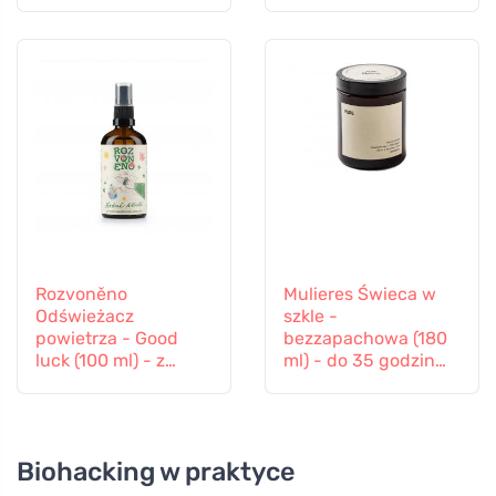
pomarańczą,
goździkami i
cynamonem
Rozvoněno
Mulieres Świeca w
Odświeżacz
szkle -
powietrza - Good
bezzapachowa (180
luck (100 ml) - z
ml) - do 35 godzin
rozmarynem i
palenia
lawendą
Biohacking w praktyce