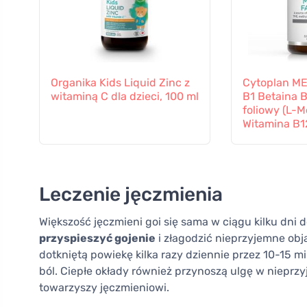
Organika Kids Liquid Zinc z
Cytoplan M
witaminą C dla dzieci, 100 ml
B1 Betaina 
foliowy (L-M
Witamina B12
kapsułek
Leczenie jęczmienia
Większość jęczmieni goi się sama w ciągu kilku dni d
przyspieszyć gojenie
i złagodzić nieprzyjemne obj
dotkniętą powiekę kilka razy dziennie przez 10-15 
ból. Ciepłe okłady również przynoszą ulgę w nieprz
towarzyszy jęczmieniowi.