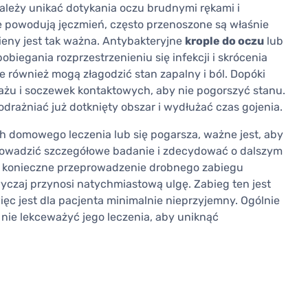
 Należy unikać dotykania oczu brudnymi rękami i
re powodują jęczmień, często przenoszone są właśnie
ieny jest tak ważna. Antybakteryjne
krople do oczu
lub
biegania rozprzestrzenieniu się infekcji i skrócenia
ale również mogą złagodzić stan zapalny i ból. Dopóki
jażu i soczewek kontaktowych, aby nie pogorszyć stanu.
rażniać już dotknięty obszar i wydłużać czas gojenia.
ch domowego leczenia lub się pogarsza, ważne jest, aby
rowadzić szczegółowe badanie i zdecydować o dalszym
 konieczne przeprowadzenie drobnego zabiegu
yczaj przynosi natychmiastową ulgę. Zabieg ten jest
ęc jest dla pacjenta minimalnie nieprzyjemny. Ogólnie
 nie lekceważyć jego leczenia, aby uniknąć