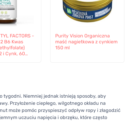
ETYL FACTORS -
Purity Vision Organiczna
B2 B6 Kwas
maść nagietkowa z cynkiem
ethylfolate)
150 ml
 i Cynk, 60
o tygodni. Niemniej jednak istnieją sposoby, aby
awy. Przyłożenie ciepłego, wilgotnego okładu na
minut może pomóc przyspieszyć odpływ ropy i złagodzić
yjemnym uczuciu napięcia i obrzęku, które często