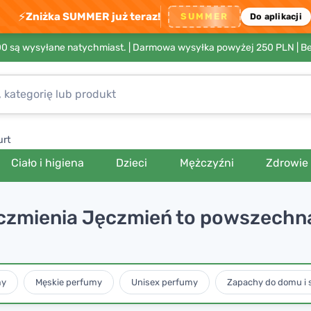
⚡
Zniżka SUMMER już teraz!
SUMMER
Do aplikacji
00 są wysyłane natychmiast. |
Darmowa wysyłka powyżej 250 PLN
| B
urt
Ciało i higiena
Dzieci
Mężczyźni
Zdrowie
jęczmienia Jęczmień to powszechn
my
Męskie perfumy
Unisex perfumy
Zapachy do domu i