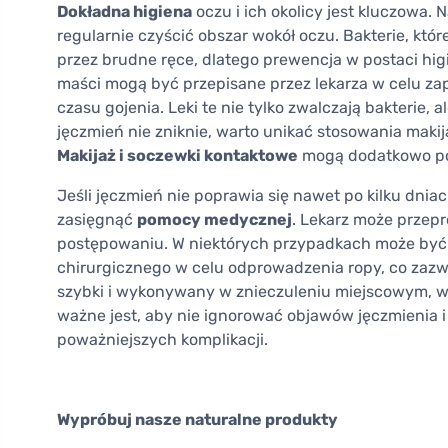
Dokładna higiena
oczu i ich okolicy jest kluczowa.
regularnie czyścić obszar wokół oczu. Bakterie, któ
przez brudne ręce, dlatego prewencja w postaci hig
maści mogą być przepisane przez lekarza w celu zapo
czasu gojenia. Leki te nie tylko zwalczają bakterie, 
jęczmień nie zniknie, warto unikać stosowania maki
Makijaż i soczewki kontaktowe
mogą dodatkowo pod
Jeśli jęczmień nie poprawia się nawet po kilku dnia
zasięgnąć
pomocy medycznej
. Lekarz może przep
postępowaniu. W niektórych przypadkach może być
chirurgicznego w celu odprowadzenia ropy, co zazw
szybki i wykonywany w znieczuleniu miejscowym, wi
ważne jest, aby nie ignorować objawów jęczmienia i
poważniejszych komplikacji.
Wypróbuj nasze naturalne produkty