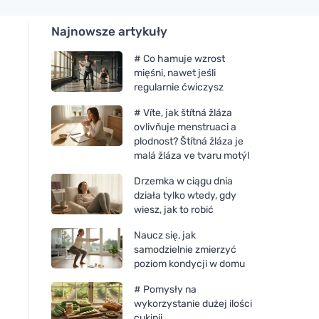
Najnowsze artykuły
# Co hamuje wzrost
mięśni, nawet jeśli
regularnie ćwiczysz
# Víte, jak štítná žláza
ovlivňuje menstruaci a
plodnost? Štítná žláza je
malá žláza ve tvaru motýl
Drzemka w ciągu dnia
działa tylko wtedy, gdy
wiesz, jak to robić
Naucz się, jak
samodzielnie zmierzyć
poziom kondycji w domu
# Pomysły na
wykorzystanie dużej ilości
cukinii