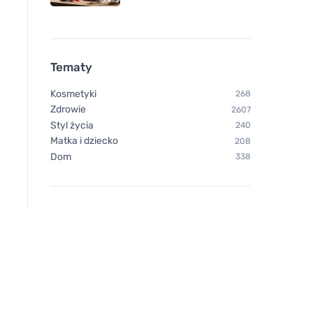
Tematy
Purity Vision Organiczna
Kvitok SOS Sztyft 
Kosmetyki
268
maść nagietkowa z cynkiem
na pryszcze i przezi
Zdrowie
2607
70 ml
(8 ml) - z tlenkiem 
Styl życia
240
Matka i dziecko
208
Dom
338