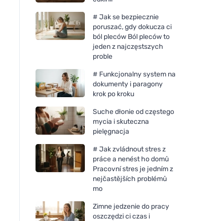
# Jak se bezpiecznie
poruszać, gdy dokucza ci
ból pleców Ból pleców to
jeden z najczęstszych
proble
# Funkcjonalny system na
dokumenty i paragony
krok po kroku
Suche dłonie od częstego
mycia i skuteczna
pielęgnacja
# Jak zvládnout stres z
práce a nenést ho domů
Pracovní stres je jedním z
nejčastějších problémů
mo
Zimne jedzenie do pracy
oszczędzi ci czas i