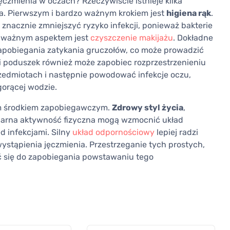
czmienia w oczach? Rzeczywiście istnieje kilka
a. Pierwszym i bardzo ważnym krokiem jest
higiena rąk
.
znacznie zmniejszyć ryzyko infekcji, ponieważ bakterie
m ważnym aspektem jest
czyszczenie makijażu
. Dokładne
apobiegania zatykania gruczołów, co może prowadzić
i poduszek również może zapobiec rozprzestrzenieniu
przedmiotach i następnie powodować infekcje oczu,
gorącej wodzie.
ym środkiem zapobiegawczym.
Zdrowy styl życia
,
ularna aktywność fizyczna mogą wzmocnić układ
d infekcjami. Silny
układ odpornościowy
lepiej radzi
wystąpienia jęczmienia. Przestrzeganie tych prostych,
 się do zapobiegania powstawaniu tego