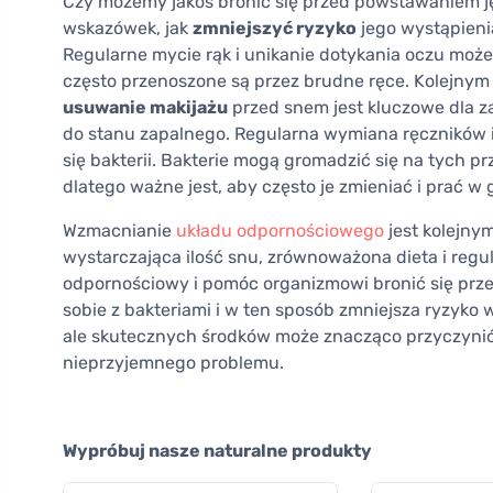
Czy możemy jakoś bronić się przed powstawaniem ję
wskazówek, jak
zmniejszyć ryzyko
jego wystąpieni
Regularne mycie rąk i unikanie dotykania oczu może 
często przenoszone są przez brudne ręce. Kolejny
usuwanie makijażu
przed snem jest kluczowe dla z
do stanu zapalnego. Regularna wymiana ręczników 
się bakterii. Bakterie mogą gromadzić się na tych 
dlatego ważne jest, aby często je zmieniać i prać w 
Wzmacnianie
układu odpornościowego
jest kolejn
wystarczająca ilość snu, zrównoważona dieta i reg
odpornościowy i pomóc organizmowi bronić się prze
sobie z bakteriami i w ten sposób zmniejsza ryzyko 
ale skutecznych środków może znacząco przyczynić
nieprzyjemnego problemu.
Wypróbuj nasze naturalne produkty