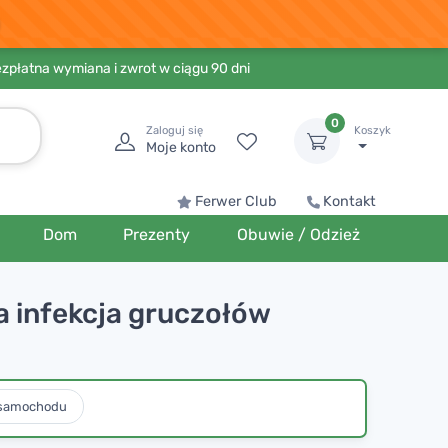
ezpłatna wymiana i zwrot w ciągu 90 dni
0
Zaloguj się
Koszyk
Moje konto
Ferwer Club
Kontakt
Dom
Prezenty
Obuwie / Odzież
a infekcja gruczołów
 samochodu