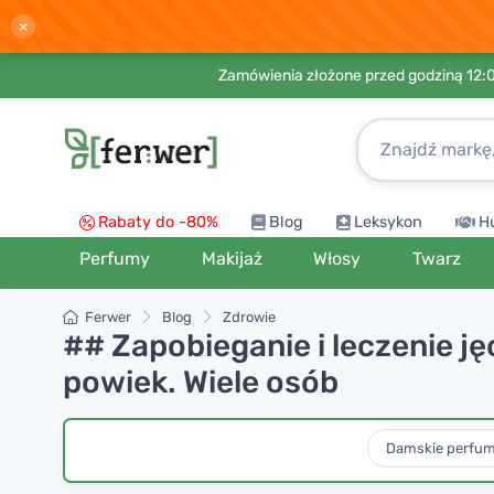
×
Zamówienia złożone przed godziną 12:
Rabaty do -80%
Blog
Leksykon
H
Perfumy
Makijaż
Włosy
Twarz
Ferwer
Blog
Zdrowie
## Zapobieganie i leczenie 
powiek. Wiele osób
Damskie perfu