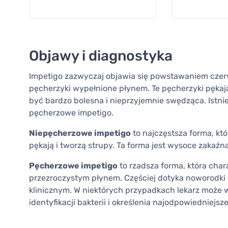
Objawy i diagnostyka
Impetigo zazwyczaj objawia się powstawaniem czerw
pęcherzyki wypełnione płynem. Te pęcherzyki pęka
być bardzo bolesna i nieprzyjemnie swędząca. Istni
pęcherzowe impetigo.
Niepęcherzowe impetigo
to najczęstsza forma, kt
pękają i tworzą strupy. Ta forma jest wysoce zakaźna
Pęcherzowe impetigo
to rzadsza forma, która cha
przezroczystym płynem. Częściej dotyka noworodki i
klinicznym. W niektórych przypadkach lekarz może
identyfikacji bakterii i określenia najodpowiedniejsz