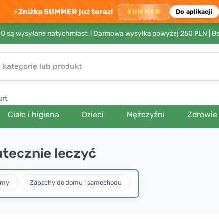
⚡
Zniżka SUMMER już teraz!
SUMMER
Do aplikacji
00 są wysyłane natychmiast. |
Darmowa wysyłka powyżej 250 PLN
| B
urt
Ciało i higiena
Dzieci
Mężczyźni
Zdrowie
kutecznie leczyć
umy
Zapachy do domu i samochodu