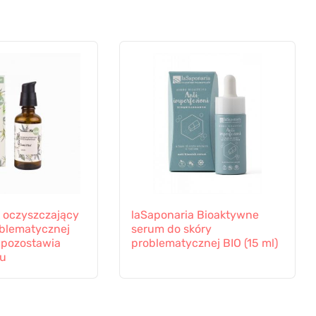
k oczyszczający
laSaponaria Bioaktywne
oblematycznej
serum do skóry
e pozostawia
problematycznej BIO (15 ml)
mu