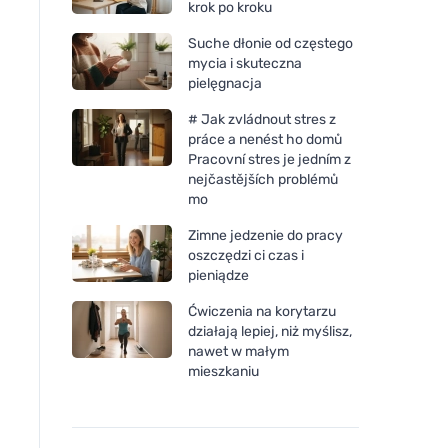
krok po kroku
Suche dłonie od częstego
mycia i skuteczna
pielęgnacja
# Jak zvládnout stres z
práce a nenést ho domů
Pracovní stres je jedním z
nejčastějších problémů
mo
Zimne jedzenie do pracy
oszczędzi ci czas i
pieniądze
Ćwiczenia na korytarzu
działają lepiej, niż myślisz,
nawet w małym
mieszkaniu
Ecodis La Droguerie
Ecodis La Droguerie
Ecologique by Clay (tuba
Ecologique by Clay 
400 g) - silny odplamiacz
400 g) - silny odpl