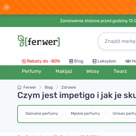
×
Zamówienia złożone przed godziną 12:
Rabaty do -80%
Blog
Leksykon
H
Perfumy
Makijaż
Włosy
Twarz
Ferwer
Blog
Zdrowie
Czym jest impetigo i jak je s
Damskie perfumy
Męskie perfumy
Unisex perf