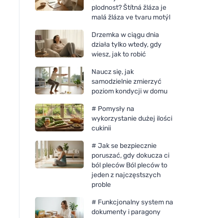
plodnost? Štítná žláza je
malá žláza ve tvaru motýl
Drzemka w ciągu dnia
działa tylko wtedy, gdy
wiesz, jak to robić
Naucz się, jak
samodzielnie zmierzyć
poziom kondycji w domu
# Pomysły na
wykorzystanie dużej ilości
cukinii
# Jak se bezpiecznie
poruszać, gdy dokucza ci
ból pleców Ból pleców to
jeden z najczęstszych
proble
# Funkcjonalny system na
dokumenty i paragony