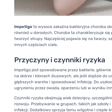
Impetigo
to wysoce zakaźna bakteryjna choroba skór
również u dorosłych. Choroba ta charakteryzuje si
tworzyć strupy. Najczęściej pojawia się na twarzy, s
innych częściach ciała.
Przyczyny i czynniki ryzyka
Impetigo jest spowodowane przez bakterie, głównie
na skórze i błonach śluzowych, ale jeśli dojdzie do
głębszych warstw i spowodować infekcję. Do uszkod
ugryzieniu przez owada, oparzeniu lub w wyniku inn
Czynniki ryzyka obejmują wiek dziecięcy, szczególnie
rozwoju. Przebywanie w grupach, takich jak szkoły i 
infekcji. Dodatkowo sprzyja temu wilgotne i ciepłe ś