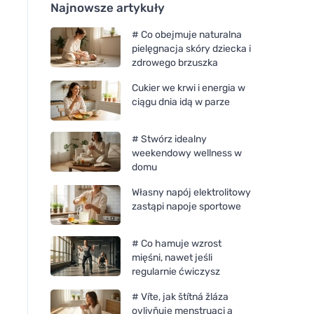
Najnowsze artykuły
# Co obejmuje naturalna
pielęgnacja skóry dziecka i
zdrowego brzuszka
Cukier we krwi i energia w
ciągu dnia idą w parze
# Stwórz idealny
weekendowy wellness w
domu
Własny napój elektrolitowy
zastąpi napoje sportowe
# Co hamuje wzrost
mięśni, nawet jeśli
regularnie ćwiczysz
# Víte, jak štítná žláza
ovlivňuje menstruaci a