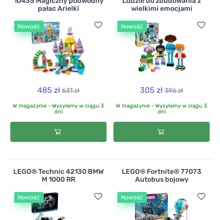
10435 Magiczny podwodny
Ludzie do zbudowania z
pałac Arielki
wielkimi emocjami
Nowość
Nowość
485 zł
305 zł
631 zł
396 zł
W magazynie - Wysyłamy w ciągu 3
W magazynie - Wysyłamy w ciągu 3
dni
dni
LEGO® Technic 42130 BMW
LEGO® Fortnite® 77073
M 1000 RR
Autobus bojowy
Nowość
Nowość