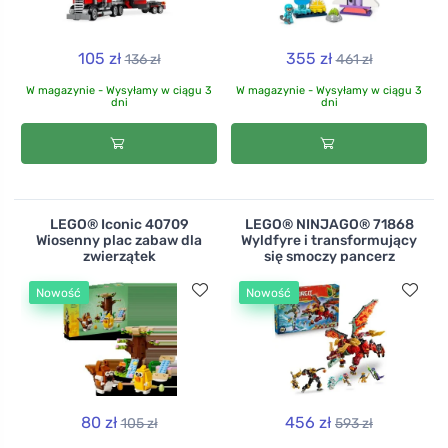
105 zł
355 zł
136 zł
461 zł
W magazynie - Wysyłamy w ciągu 3
W magazynie - Wysyłamy w ciągu 3
dni
dni
LEGO® Iconic 40709
LEGO® NINJAGO® 71868
Wiosenny plac zabaw dla
Wyldfyre i transformujący
zwierzątek
się smoczy pancerz
Nowość
Nowość
80 zł
456 zł
105 zł
593 zł