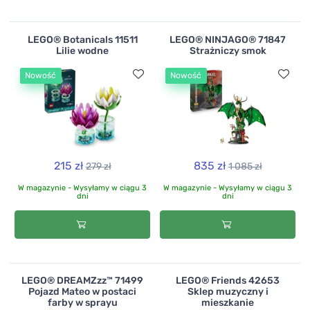
LEGO® Botanicals 11511
LEGO® NINJAGO® 71847
Lilie wodne
Strażniczy smok
Nowość
Nowość
215 zł
835 zł
279 zł
1 085 zł
W magazynie - Wysyłamy w ciągu 3
W magazynie - Wysyłamy w ciągu 3
dni
dni
LEGO® DREAMZzz™ 71499
LEGO® Friends 42653
Pojazd Mateo w postaci
Sklep muzyczny i
farby w sprayu
mieszkanie