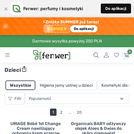
×
Ferwer: perfumy i kosmetyki
Do aplikacji
⚡
Zniżka SUMMER już teraz!
×
SUMMER
Do aplikacji
Darmowa wysyłka powyżej 250 PLN
0
Dzieci
Wszystkie
Higiena jamy ustnej u dzieci
Kosmetyki dla dzi
Filtr
1
2
…
20
URIAGE Bébé 1st Change
Organicals BABY odżywczy
Cream nawilżający
olejek Aloes & Owies do
ochronny krem przeciw
skóry niemowląt