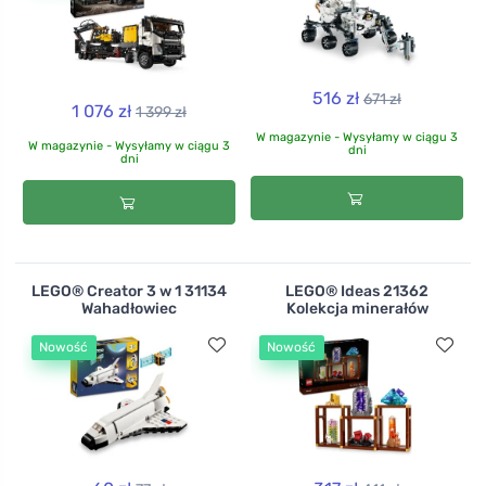
516 zł
671 zł
1 076 zł
1 399 zł
W magazynie - Wysyłamy w ciągu 3
W magazynie - Wysyłamy w ciągu 3
dni
dni
LEGO® Creator 3 w 1 31134
LEGO® Ideas 21362
Wahadłowiec
Kolekcja minerałów
Nowość
Nowość