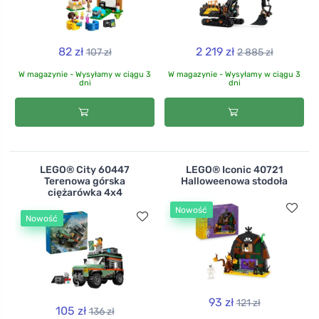
82 zł
2 219 zł
107 zł
2 885 zł
W magazynie - Wysyłamy w ciągu 3
W magazynie - Wysyłamy w ciągu 3
dni
dni
LEGO® City 60447
LEGO® Iconic 40721
Terenowa górska
Halloweenowa stodoła
ciężarówka 4x4
Nowość
Nowość
93 zł
121 zł
105 zł
136 zł