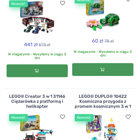
Nowość
Nowość
60 zł
78 zł
441 zł
573 zł
W magazynie - Wysyłamy w ciągu 3
W magazynie - Wysyłamy w ciągu 3
dni
dni
LEGO® Creator 3 w 1 31146
LEGO® DUPLO® 10422
Ciężarówka z platformą i
Kosmiczna przygoda z
helikopter
promem kosmicznym 3 w 1
Nowość
Nowość