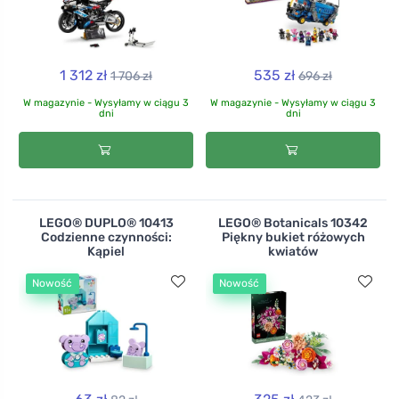
1 312 zł
535 zł
1 706 zł
696 zł
W magazynie - Wysyłamy w ciągu 3
W magazynie - Wysyłamy w ciągu 3
dni
dni
LEGO® DUPLO® 10413
LEGO® Botanicals 10342
Codzienne czynności:
Piękny bukiet różowych
Kąpiel
kwiatów
Nowość
Nowość