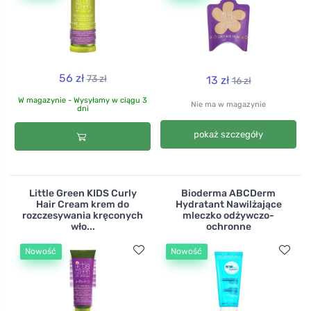
56 zł
73 zł
13 zł
16 zł
W magazynie - Wysyłamy w ciągu 3
Nie ma w magazynie
dni
pokaż szczegóły
Little Green KIDS Curly
Bioderma ABCDerm
Hair Cream krem do
Hydratant Nawilżające
rozczesywania kręconych
mleczko odżywczo-
wło...
ochronne
Nowość
Nowość