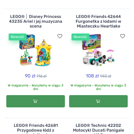
LEGO® │ Disney Princess
LEGO® Friends 42644
43235 Ariel i jej muzyczna
Furgonetka z lodami w
scena
Miasteczku Heartlake
Nowość
Nowość
90 zł
108 zł
116 zł
140 zł
W magazynie - Wysyłamy w ciągu 3
W magazynie - Wysyłamy w ciągu 3
dni
dni
LEGO® Friends 42681
LEGO® Technic 42202
Przygodowa łódź z
Motocykl Ducati Panigale