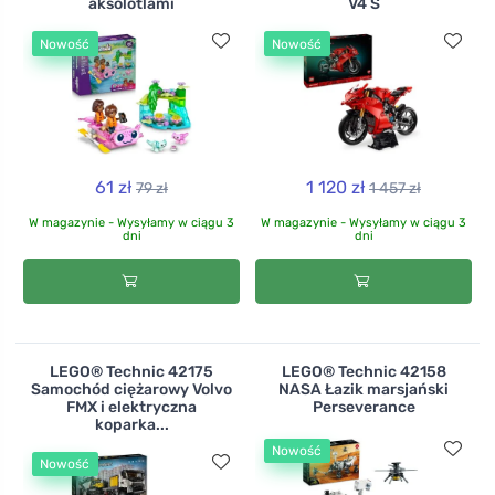
aksolotlami
V4 S
Nowość
Nowość
61 zł
1 120 zł
79 zł
1 457 zł
W magazynie - Wysyłamy w ciągu 3
W magazynie - Wysyłamy w ciągu 3
dni
dni
LEGO® Technic 42175
LEGO® Technic 42158
Samochód ciężarowy Volvo
NASA Łazik marsjański
FMX i elektryczna
Perseverance
koparka...
Nowość
Nowość