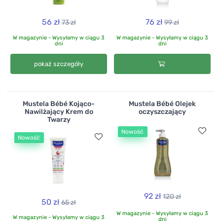
56 zł
76 zł
73 zł
99 zł
W magazynie - Wysyłamy w ciągu 3
W magazynie - Wysyłamy w ciągu 3
dni
dni
pokaż szczegóły
Mustela Bébé Kojąco-
Mustela Bébé Olejek
Nawilżający Krem do
oczyszczający
Twarzy
Nowość
Nowość
92 zł
120 zł
50 zł
65 zł
W magazynie - Wysyłamy w ciągu 3
W magazynie - Wysyłamy w ciągu 3
dni