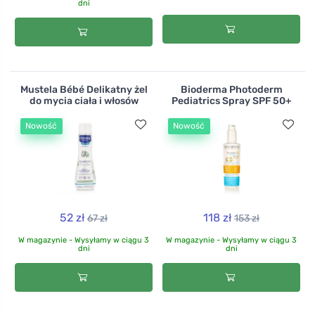
dni
Mustela Bébé Delikatny żel
Bioderma Photoderm
do mycia ciała i włosów
Pediatrics Spray SPF 50+
Nowość
Nowość
52 zł
118 zł
67 zł
153 zł
W magazynie - Wysyłamy w ciągu 3
W magazynie - Wysyłamy w ciągu 3
dni
dni