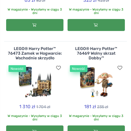
63 zł
325 zł
82 zł
423 zł
W magazynie - Wysyłamy w ciągu 3
W magazynie - Wysyłamy w ciągu 3
dni
dni
LEGO® Harry Potter™
LEGO® Harry Potter™
76473 Zamek w Hogwarcie:
76469 Wolny skrzat
Wschodnie skrzydło
Dobby™
Nowość
Nowość
1 310 zł
181 zł
1 704 zł
235 zł
W magazynie - Wysyłamy w ciągu 3
W magazynie - Wysyłamy w ciągu 3
dni
dni