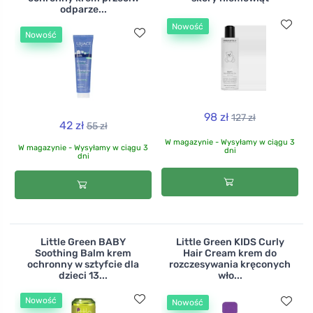
odparze...
Nowość
Nowość
98 zł
127 zł
42 zł
55 zł
W magazynie - Wysyłamy w ciągu 3
W magazynie - Wysyłamy w ciągu 3
dni
dni
Little Green BABY
Little Green KIDS Curly
Soothing Balm krem
Hair Cream krem do
ochronny w sztyfcie dla
rozczesywania kręconych
dzieci 13...
wło...
Nowość
Nowość