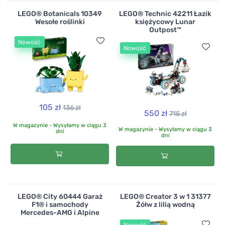
LEGO® Botanicals 10349
LEGO® Technic 42211 Łazik
Wesołe roślinki
księżycowy Lunar
Outpost™
Nowość
Nowość
105 zł
136 zł
550 zł
715 zł
W magazynie - Wysyłamy w ciągu 3
W magazynie - Wysyłamy w ciągu 3
dni
dni
LEGO® City 60444 Garaż
LEGO® Creator 3 w 1 31377
F1® i samochody
Żółw z lilią wodną
Mercedes-AMG i Alpine