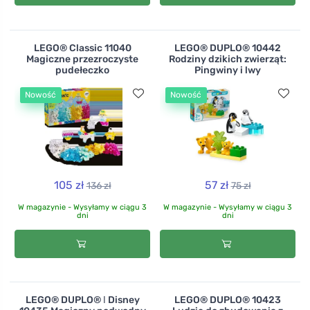
LEGO® Classic 11040
LEGO® DUPLO® 10442
Magiczne przezroczyste
Rodziny dzikich zwierząt:
pudełeczko
Pingwiny i lwy
Nowość
Nowość
105 zł
57 zł
136 zł
75 zł
W magazynie - Wysyłamy w ciągu 3
W magazynie - Wysyłamy w ciągu 3
dni
dni
LEGO® DUPLO® ǀ Disney
LEGO® DUPLO® 10423