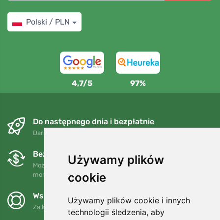
Polski / PLN
4,7/5
97%
Do następnego dnia i bezpłatnie
Darmowa wysyłka dla zamówień powyżej 250 PLN
Bezpłatne wymiany i zwroty
Używamy plików
Możesz zwrócić lub wymienić swoje zamówienie w dowolnym
cookie
momencie w ciągu 90 dni.
Wspieramy Trees.org
Używamy plików cookie i innych
Za każde zamówienie sadzimy drzewo! Czytaj więcej
O nas
.
technologii śledzenia, aby