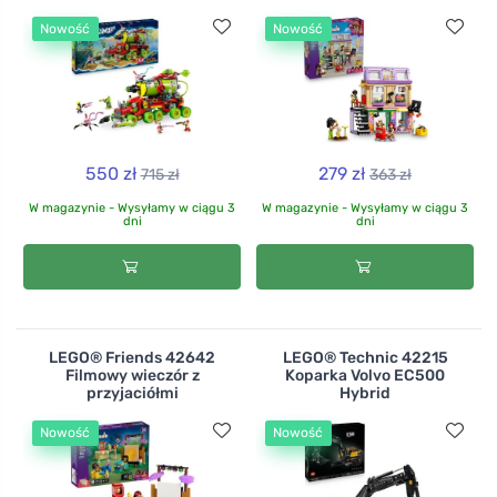
Nowość
Nowość
550 zł
279 zł
715 zł
363 zł
W magazynie - Wysyłamy w ciągu 3
W magazynie - Wysyłamy w ciągu 3
dni
dni
LEGO® Friends 42642
LEGO® Technic 42215
Filmowy wieczór z
Koparka Volvo EC500
przyjaciółmi
Hybrid
Nowość
Nowość