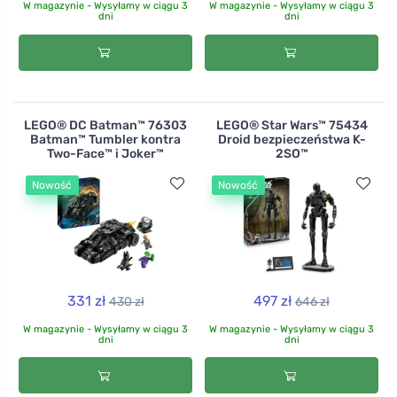
W magazynie - Wysyłamy w ciągu 3
W magazynie - Wysyłamy w ciągu 3
dni
dni
LEGO® DC Batman™ 76303
LEGO® Star Wars™ 75434
Batman™ Tumbler kontra
Droid bezpieczeństwa K-
Two-Face™ i Joker™
2SO™
Nowość
Nowość
331 zł
497 zł
430 zł
646 zł
W magazynie - Wysyłamy w ciągu 3
W magazynie - Wysyłamy w ciągu 3
dni
dni