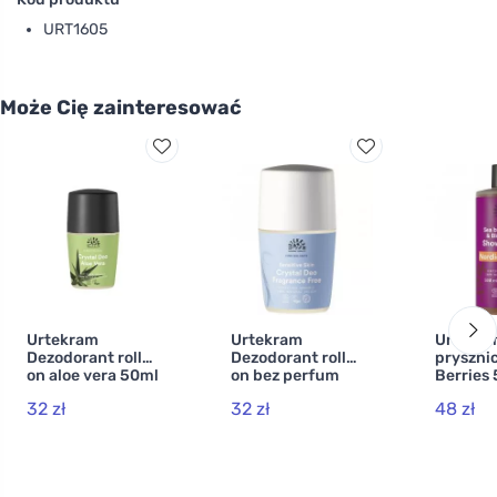
URT1605
Może Cię zainteresować
Urtekram
Urtekram
Urtekra
Dezodorant roll
Dezodorant roll
pryszni
on aloe vera 50ml
on bez perfum
Berries
BIO, VEG
50ml BIO, VEG
BIO, VE
32 zł
32 zł
48 zł