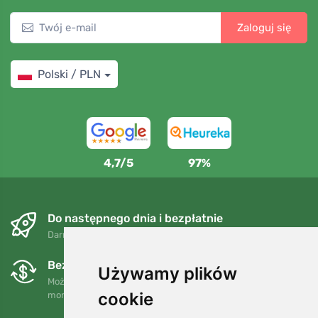
Zaloguj się
Polski / PLN
4,7/5
97%
Do następnego dnia i bezpłatnie
Darmowa wysyłka dla zamówień powyżej 250 PLN
Bezpłatne wymiany i zwroty
Używamy plików
Możesz zwrócić lub wymienić swoje zamówienie w dowolnym
cookie
momencie w ciągu 90 dni.