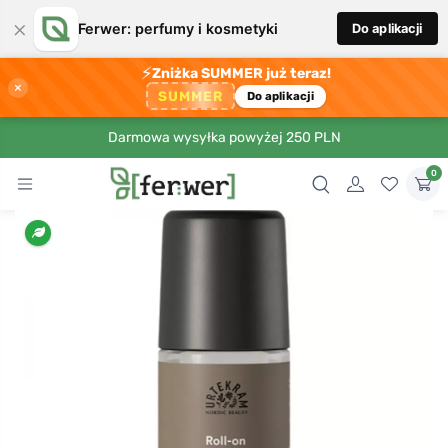
×
Ferwer: perfumy i kosmetyki
Do aplikacji
⚡
Zniżka SUMMER już teraz!
×
SUMMER
Do aplikacji
Darmowa wysyłka powyżej 250 PLN
0