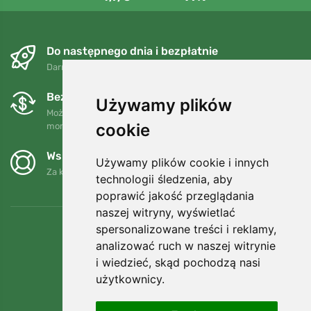
Do następnego dnia i bezpłatnie
Darmowa wysyłka dla zamówień powyżej 250 PLN
Bezpłatne wymiany i zwroty
Używamy plików
Możesz zwrócić lub wymienić swoje zamówienie w dowolnym
cookie
momencie w ciągu 90 dni.
Wspieramy Trees.org
Używamy plików cookie i innych
Za każde zamówienie sadzimy drzewo! Czytaj więcej
O nas
.
technologii śledzenia, aby
poprawić jakość przeglądania
naszej witryny, wyświetlać
spersonalizowane treści i reklamy,
analizować ruch w naszej witrynie
i wiedzieć, skąd pochodzą nasi
użytkownicy.