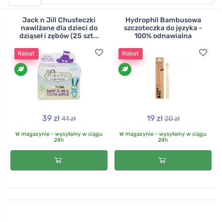
w 100% z odnawialnego bambusa przy minimalnym
zużyciu wody.
Jack n Jill Chusteczki
Hydrophil Bambusowa
nawilżane dla dzieci do
szczoteczka do języka -
dziąseł i zębów (25 szt...
100% odnawialna
Rabat
Rabat
39 zł
19 zł
41 zł
20 zł
W magazynie - wysyłamy w ciągu
W magazynie - wysyłamy w ciągu
24h
24h