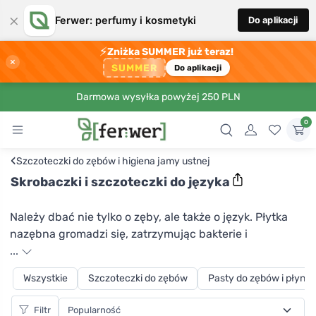
×
Ferwer: perfumy i kosmetyki
Do aplikacji
⚡
Zniżka SUMMER już teraz!
×
SUMMER
Do aplikacji
Darmowa wysyłka powyżej 250 PLN
0
‹
Szczoteczki do zębów i higiena jamy ustnej
Skrobaczki i szczoteczki do języka
Należy dbać nie tylko o zęby, ale także o język. Płytka
nazębna gromadzi się, zatrzymując bakterie i
drobnoustroje, które mogą powodować powstawanie
...
ubytków i nieświeży oddech. Aby ułatwić codzienną
Wszystkie
Szczoteczki do zębów
Pasty do zębów i płyny 
pielęgnację języka, założyciele firmy Hydrophil stworzyli
bambusową szczoteczkę do języka, która jest wykonana
Filtr