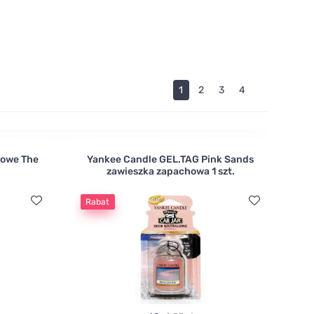
trój. A co powiesz na romantyczną lawendę, która
ą wyłącznie naturalnym olejkom eterycznym.
1
2
3
4
howe The
Yankee Candle GEL.TAG Pink Sands
zawieszka zapachowa 1 szt.
Rabat