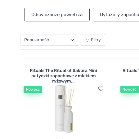
oddechowego? Wypróbuj kolor pomarańczowy, który 
będzie piękną chwilą dla dwojga? Te odświeżacze po
Odświeżacze powietrza
Dyfuzory zapacho
Filtry
Rituals The Ritual of Sakura Mini
Rituals
patyczki zapachowe z mlekiem
ryżowym...
Nowość
Nowość