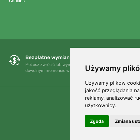
Cookies
Bezpłatne wymiany i zwroty
Możesz zwrócić lub wymienić swoje zamówienie w
Używamy plikó
dowolnym momencie w ciągu 90 dni.
Używamy plików cookie 
jakość przeglądania na
reklamy, analizować ru
użytkownicy.
Zgoda
Zmiana ust