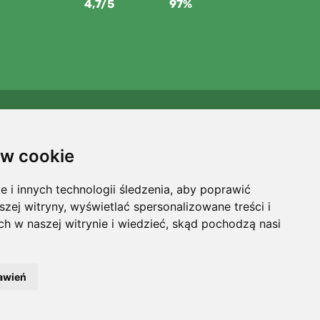
4,7/5
97%
Wspieramy Trees.org
Za każde zamówienie sadzimy drzewo! Czytaj więcej
O
w cookie
nas
.
i innych technologii śledzenia, aby poprawić
szej witryny, wyświetlać spersonalizowane treści i
ch w naszej witrynie i wiedzieć, skąd pochodzą nasi
Filtry
awień