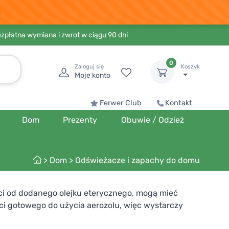
ezpłatna wymiana i zwrot w ciągu 90 dni
0
Zaloguj się
Koszyk
Moje konto
Ferwer Club
Kontakt
Dom
Prezenty
Obuwie / Odzież
>
Dom
>
Odświeżacze i zapachy do domu
ści od dodanego olejku eterycznego, mogą mieć
i gotowego do użycia aerozolu, więc wystarczy
rzystnie wpływa na relaks i zdrowie układu