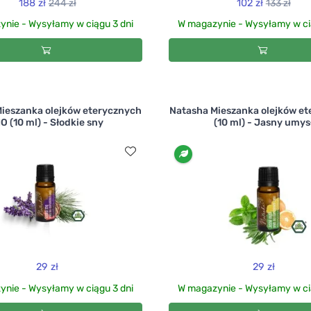
188 zł
244 zł
102 zł
133 zł
nie - Wysyłamy w ciągu 3 dni
W magazynie - Wysyłamy w ci
ieszanka olejków eterycznych
Natasha Mieszanka olejków e
IO (10 ml) - Słodkie sny
(10 ml) - Jasny umys
29 zł
29 zł
nie - Wysyłamy w ciągu 3 dni
W magazynie - Wysyłamy w ci