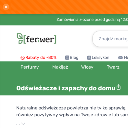
×
Zamówienia złożone przed godziną 12:
Rabaty do -80%
Blog
Leksykon
H
Perfumy
Makijaż
Włosy
Twarz
Odświeżacze i zapachy do domu
Naturalne odświeżacze powietrza nie tylko sprawią,
również pozytywny wpływ na Twoje zdrowie lub sam
rozpylić je w powietrzu. Oddychaj głęboko i poczuj e
...