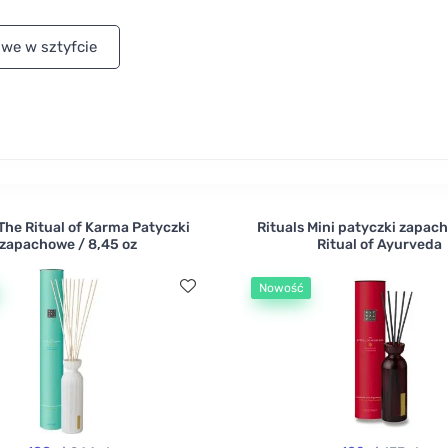
wniesie do Twojego domu energię, pozytywność i dobry nas
wietrza są na bazie alkoholu i wody, a zapach zawdzięczaj
we w sztyfcie
 The Ritual of Karma Patyczki
Rituals Mini patyczki zapac
zapachowe / 8,45 oz
Ritual of Ayurveda
Nowość