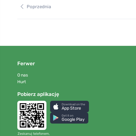
Poprzednia
Ferwer
O nas
Hurt
Pobierz aplikację
Download on the
App Store
Get it on
Google Play
Zeskanuj telefonem,