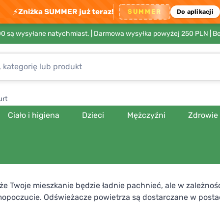
⚡
Zniżka SUMMER już teraz!
SUMMER
Do aplikacji
00 są wysyłane natychmiast. |
Darmowa wysyłka powyżej 250 PLN
| B
urt
Ciało i higiena
Dzieci
Mężczyźni
Zdrowie
 że Twoje mieszkanie będzie ładnie pachnieć, ale w zależno
opoczucie. Odświeżacze powietrza są dostarczane w postac
fekt! Czy będzie dla Ciebie odpowiedni eukaliptus, który ko