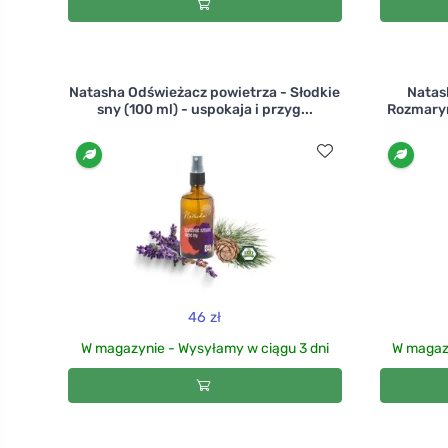
Natasha Odświeżacz powietrza - Słodkie
Natas
sny (100 ml) - uspokaja i przyg...
Rozmaryn
46 zł
W magazynie - Wysyłamy w ciągu 3 dni
W magazy