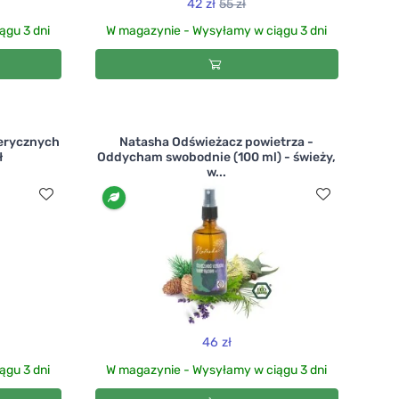
42 zł
55 zł
ągu 3 dni
W magazynie - Wysyłamy w ciągu 3 dni
terycznych
Natasha Odświeżacz powietrza -
ł
Oddycham swobodnie (100 ml) - świeży,
w...
46 zł
ągu 3 dni
W magazynie - Wysyłamy w ciągu 3 dni