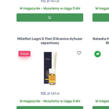
113 zł
147 zł
W magazynie - Wysyłamy w ciągu 3 dni
W magazy
Millefiori Legni E Fiori D’Aranico dyfuzor
Natasha M
zapachowy
B
Rabat
105 zł
137 zł
W magazynie - Wysyłamy w ciągu 3 dni
W magazy