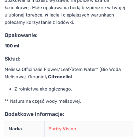
opakowania możesz wystawić na półce w szafce
łazienkowej. Małe opakowania będą bezpieczne w twojej
ulubionej torebce. W lecie i cieplejszych warunkach
polecamy korzystanie z lodówki.
Opakowanie:
100 ml
Skład:
Melissa Officinalis Flower/Leaf/Stem Water* (Bio Woda
Melisowa), Geraniol
, Citronellol
.
Z rolnictwa ekologicznego.
** Naturalna część wody melisowej.
Dodatkowe informacje:
Marka
Purity Vision