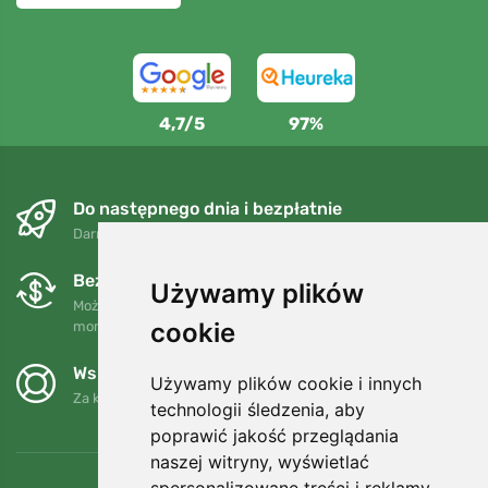
4,7/5
97%
Do następnego dnia i bezpłatnie
Darmowa wysyłka dla zamówień powyżej 250 PLN
Bezpłatne wymiany i zwroty
Używamy plików
Możesz zwrócić lub wymienić swoje zamówienie w dowolnym
cookie
momencie w ciągu 90 dni.
Wspieramy Trees.org
Używamy plików cookie i innych
Za każde zamówienie sadzimy drzewo! Czytaj więcej
O nas
.
technologii śledzenia, aby
poprawić jakość przeglądania
naszej witryny, wyświetlać