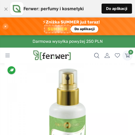
×
Ferwer: perfumy i kosmetyki
Do aplikacji
⚡
Zniżka SUMMER już teraz!
×
SUMMER
Do aplikacji
Darmowa wysyłka powyżej 250 PLN
0