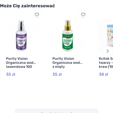
Może Cię zainteresować
Purity Vision
Purity Vision
Kvitok 
Organiczna woda
Organiczna woda
twarzy 
lawendowa 100
z mięty
krew (10
ml
pieprzowej 100
działani
35 zł
35 zł
38 zł
ml
lecznicz
przeciw
we