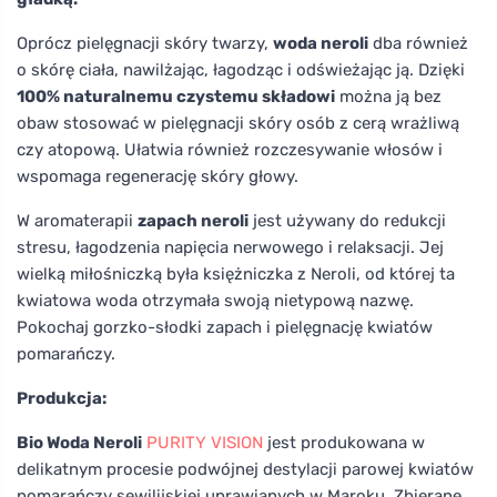
Oprócz pielęgnacji skóry twarzy,
woda neroli
dba również
o skórę ciała, nawilżając, łagodząc i odświeżając ją. Dzięki
100% naturalnemu czystemu składowi
można ją bez
obaw stosować w pielęgnacji skóry osób z cerą wrażliwą
czy atopową. Ułatwia również rozczesywanie włosów i
wspomaga regenerację skóry głowy.
W aromaterapii
zapach neroli
jest używany do redukcji
stresu, łagodzenia napięcia nerwowego i relaksacji. Jej
wielką miłośniczką była księżniczka z Neroli, od której ta
kwiatowa woda otrzymała swoją nietypową nazwę.
Pokochaj gorzko-słodki zapach i pielęgnację kwiatów
pomarańczy.
Produkcja:
Bio Woda Neroli
PURITY VISION
jest produkowana w
delikatnym procesie podwójnej destylacji parowej kwiatów
pomarańczy sewilijskiej uprawianych w Maroku. Zbierane