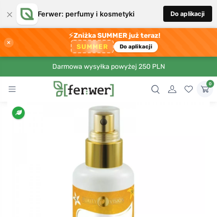
×
Ferwer: perfumy i kosmetyki
Do aplikacji
⚡
Zniżka SUMMER już teraz!
×
SUMMER
Do aplikacji
Darmowa wysyłka powyżej 250 PLN
0