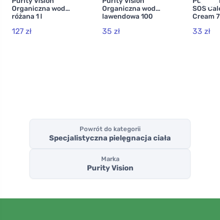
Purity Vision
Purity Vision
Purity V
Organiczna woda
Organiczna woda
SOS Cal
różana 1 l
lawendowa 100
Cream 7
ml
127 zł
35 zł
33 zł
Powrót do kategorii
Specjalistyczna pielęgnacja ciała
Marka
Purity Vision