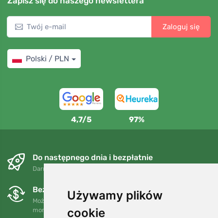
Zapisz się do naszego newslettera
Zaloguj się
Polski / PLN
4,7/5
97%
Do następnego dnia i bezpłatnie
Darmowa wysyłka dla zamówień powyżej 250 PLN
Bezpłatne wymiany i zwroty
Używamy plików
Możesz zwrócić lub wymienić swoje zamówienie w dowolnym
cookie
momencie w ciągu 90 dni.