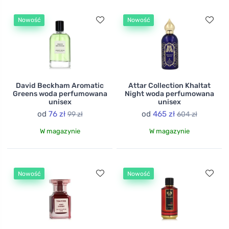
Nowość
Nowość
David Beckham Aromatic
Attar Collection Khaltat
Greens woda perfumowana
Night woda perfumowana
unisex
unisex
od
76 zł
od
465 zł
99 zł
604 zł
W magazynie
W magazynie
Nowość
Nowość