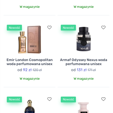
W magazynie
W magazynie
Nowość
Nowość
Emir London Cosmopolitan
Armaf Odyssey Nexus woda
woda perfumowana unisex
perfumowana unisex
od
92 zł
od
131 zł
120 zł
171 zł
W magazynie
W magazynie
Nowość
Nowość