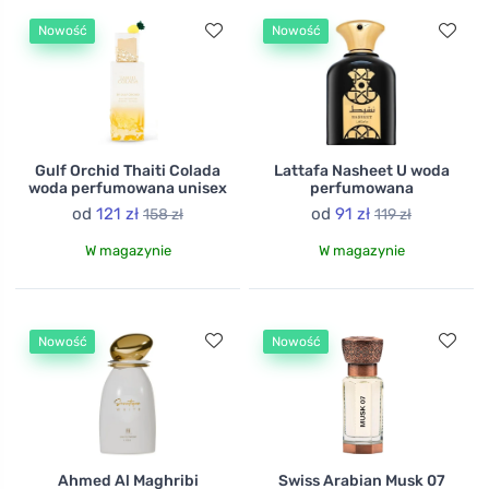
Nowość
Nowość
Gulf Orchid Thaiti Colada
Lattafa Nasheet U woda
woda perfumowana unisex
perfumowana
od
121 zł
od
91 zł
158 zł
119 zł
W magazynie
W magazynie
Nowość
Nowość
Ahmed Al Maghribi
Swiss Arabian Musk 07