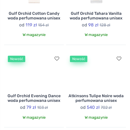
Gulf Orchid Cotton Candy
Gulf Orchid Tahara Vanilla
woda perfumowana unisex
woda perfumowana unisex
od
119 zł
od
98 zł
154 zł
128 zł
W magazynie
W magazynie
Nowość
Nowość
Gulf Orchid Evening Dance
Atkinsons Tulipe Noire woda
woda perfumowana unisex
perfumowana unisex
od
79 zł
od
540 zł
103 zł
702 zł
W magazynie
W magazynie