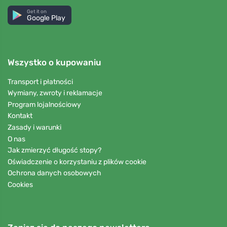
Get it on
Google Play
Wszystko o kupowaniu
Transport i płatności
Wymiany, zwroty i reklamacje
Program lojalnościowy
Kontakt
Zasady i warunki
O nas
Jak zmierzyć długość stopy?
Oświadczenie o korzystaniu z plików cookie
Ochrona danych osobowych
Cookies