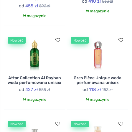
od
410 zł
533 zł
od
455 zł
592 zł
W magazynie
W magazynie
Nowość
Nowość
Attar Collection Al Rayhan
Gres Pièce Unique woda
woda perfumowana unisex
perfumowana unisex
od
427 zł
od
118 zł
555 zł
153 zł
W magazynie
W magazynie
Nowość
Nowość