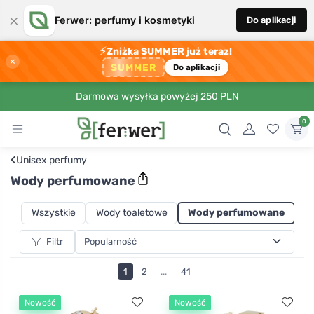
×
Ferwer: perfumy i kosmetyki
Do aplikacji
⚡
Zniżka SUMMER już teraz!
×
SUMMER
Do aplikacji
Darmowa wysyłka powyżej 250 PLN
0
‹
Unisex perfumy
Wody perfumowane
Wszystkie
Wody toaletowe
Wody perfumowane
N
Filtr
1
2
...
41
Nowość
Nowość