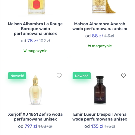
Maison Alhambra La Rouge
Maison Alhambra Anarch
Baroque woda
woda perfumowana unisex
perfumowana unisex
od
88 zł
115 zł
od
78 zł
102 zł
W magazynie
W magazynie
Nowość
Nowość
Xerjoff XJ 1861 Zefiro woda
Emir Lueur D'espoir Arena
perfumowana unisex
woda perfumowana unisex
od
797 zł
od
135 zł
1 037 zł
175 zł