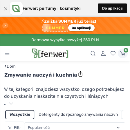
×
Ferwer: perfumy i kosmetyki
Do aplikacji
⚡
Zniżka SUMMER już teraz!
×
SUMMER
Do aplikacji
Darmowa wysyłka powyżej 250 PLN
0
‹
Dom
Zmywanie naczyń i kuchnia
W tej kategorii znajdziesz wszystko, czego potrzebujesz
do uzyskania nieskazitelnie czystych i lśniących
naczyń, niezależnie od tego, czy myjesz je ręcznie, czy
...
używasz zmywarki. Odpowiedni detergent do zmywania
Wszystkie
Detergenty do ręcznego zmywania naczyń
Ta
naczyń to nie tylko oszczędność środowiska, zdrowia i
czasu, ale także mniejsze zużycie wody. W sklepie
Filtr