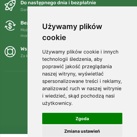
Do następnego dnia i bezpłatnie
Darmowa wysyłka dla zamówień powyżej 250 PLN
Bezpłatne wymiany i zwroty
Używamy plików
Możesz zwrócić lub wymienić swoje zamówienie w dowolnym
cookie
momencie w ciągu 90 dni.
Wspieramy Trees.org
Używamy plików cookie i innych
Za każde zamówienie sadzimy drzewo! Czytaj więcej
O nas
.
technologii śledzenia, aby
poprawić jakość przeglądania
naszej witryny, wyświetlać
spersonalizowane treści i reklamy,
analizować ruch w naszej witrynie
i wiedzieć, skąd pochodzą nasi
użytkownicy.
Zgoda
Zmiana ustawień