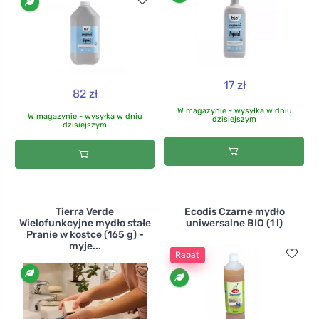
17 zł
82 zł
W magazynie - wysyłka w dniu
W magazynie - wysyłka w dniu
dzisiejszym
dzisiejszym
Tierra Verde
Ecodis Czarne mydło
Wielofunkcyjne mydło stałe
uniwersalne BIO (1 l)
Pranie w kostce (165 g) -
myje...
Rabat