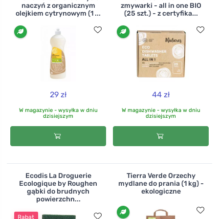
naczyń z organicznym
zmywarki - all in one BIO
olejkiem cytrynowym (1 ...
(25 szt.) - z certyfika...
29 zł
44 zł
W magazynie - wysyłka w dniu
W magazynie - wysyłka w dniu
dzisiejszym
dzisiejszym
Ecodis La Droguerie
Tierra Verde Orzechy
Ecologique by Roughen
mydlane do prania (1 kg) -
gąbki do brudnych
ekologiczne
powierzchn...
Rabat