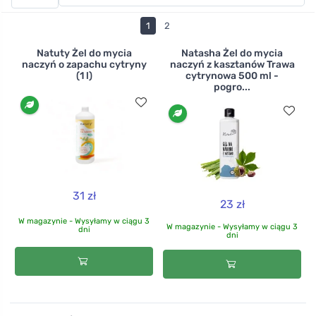
Ferwer można wybierać spośród wielu produktów,
wypróbować różne zapachy i wielkości opakowań.
1
2
Dostępne są żele do ręcznego mycia naczyń, a także
tabletki, sole i proszki do zmywarek.
Natuty Żel do mycia
Natasha Żel do mycia
naczyń o zapachu cytryny
naczyń z kasztanów Trawa
(1 l)
cytrynowa 500 ml -
pogro...
31 zł
23 zł
W magazynie - Wysyłamy w ciągu 3
W magazynie - Wysyłamy w ciągu 3
dni
dni