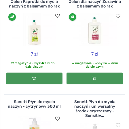
Jelen Paprotki do mycia
Jelen dla naczyń Żurawina
naczyń z balsamem do rąk
z balsamem do rąk
7 zł
7 zł
W magazynie - wysyłka w dniu
W magazynie - wysyłka w dniu
dzisiejszym
dzisiejszym
Sonett Płyn do mycia
Sonett Płyn do mycia
naczyń - cytrynowy 300 ml
naczyń i uniwersalny
środek czyszczący -
Sensitiv...