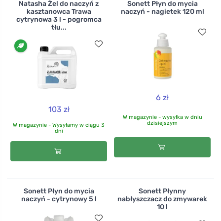
Natasha Żel do naczyń z
Sonett Płyn do mycia
kasztanowca Trawa
naczyń - nagietek 120 ml
cytrynowa 3 l - pogromca
tłu...
6 zł
103 zł
W magazynie - wysyłka w dniu
dzisiejszym
W magazynie - Wysyłamy w ciągu 3
dni
Sonett Płyn do mycia
Sonett Płynny
naczyń - cytrynowy 5 l
nabłyszczacz do zmywarek
10 l