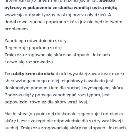
przeniesie cię z powrotem do dziecięcych lat.
Świeże
cytrusy w połączeniu ze słodką wanilią i ostrą miętą
wywołają optymistyczny nastrój przez cały dzień. A
dodatkowo, sucha i popękana skóra już nie będzie twoim
problemem.
Zapobiega odwodnieniu skóry.
Regeneruje popękaną skórę.
Zmiękcza zrogowaciałą skórę na stopach i łokciach.
Łatwo się rozprowadza.
Ten
ubity krem do ciała
dzięki wysokiej zawartości masła
shea wzbogaconego o olej migdałowy i awokado jest
doskonałym pomocnikiem dla suchej i wymagającej skóry.
Podczas ciąży pomaga zapobiegać rozstępom, jest
odpowiedni również dla skóry wrażliwej.
Masło shea (organiczne) doskonale regeneruje i odmładza
skórę i jest szczególnie odpowiednie dla skóry wrażliwej i
suchej. Zmiękcza zrogowaciałą skórę na stopach i łokciach,