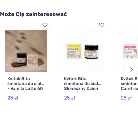
Może Cię zainteresować
Kvitok Bita
Kvitok Bita
Kvitok B
śmietana do ciała
śmietana do ciała
śmietana
- Vanilla Latte 60
Słoneczny Dzień
Carefre
ml
(60 ml) - o
(60 ml) -
25 zł
25 zł
25 zł
delikatnym
zapach
kwiatowym
kwiatow
podtekście
cytrus