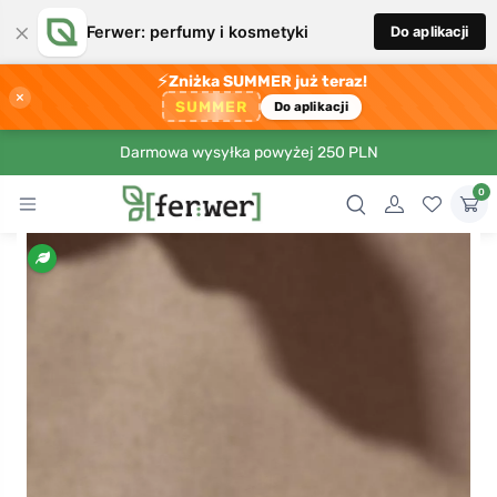
×
Ferwer: perfumy i kosmetyki
Do aplikacji
⚡
Zniżka SUMMER już teraz!
×
SUMMER
Do aplikacji
Darmowa wysyłka powyżej 250 PLN
0