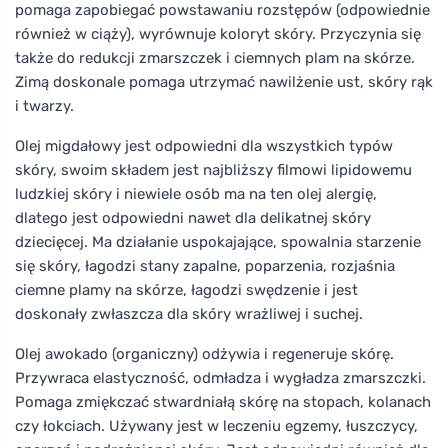
pomaga zapobiegać powstawaniu rozstępów (odpowiednie
również w ciąży), wyrównuje koloryt skóry. Przyczynia się
także do redukcji zmarszczek i ciemnych plam na skórze.
Zimą doskonale pomaga utrzymać nawilżenie ust, skóry rąk
i twarzy.
Olej migdałowy jest odpowiedni dla wszystkich typów
skóry, swoim składem jest najbliższy filmowi lipidowemu
ludzkiej skóry i niewiele osób ma na ten olej alergię,
dlatego jest odpowiedni nawet dla delikatnej skóry
dziecięcej. Ma działanie uspokajające, spowalnia starzenie
się skóry, łagodzi stany zapalne, poparzenia, rozjaśnia
ciemne plamy na skórze, łagodzi swędzenie i jest
doskonały zwłaszcza dla skóry wrażliwej i suchej.
Olej awokado (organiczny) odżywia i regeneruje skórę.
Przywraca elastyczność, odmładza i wygładza zmarszczki.
Pomaga zmiękczać stwardniałą skórę na stopach, kolanach
czy łokciach. Używany jest w leczeniu egzemy, łuszczycy,