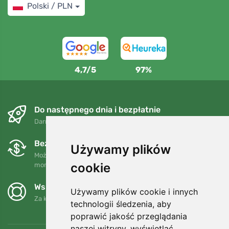
Polski / PLN
4,7/5
97%
Do następnego dnia i bezpłatnie
Darmowa wysyłka dla zamówień powyżej 250 PLN
Bezpłatne wymiany i zwroty
Używamy plików
Możesz zwrócić lub wymienić swoje zamówienie w dowolnym
cookie
momencie w ciągu 90 dni.
Wspieramy Trees.org
Używamy plików cookie i innych
Za każde zamówienie sadzimy drzewo! Czytaj więcej
O nas
.
technologii śledzenia, aby
poprawić jakość przeglądania
naszej witryny, wyświetlać