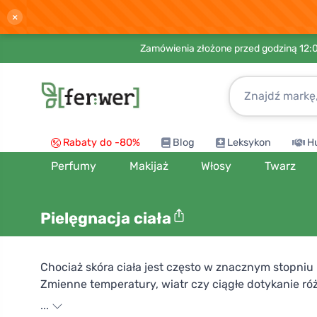
×
Zamówienia złożone przed godziną 12:
Rabaty do -80%
Blog
Leksykon
H
Perfumy
Makijaż
Włosy
Twarz
Pielęgnacja ciała
Chociaż skóra ciała jest często w znacznym stopniu
Zmienne temperatury, wiatr czy ciągłe dotykanie ró
których szeroki wybór znajdziesz w sklepie Ferwer,
...