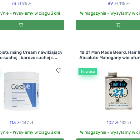
73 zł
95 zł
89 zł
115 zł
nie - Wysyłamy w ciągu 3 dni
W magazynie - Wysyłamy w ci
oisturising Cream nawilżający
18.21 Man Made Beard, Hair &
 suchej i bardzo suchej s...
Absolute Mahogany wielofun
Nowość
113 zł
147 zł
102 zł
132 zł
nie - Wysyłamy w ciągu 3 dni
W magazynie - Wysyłamy w ci