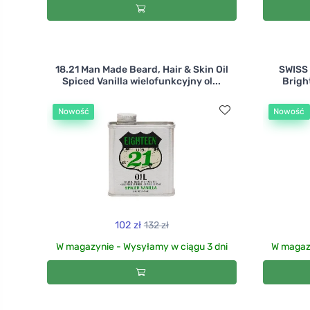
18.21 Man Made Beard, Hair & Skin Oil
SWISS
Spiced Vanilla wielofunkcyjny ol...
Brigh
Nowość
Nowość
102 zł
132 zł
W magazynie - Wysyłamy w ciągu 3 dni
W magazy