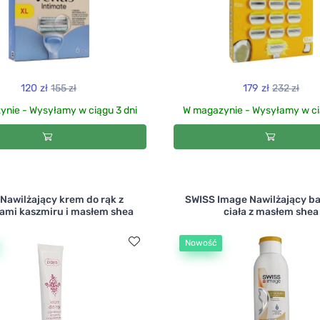
120 zł
155 zł
179 zł
232 zł
nie - Wysyłamy w ciągu 3 dni
W magazynie - Wysyłamy w ci
 Nawilżający krem do rąk z
SWISS Image Nawilżający b
ami kaszmiru i masłem shea
ciała z masłem shea
Nowość