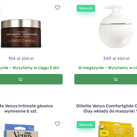
Nowość
154 zł
200 zł
349 zł
454 zł
nie - Wysyłamy w ciągu 3 dni
W magazynie - Wysyłamy w ci
tte Venus Intimate głowice
Gillette Venus Comfortglide 
wymienne 6 szt.
Olay wkłady do maszynki 1
Nowość