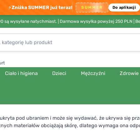
⚡
Zniżka SUMMER już teraz!
SUMMER
Do aplikacji
00 są wysyłane natychmiast. |
Darmowa wysyłka powyżej 250 PLN
| B
urt
Ciało i higiena
Dzieci
Mężczyźni
Zdrowie
 ukryta pod ubraniem i może się wydawać, że ukrywa się pr
żnych materiałów obciążają skórę, dlatego wymaga ona odpowi
 staną się Twoimi pomocnikami w codziennej pielęgnacji. Wsz