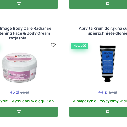
 Image Body Care Radiance
Apivita Krem do rąk na su
tening Face & Body Cream
spierzchnięte dłoni
rozjaśnia...
Nowość
43 zł
56 zł
44 zł
57 zł
nie - Wysyłamy w ciągu 3 dni
W magazynie - Wysyłamy w ci