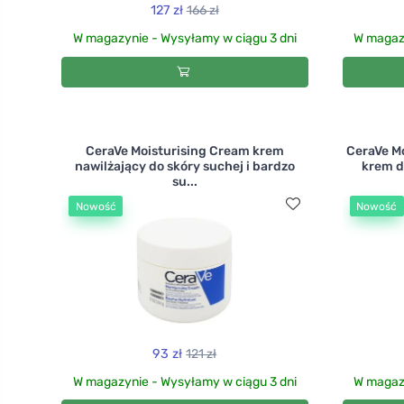
127 zł
166 zł
W magazynie - Wysyłamy w ciągu 3 dni
W magazy
CeraVe Moisturising Cream krem
CeraVe M
nawilżający do skóry suchej i bardzo
krem do
su...
Nowość
Nowość
93 zł
121 zł
W magazynie - Wysyłamy w ciągu 3 dni
W magazy