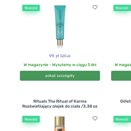
Nowość
Nowość
99 zł
129 zł
W magazynie - Wysyłamy w ciągu 3 dni
W magazy
pokaż szczegóły
Rituals The Ritual of Karma
Gille
Rozświetlający olejek do ciała /3,38 oz
Nowość
Nowość