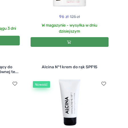
96 zł
125 zł
W magazynie - wysyłka w dniu
ągu 3 dni
dzisiejszym
ący do
Alcina N°1 krem do rąk SPF15
ównej te...
Nowość