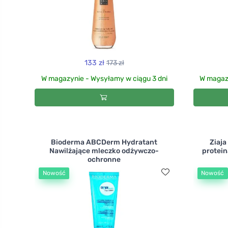
133 zł
173 zł
W magazynie - Wysyłamy w ciągu 3 dni
W magazy
Bioderma ABCDerm Hydratant
Ziaja
Nawilżające mleczko odżywczo-
protein
ochronne
Nowość
Nowość