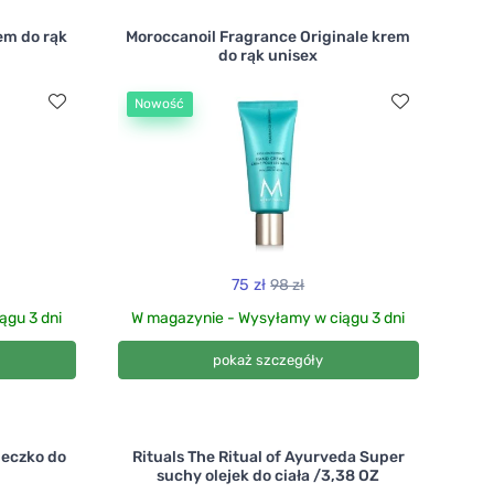
em do rąk
Moroccanoil Fragrance Originale krem
do rąk unisex
Nowość
75 zł
98 zł
ągu 3 dni
W magazynie - Wysyłamy w ciągu 3 dni
pokaż szczegóły
leczko do
Rituals The Ritual of Ayurveda Super
suchy olejek do ciała /3,38 OZ