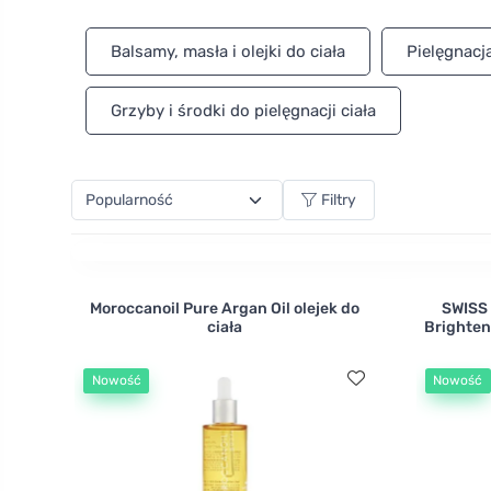
Twojego zdrowia i środowiska, nie testowane na zwi
Balsamy, masła i olejki do ciała
Pielęgnacj
Grzyby i środki do pielęgnacji ciała
Filtry
Moroccanoil Pure Argan Oil olejek do
SWISS
ciała
Brighten
Nowość
Nowość