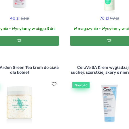
40 zł
53 zł
76 zł
98 zł
nie - Wysyłamy w ciągu 3 dni
W magazynie - Wysyłamy w ci
 Arden Green Tea krem do ciała
CeraVe SA Krem wygładzaj
dla kobiet
suchej, szorstkiej skóry o nier
Nowość