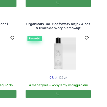
che i
Organicals BABY odżywczy olejek Aloes
e
& Owies do skóry niemowląt
Nowość
98 zł
127 zł
ągu 3 dni
W magazynie - Wysyłamy w ciągu 3 dni