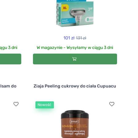
101 zł
131 zł
ągu 3 dni
W magazynie - Wysyłamy w ciągu 3 dni
alsam do
Ziaja Peeling cukrowy do ciała Cupuacu
Nowość