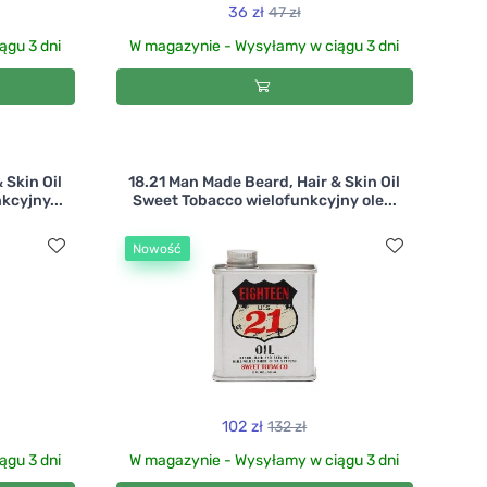
36 zł
47 zł
ągu 3 dni
W magazynie - Wysyłamy w ciągu 3 dni
 Skin Oil
18.21 Man Made Beard, Hair & Skin Oil
kcyjny...
Sweet Tobacco wielofunkcyjny ole...
Nowość
102 zł
132 zł
ągu 3 dni
W magazynie - Wysyłamy w ciągu 3 dni