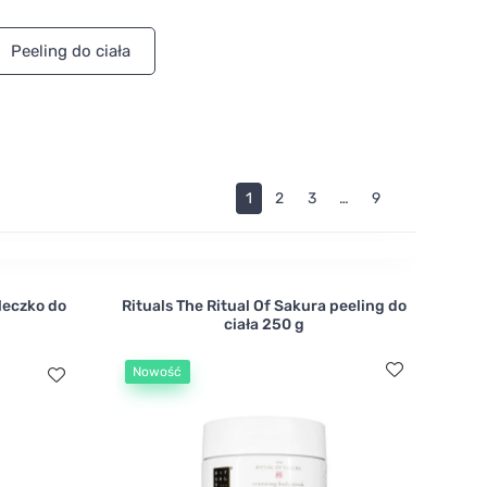
Peeling do ciała
1
2
3
…
9
leczko do
Rituals The Ritual Of Sakura peeling do
ciała 250 g
Nowość