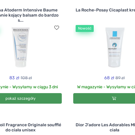
a Atoderm Intensive Baume
La Roche-Posay Cicaplast kr
nie kojący balsam do bardzo
s...
Nowość
83 zł
108 zł
68 zł
89 zł
nie - Wysyłamy w ciągu 3 dni
W magazynie - Wysyłamy w ci
pokaż szczegóły
il Fragrance Originale soufflé
Dior J'adore Les Adorables M
do ciała unisex
ciała