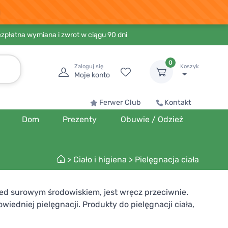
ezpłatna wymiana i zwrot w ciągu 90 dni
0
Zaloguj się
Koszyk
Moje konto
Ferwer Club
Kontakt
Dom
Prezenty
Obuwie / Odzież
>
Ciało i higiena
>
Pielęgnacja ciała
zed surowym środowiskiem, jest wręcz przeciwnie.
edniej pielęgnacji. Produkty do pielęgnacji ciała,
ystkie są pochodzenia naturalnego, przyjazne dla