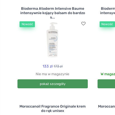
Bioderma Atoderm Intensive Baume
Bioderm
intensywnie kojący balsam do bardzo
intensyw
s...
Nowość
Nowość
133 zł
173 zł
Nie ma w magazynie
W magazy
pokaż szczegóły
Moroccanoil Fragrance Originale krem
Moroccano
do rąk unisex