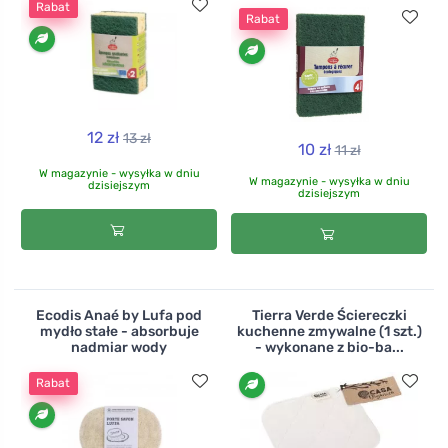
Rabat
Rabat
12 zł
13 zł
10 zł
11 zł
W magazynie - wysyłka w dniu
W magazynie - wysyłka w dniu
dzisiejszym
dzisiejszym
Ecodis Anaé by Lufa pod
Tierra Verde Ściereczki
mydło stałe - absorbuje
kuchenne zmywalne (1 szt.)
nadmiar wody
- wykonane z bio-ba...
Rabat