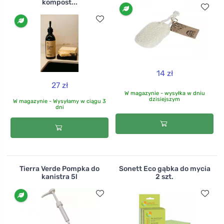
kompost...
14 zł
27 zł
W magazynie - wysyłka w dniu
dzisiejszym
W magazynie - Wysyłamy w ciągu 3
dni
Tierra Verde Pompka do
Sonett Eco gąbka do mycia
kanistra 5l
2 szt.