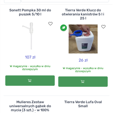
mycia naczyń lub toalety, albo wypróbuj bardziej
szorstką gąbkę do mycia silnie zabrudzonych
Sonett Pompka 30 ml do
Tierra Verde Klucz do
powierzchni, takich jak zaschnięte naczynia, uporczywe
puszek 5/10 l
otwierania kanistrów 5 l i
25 l
oparzenia lub plamy z farby. Wszystkie produkty są
wykonane z materiałów naturalnych lub nadających się
do recyklingu i nadają się do ponownego
wykorzystania, kompostowania lub biodegradacji.
107 zł
26 zł
W magazynie - wysyłka w dniu
W magazynie - wysyłka w dniu
dzisiejszym
dzisiejszym
Mulieres Zestaw
Tierra Verde Lufa Oval
uniwersalnych gąbek do
Small
mycia (3 szt.) - w 100%