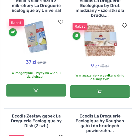
Ecodis Ściereczka z
Ecodis La Droguerie
mikrofibry La Droguerie
Ecologique by Drut
Ecologique by Universal
miedziany - szorstki dla
brudu,...
Rabat
Rabat
37 zł
39 zł
9 zł
10 zł
W magazynie - wysyłka w dniu
W magazynie - wysyłka w dniu
dzisiejszym
dzisiejszym
Ecodis Zestaw gąbek La
Ecodis La Droguerie
Droguerie Ecologique by
Ecologique by Roughen
Dish (2 szt.)
gąbki do brudnych
powierzchn...