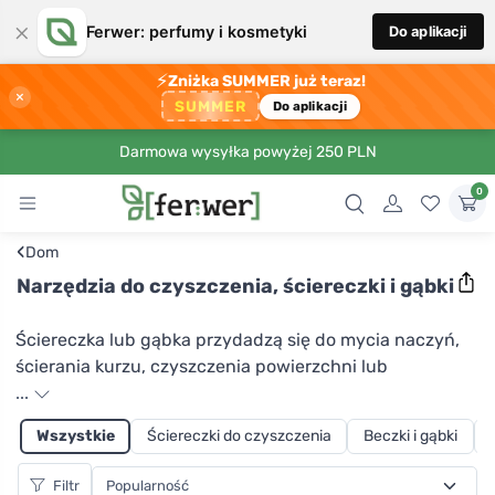
×
Ferwer: perfumy i kosmetyki
Do aplikacji
⚡
Zniżka SUMMER już teraz!
×
SUMMER
Do aplikacji
Darmowa wysyłka powyżej 250 PLN
0
‹
Dom
Narzędzia do czyszczenia, ściereczki i gąbki
Ściereczka lub gąbka przydadzą się do mycia naczyń,
ścierania kurzu, czyszczenia powierzchni lub
wyposażenia łazienki. Znajdziesz tu specjalne ściereczki
...
do podłóg lub powierzchni szklanych, a także ściereczki
Wszystkie
Ściereczki do czyszczenia
Beczki i gąbki
uniwersalne do wszystkich czynności związanych z
utrzymaniem czystości w domu. Używaj gąbek do
Filtr