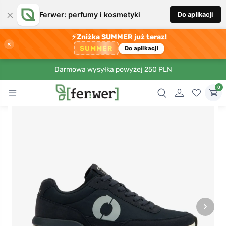
×
Ferwer: perfumy i kosmetyki
Do aplikacji
⚡
Zniżka SUMMER już teraz!
×
SUMMER
Do aplikacji
Darmowa wysyłka powyżej 250 PLN
0
›