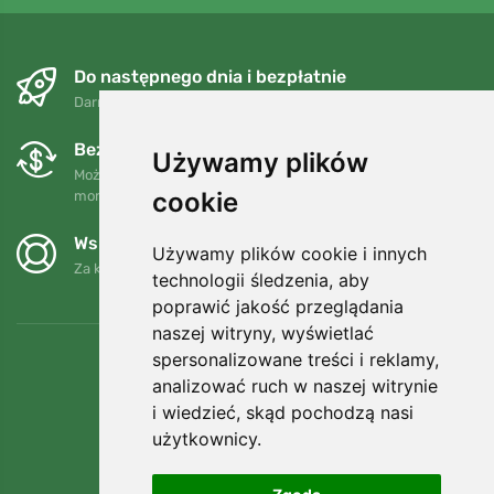
Do następnego dnia i bezpłatnie
Darmowa wysyłka dla zamówień powyżej 250 PLN
Bezpłatne wymiany i zwroty
Używamy plików
Możesz zwrócić lub wymienić swoje zamówienie w dowolnym
cookie
momencie w ciągu 90 dni.
Wspieramy Trees.org
Używamy plików cookie i innych
Za każde zamówienie sadzimy drzewo! Czytaj więcej
O nas
.
technologii śledzenia, aby
poprawić jakość przeglądania
naszej witryny, wyświetlać
spersonalizowane treści i reklamy,
analizować ruch w naszej witrynie
i wiedzieć, skąd pochodzą nasi
użytkownicy.