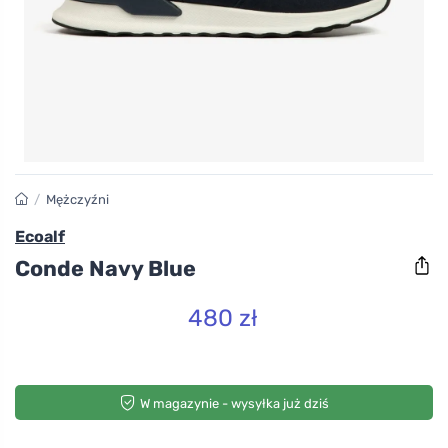
/
Mężczyźni
Ecoalf
Conde Navy Blue
480 zł
W magazynie - wysyłka już dziś