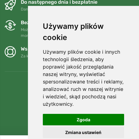
Do następnego dnia i bezpłatnie
Darmowa wysyłka dla zamówień powyżej 250 PLN
Bezpłatne wymiany i zwroty
Używamy plików
Możesz zwrócić lub wymienić swoje zamówienie w dowolnym
cookie
momencie w ciągu 90 dni.
Wspieramy Trees.org
Używamy plików cookie i innych
Za każde zamówienie sadzimy drzewo! Czytaj więcej
O nas
.
technologii śledzenia, aby
poprawić jakość przeglądania
naszej witryny, wyświetlać
spersonalizowane treści i reklamy,
analizować ruch w naszej witrynie
i wiedzieć, skąd pochodzą nasi
użytkownicy.
Zgoda
Zmiana ustawień