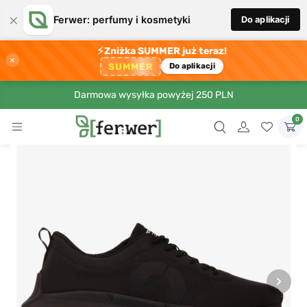
×
Ferwer: perfumy i kosmetyki
Do aplikacji
⚡
Zniżka SUMMER już teraz!
×
SUMMER
Do aplikacji
Darmowa wysyłka powyżej 250 PLN
0
›