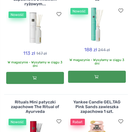
ryżowym...
Nowość
Nowość
188 zł
244 zł
113 zł
147 zł
W magazynie - Wysyłamy w ciągu 3
W magazynie - Wysyłamy w ciągu 3
dni
dni
Rituals Mini patyczki
Yankee Candle GEL.TAG
zapachowe The Ritual of
Pink Sands zawieszka
Ayurveda
zapachowa 1 szt.
Nowość
Rabat