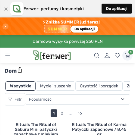
×
Ferwer: perfumy i kosmetyki
Do aplikacji
⚡
Zniżka SUMMER już teraz!
×
SUMMER
Do aplikacji
Darmowa wysyłka powyżej 250 PLN
0
Dom
Wszystkie
Mycie i suszenie
Czystość i porządek
Zmy
Filtr
1
2
…
16
Rituals The Ritual of
Rituals The Ritual of Karma
Sakura Mini patyczki
Patyczki zapachowe / 8,45
zapachowe z mlekiem
oz