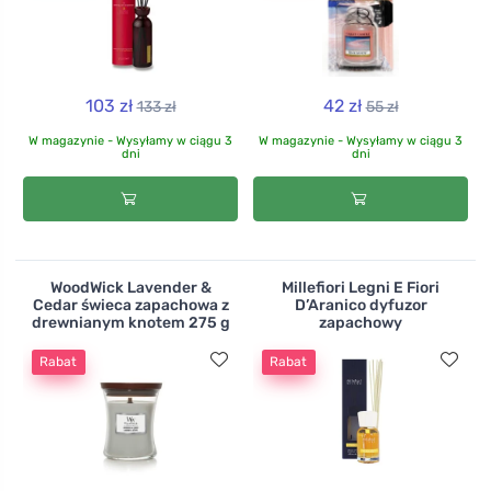
103 zł
42 zł
133 zł
55 zł
W magazynie - Wysyłamy w ciągu 3
W magazynie - Wysyłamy w ciągu 3
dni
dni
WoodWick Lavender &
Millefiori Legni E Fiori
Cedar świeca zapachowa z
D’Aranico dyfuzor
drewnianym knotem 275 g
zapachowy
Rabat
Rabat