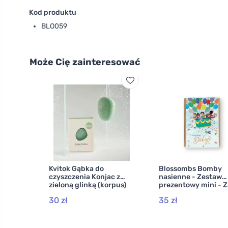
Kod produktu
BLO059
Może Cię zainteresować
Kvitok Gąbka do
Blossombs Bomby
czyszczenia Konjac z
nasienne - Zestaw
zieloną glinką (korpus)
prezentowy mini - Z
wszystko po tysiąck
30 zł
35 zł
dziękuję (4 szt.) -
podaruj kwiat inacz