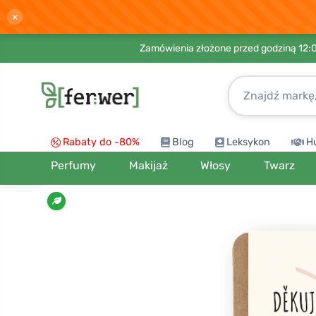
×
Zamówienia złożone przed godziną 12:
Rabaty do -80%
Blog
Leksykon
H
Perfumy
Makijaż
Włosy
Twarz