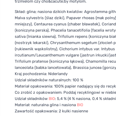
trzmielom czy cho&cacute;by motylom.
Skład: glina; nasiona dzikich kwiatów: Agrostemma githa
Malva sylvestris (ślaz dziki), Papaver rhoeas (mak pol
mniejszy), Centaurea cyanus (chaber bławatek), Corian
(koniczyna perska), Phacelia tanacetifolia (facelia wro
sativa (lnianka siewna), Trifolium repens (koniczyna biała
(nostrzyk lekarski), Chrysanthemum segetum (złocień po
(rukiewnik wąskolistny), Cichorium intybus var. Intybu
ircutianum/Leucanthemum vulgare (jastrun irkucki/jastr
Trifolium pratense (koniczyna łąkowa), Chamomilla recu
lanceolata (babka lancetowata), Brassica juncea (gorczy
Kraj pochodzenia: Niderlandy
Udział składników naturalnych: 100 %
Materiał opakowania: 100% papier nadający się do recyk
Co zrobić z opakowaniem: Poddaj recyklingowi w niebie
Udział składników
BIO
: 5,4 % (4 % nasiona, 0,4 % skład
Materiał: naturalna glina i nasiona
BIO
Zawartość opakowania: 2 kulki nasienne