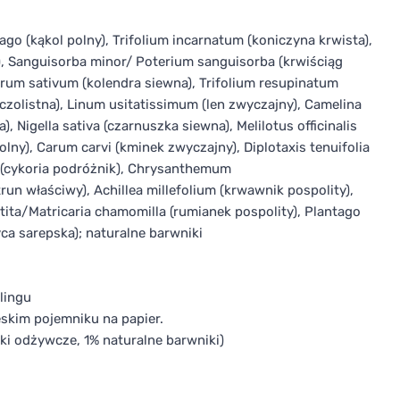
go (kąkol polny), Trifolium incarnatum (koniczyna krwista),
ny), Sanguisorba minor/ Poterium sanguisorba (krwiściąg
drum sativum (kolendra siewna), Trifolium resupinatum
tyczolistna), Linum usitatissimum (len zwyczajny), Camelina
), Nigella sativa (czarnuszka siewna), Melilotus officinalis
lny), Carum carvi (kminek zwyczajny), Diplotaxis tenuifolia
s (cykoria podróżnik), Chrysanthemum
un właściwy), Achillea millefolium (krwawnik pospolity),
tita/Matricaria chamomilla (rumianek pospolity), Plantago
ca sarepska); naturalne barwniki
lingu
skim pojemniku na papier.
niki odżywcze, 1% naturalne barwniki)