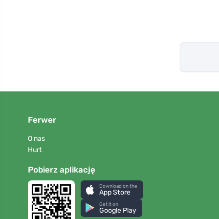
Ferwer
O nas
Hurt
Pobierz aplikację
Download on the
App Store
Get it on
Google Play