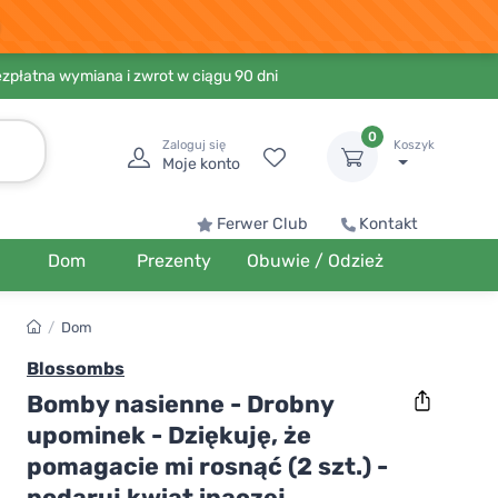
ezpłatna wymiana i zwrot w ciągu 90 dni
0
Zaloguj się
Koszyk
Moje konto
Ferwer Club
Kontakt
Dom
Prezenty
Obuwie / Odzież
/
Dom
Blossombs
Bomby nasienne - Drobny
upominek - Dziękuję, że
pomagacie mi rosnąć (2 szt.) -
podaruj kwiat inaczej