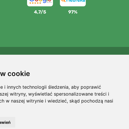
4,7/5
97%
Wspieramy Trees.org
Za każde zamówienie sadzimy drzewo! Czytaj więcej
O
w cookie
nas
.
i innych technologii śledzenia, aby poprawić
szej witryny, wyświetlać spersonalizowane treści i
ch w naszej witrynie i wiedzieć, skąd pochodzą nasi
awień