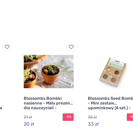
Blossombs Bombki
Blossombs Seed Bomb
nasienne - Mały prezent
- Mini zestaw
a
dla nauczycieli -
upominkowy (4 szt.) -
roć
Króliczek (2 szt.)
oryginalny i praktycz
21 zł
35 zł
-5%
-
prezent w jednym
ej
20 zł
33 zł