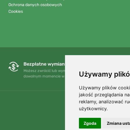
Ochrona danych osobowych
Cookies
Bezpłatne wymiany i zwroty
Możesz zwrócić lub wymienić swoje zamówienie w
Używamy plikó
dowolnym momencie w ciągu 90 dni.
Używamy plików cookie 
jakość przeglądania na
reklamy, analizować ru
użytkownicy.
Zgoda
Zmiana ust