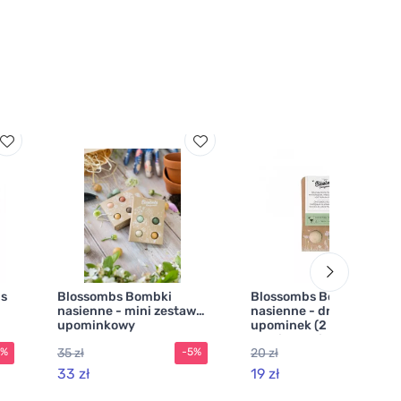
s
Blossombs Bombki
Blossombs Bombki
nasienne - mini zestaw
nasienne - drobny
upominkowy
upominek (2 szt.) -
ny
oryginalny i praktyczny
35 zł
20 zł
5%
-5%
-5%
prezent w jednym
33 zł
19 zł