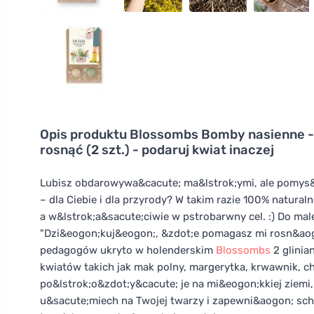
Opis produktu
Blossombs Bomby nasienne - 
rosnąć (2 szt.) - podaruj kwiat inaczej
Lubisz obdarowywa&cacute; ma&lstrok;ymi, ale pomys
– dla Ciebie i dla przyrody? W takim razie 100% natura
a w&lstrok;a&sacute;ciwie w pstrobarwny cel. :) Do 
"Dzi&eogon;kuj&eogon;, &zdot;e pomagasz mi rosn&aogo
pedagogów ukryto w holenderskim
Blossombs
2 glinia
kwiatów takich jak mak polny, margerytka, krwawnik, c
po&lstrok;o&zdot;y&cacute; je na mi&eogon;kkiej ziem
u&sacute;miech na Twojej twarzy i zapewni&aogon; sc