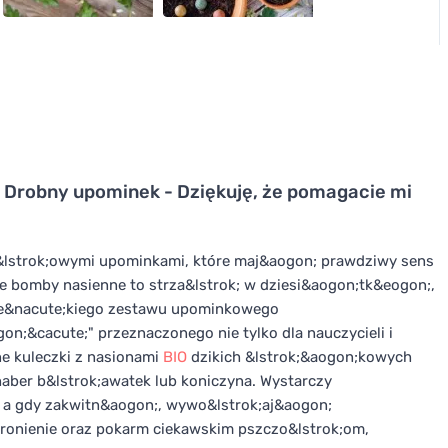
Drobny upominek - Dziękuję, że pomagacie mi
&lstrok;owymi upominkami, które maj&aogon; prawdziwy sens
lne bomby nasienne to strza&lstrok; w dziesi&aogon;tk&eogon;,
male&nacute;kiego zestawu upominkowego
n;&cacute;" przeznaczonego nie tylko dla nauczycieli i
ne kuleczki z nasionami
BIO
dzikich &lstrok;&aogon;kowych
haber b&lstrok;awatek lub koniczyna. Wystarczy
i, a gdy zakwitn&aogon;, wywo&lstrok;aj&aogon;
hronienie oraz pokarm ciekawskim pszczo&lstrok;om,