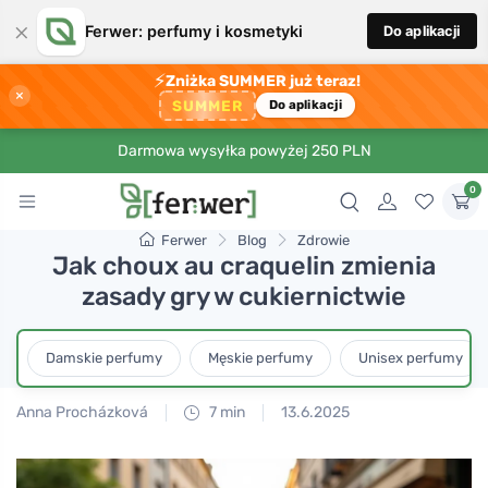
×
Ferwer: perfumy i kosmetyki
Do aplikacji
⚡
Zniżka SUMMER już teraz!
×
SUMMER
Do aplikacji
Darmowa wysyłka powyżej 250 PLN
0
Ferwer
Blog
Zdrowie
Jak choux au craquelin zmienia
zasady gry w cukiernictwie
Damskie perfumy
Męskie perfumy
Unisex perfumy
Anna Procházková
7 min
13.6.2025